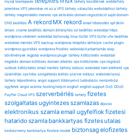
telepítés
linux
mysql
teamspeak
tárhely kezdőknek
webtárhely
jelentése
VPS jelentése
mi az a VPS
tárhely választás
weboldalhoz tárhely
tárhely megrendelés menete
vps aktiválás
domain regisztráció
saját domain
A rekord
MX rekord
DNS beállítás
email hitelesítés
spf dkim
dmarc
cname beállítás
domain átirányítás
ssl beállítás
weboldal https
wordpress védelem
weboldal biztonság
linux tűzfal
VPS tűzfal
ufw beállítás
weboldal mentés
VPS backup
wordpress telepítés tárhelyre
cache plugin
wordpress gyorsítás
wordpress frissítés
weboldal karbantartás
alap
bővítmények
legjobb wordpress plugin
tárhely költöztetés
weboldal
migrálás
domain költözés
domain átkérés
vps költöztetés
vps migráció
outlook költöztetés
email mentés
tárhely státusz
weboldal nem elérhető
vps
újraindítás
vps hiba
szolgáltatás leállás
szerver státusz
weboldal lassú
tárhely teljesítmény
angol support
többnyelvű tudásbázis
nemzetközi
ügyfelek
angol számla
hosting help in english
english support
DoS
DDoS
szerverbérlés
fizetes
PayPal
Cloud VPS
tarhely
szolgaltatas
ugyintezes
szamlazas
dijazas
elektronikus szamla
email
ugyfelfiok
fizetesi
hatarido
szamla
bankkartyas fizetes
utalas
biztonsag
eloﬁzetes
kedvezmeny
bankkartya
fizetesi modok