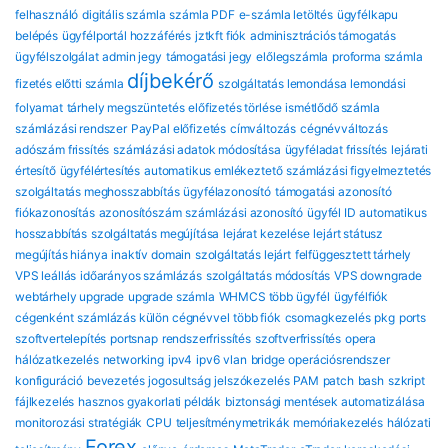
felhasználó
digitális számla
számla PDF
e-számla letöltés
ügyfélkapu
belépés
ügyfélportál hozzáférés
jztkft fiók
adminisztrációs támogatás
ügyfélszolgálat
admin jegy
támogatási jegy
előlegszámla
proforma számla
díjbekérő
fizetés előtti számla
szolgáltatás lemondása
lemondási
folyamat
tárhely megszüntetés
előfizetés törlése
ismétlődő számla
számlázási rendszer
PayPal előfizetés
címváltozás
cégnévváltozás
adószám frissítés
számlázási adatok módosítása
ügyféladat frissítés
lejárati
értesítő
ügyfélértesítés
automatikus emlékeztető
számlázási figyelmeztetés
szolgáltatás meghosszabbítás
ügyfélazonosító
támogatási azonosító
fiókazonosítás
azonosítószám
számlázási azonosító
ügyfél ID
automatikus
hosszabbítás
szolgáltatás megújítása
lejárat kezelése
lejárt státusz
megújítás hiánya
inaktív domain
szolgáltatás lejárt
felfüggesztett tárhely
VPS leállás
időarányos számlázás
szolgáltatás módosítás
VPS downgrade
webtárhely upgrade
upgrade számla
WHMCS több ügyfél
ügyfélfiók
cégenként
számlázás külön cégnévvel
több fiók
csomagkezelés
pkg
ports
szoftvertelepítés
portsnap
rendszerfrissítés
szoftverfrissítés
opera
hálózatkezelés
networking
ipv4
ipv6
vlan
bridge
operációsrendszer
konfiguráció
bevezetés
jogosultság
jelszókezelés
PAM
patch
bash
szkript
fájlkezelés
hasznos gyakorlati példák
biztonsági mentések automatizálása
monitorozási stratégiák
CPU
teljesítménymetrikák
memóriakezelés
hálózati
Forex