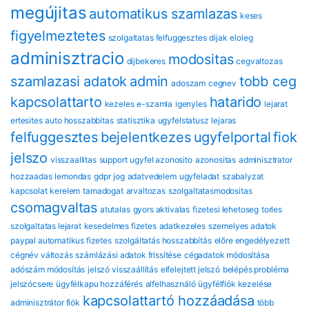
megújitas
automatikus szamlazas
keses
figyelmeztetes
szolgaltatas felfuggesztes
dijak
eloleg
adminisztracio
modositas
dijbekeres
cegvaltozas
szamlazasi adatok
admin
tobb ceg
adoszam
cegnev
kapcsolattarto
hatarido
kezeles
e-szamla
igenyles
lejarat
ertesites
auto hosszabbitas
statisztika
ugyfelstatusz
lejaras
felfuggesztes
bejelentkezes
ugyfelportal
fiok
jelszo
visszaallitas
support
ugyfel azonosito
azonositas
adminisztrator
hozzaadas
lemondas
gdpr
jog
adatvedelem
ugyfeladat
szabalyzat
kapcsolat
kerelem
tamadogat
arvaltozas
szolgaltatasmodositas
csomagvaltas
atutalas
gyors aktivalas
fizetesi lehetoseg
torles
szolgaltatas lejarat
kesedelmes fizetes
adatkezeles
szemelyes adatok
paypal automatikus fizetes
szolgáltatás hosszabbítás
előre engedélyezett
cégnév változás
számlázási adatok frissítése
cégadatok módosítása
adószám módosítás
jelszó visszaállítás
elfelejtett jelszó
belépés probléma
jelszócsere
ügyfélkapu hozzáférés
alfelhasználó
ügyfélfiók kezelése
kapcsolattartó hozzáadása
adminisztrátor fiók
több