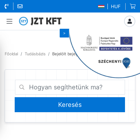
| HUF
Főoldal
Tudásbázis
Bejelölt bejegyzések wordpress gyorsítás