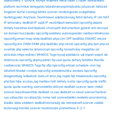
teljesítmény
előnye
érdemes
MetaTrader
cTrader
kereskedési
platform
technikai támogatás
teljesítményoptimalizálás
jelszavak
hálózati
forgalom
tűzfal
csomag
bérlés
szerver
rendzergazda szolgáltatás
távfelügyelet
AnyDesk
TeamViewer
adatbiztonság
felhő tárhely
IP cím
NAT
IP tartomány
dedikált IP
saját IP
vezérlőpult bemutató
ispconfig alapok
tárhely kezelése
első lépések
vhost path
dokumentum gyökér
let’s encrypt
ssl
domain hozzáadás
ispconfig webhely
autoresponder
mailbox létrehozás
ispconfig email
imap smtp beállítás
alias cím
SPF beállítás
DMARC rekord
ispconfig dns
DKIM DKIM
php beállítás
php verzió ispconfig
php fpm
php.ini
override
php selector
letsencrypt ispconfig
tanúsítvány megújítás
ssl
aktiválás
https redirect
WHMCS Tags mysql adatbázis
sql import export
db
létrehozás ispconfig
phpmyadmin
ftp user quota
tárhely feltöltés
filezilla
csatlakozás
WHMCS Tags ftp sftp ispconfig
artisan schedule
cron log
időzített feladat
cronjob ispconfig
webstatisztika
awstats ispconfig
látogatottság
webalizer
stats url
error_log
napló fájl
hibakeresés ispconfig
php fpm hiba
access_log
mailbox limit
tárhely kvóta
ispconfig quota
traffic
quota
quota warning
szerverbérlés előnyei
dedikált szerver
bare-metal
szerver összehasonlítás
dedikált vs vps
dedikált vs cloud
szerver hardver
cpu választás
os választás
nvme raid
szerverbérlés rendelés
provisioning
átadás
ddos védelem
dedikált biztonság
sla
menedzselt szerver
zabbix
biztonsági mentés
szerver monitorozás
prometheus
3-2-1