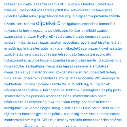
felhasználó
digitális számla
számla PDF
e-számla letöltés
ügyfélkapu
belépés
ügyfélportál hozzáférés
jztkft fiók
adminisztrációs támogatás
ügyfélszolgálat
admin jegy
támogatási jegy
előlegszámla
proforma számla
díjbekérő
fizetés előtti számla
szolgáltatás lemondása
lemondási
folyamat
tárhely megszüntetés
előfizetés törlése
ismétlődő számla
számlázási rendszer
PayPal előfizetés
címváltozás
cégnévváltozás
adószám frissítés
számlázási adatok módosítása
ügyféladat frissítés
lejárati
értesítő
ügyfélértesítés
automatikus emlékeztető
számlázási figyelmeztetés
szolgáltatás meghosszabbítás
ügyfélazonosító
támogatási azonosító
fiókazonosítás
azonosítószám
számlázási azonosító
ügyfél ID
automatikus
hosszabbítás
szolgáltatás megújítása
lejárat kezelése
lejárt státusz
megújítás hiánya
inaktív domain
szolgáltatás lejárt
felfüggesztett tárhely
VPS leállás
időarányos számlázás
szolgáltatás módosítás
VPS downgrade
webtárhely upgrade
upgrade számla
WHMCS több ügyfél
ügyfélfiók
cégenként
számlázás külön cégnévvel
több fiók
csomagkezelés
pkg
ports
szoftvertelepítés
portsnap
rendszerfrissítés
szoftverfrissítés
opera
hálózatkezelés
networking
ipv4
ipv6
vlan
bridge
operációsrendszer
konfiguráció
bevezetés
jogosultság
jelszókezelés
PAM
patch
bash
szkript
fájlkezelés
hasznos gyakorlati példák
biztonsági mentések automatizálása
monitorozási stratégiák
CPU
teljesítménymetrikák
memóriakezelés
hálózati
Forex