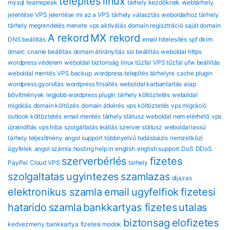
telepítés
linux
mysql
teamspeak
tárhely kezdőknek
webtárhely
jelentése
VPS jelentése
mi az a VPS
tárhely választás
weboldalhoz tárhely
tárhely megrendelés menete
vps aktiválás
domain regisztráció
saját domain
A rekord
MX rekord
DNS beállítás
email hitelesítés
spf dkim
dmarc
cname beállítás
domain átirányítás
ssl beállítás
weboldal https
wordpress védelem
weboldal biztonság
linux tűzfal
VPS tűzfal
ufw beállítás
weboldal mentés
VPS backup
wordpress telepítés tárhelyre
cache plugin
wordpress gyorsítás
wordpress frissítés
weboldal karbantartás
alap
bővítmények
legjobb wordpress plugin
tárhely költöztetés
weboldal
migrálás
domain költözés
domain átkérés
vps költöztetés
vps migráció
outlook költöztetés
email mentés
tárhely státusz
weboldal nem elérhető
vps
újraindítás
vps hiba
szolgáltatás leállás
szerver státusz
weboldal lassú
tárhely teljesítmény
angol support
többnyelvű tudásbázis
nemzetközi
ügyfelek
angol számla
hosting help in english
english support
DoS
DDoS
szerverbérlés
fizetes
PayPal
Cloud VPS
tarhely
szolgaltatas
ugyintezes
szamlazas
dijazas
elektronikus szamla
email
ugyfelfiok
fizetesi
hatarido
szamla
bankkartyas fizetes
utalas
biztonsag
eloﬁzetes
kedvezmeny
bankkartya
fizetesi modok