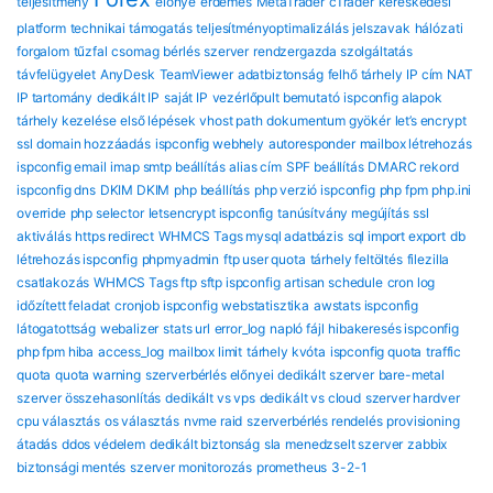
teljesítmény
előnye
érdemes
MetaTrader
cTrader
kereskedési
platform
technikai támogatás
teljesítményoptimalizálás
jelszavak
hálózati
forgalom
tűzfal
csomag
bérlés
szerver
rendzergazda szolgáltatás
távfelügyelet
AnyDesk
TeamViewer
adatbiztonság
felhő tárhely
IP cím
NAT
IP tartomány
dedikált IP
saját IP
vezérlőpult bemutató
ispconfig alapok
tárhely kezelése
első lépések
vhost path
dokumentum gyökér
let’s encrypt
ssl
domain hozzáadás
ispconfig webhely
autoresponder
mailbox létrehozás
ispconfig email
imap smtp beállítás
alias cím
SPF beállítás
DMARC rekord
ispconfig dns
DKIM DKIM
php beállítás
php verzió ispconfig
php fpm
php.ini
override
php selector
letsencrypt ispconfig
tanúsítvány megújítás
ssl
aktiválás
https redirect
WHMCS Tags mysql adatbázis
sql import export
db
létrehozás ispconfig
phpmyadmin
ftp user quota
tárhely feltöltés
filezilla
csatlakozás
WHMCS Tags ftp sftp ispconfig
artisan schedule
cron log
időzített feladat
cronjob ispconfig
webstatisztika
awstats ispconfig
látogatottság
webalizer
stats url
error_log
napló fájl
hibakeresés ispconfig
php fpm hiba
access_log
mailbox limit
tárhely kvóta
ispconfig quota
traffic
quota
quota warning
szerverbérlés előnyei
dedikált szerver
bare-metal
szerver összehasonlítás
dedikált vs vps
dedikált vs cloud
szerver hardver
cpu választás
os választás
nvme raid
szerverbérlés rendelés
provisioning
átadás
ddos védelem
dedikált biztonság
sla
menedzselt szerver
zabbix
biztonsági mentés
szerver monitorozás
prometheus
3-2-1