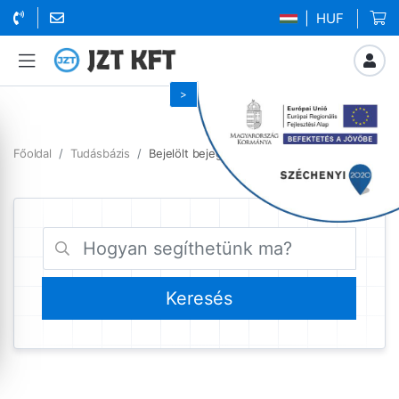
| HUF
Főoldal
Tudásbázis
Bejelölt bejegyzések MetaTrader