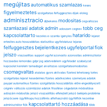
megújitas
automatikus szamlazas
keses
figyelmeztetes
szolgaltatas felfuggesztes
dijak
eloleg
adminisztracio
modositas
dijbekeres
cegvaltozas
szamlazasi adatok
admin
tobb ceg
adoszam
cegnev
kapcsolattarto
hatarido
kezeles
e-szamla
igenyles
lejarat
ertesites
auto hosszabbitas
statisztika
ugyfelstatusz
lejaras
felfuggesztes
bejelentkezes
ugyfelportal
fiok
jelszo
visszaallitas
support
ugyfel azonosito
azonositas
adminisztrator
hozzaadas
lemondas
gdpr
jog
adatvedelem
ugyfeladat
szabalyzat
kapcsolat
kerelem
tamadogat
arvaltozas
szolgaltatasmodositas
csomagvaltas
atutalas
gyors aktivalas
fizetesi lehetoseg
torles
szolgaltatas lejarat
kesedelmes fizetes
adatkezeles
szemelyes adatok
paypal automatikus fizetes
szolgáltatás hosszabbítás
előre engedélyezett
cégnév változás
számlázási adatok frissítése
cégadatok módosítása
adószám módosítás
jelszó visszaállítás
elfelejtett jelszó
belépés probléma
jelszócsere
ügyfélkapu hozzáférés
alfelhasználó
ügyfélfiók kezelése
kapcsolattartó hozzáadása
adminisztrátor fiók
több