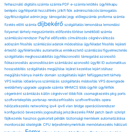
felhasználó
digitális számla
számla PDF
e-számla letöltés
ügyfélkapu
belépés
ügyfélportál hozzáférés
jztkft fiók
adminisztrációs támogatás
ügyfélszolgálat
admin jegy
támogatási jegy
előlegszámla
proforma számla
díjbekérő
fizetés előtti számla
szolgáltatás lemondása
lemondási
folyamat
tárhely megszüntetés
előfizetés törlése
ismétlődő számla
számlázási rendszer
PayPal előfizetés
címváltozás
cégnévváltozás
adószám frissítés
számlázási adatok módosítása
ügyféladat frissítés
lejárati
értesítő
ügyfélértesítés
automatikus emlékeztető
számlázási figyelmeztetés
szolgáltatás meghosszabbítás
ügyfélazonosító
támogatási azonosító
fiókazonosítás
azonosítószám
számlázási azonosító
ügyfél ID
automatikus
hosszabbítás
szolgáltatás megújítása
lejárat kezelése
lejárt státusz
megújítás hiánya
inaktív domain
szolgáltatás lejárt
felfüggesztett tárhely
VPS leállás
időarányos számlázás
szolgáltatás módosítás
VPS downgrade
webtárhely upgrade
upgrade számla
WHMCS több ügyfél
ügyfélfiók
cégenként
számlázás külön cégnévvel
több fiók
csomagkezelés
pkg
ports
szoftvertelepítés
portsnap
rendszerfrissítés
szoftverfrissítés
opera
hálózatkezelés
networking
ipv4
ipv6
vlan
bridge
operációsrendszer
konfiguráció
bevezetés
jogosultság
jelszókezelés
PAM
patch
bash
szkript
fájlkezelés
hasznos gyakorlati példák
biztonsági mentések automatizálása
monitorozási stratégiák
CPU
teljesítménymetrikák
memóriakezelés
hálózati
Forex