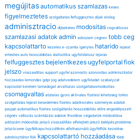
megújitas
automatikus szamlazas
keses
figyelmeztetes
szolgaltatas felfuggesztes
dijak
eloleg
adminisztracio
modositas
dijbekeres
cegvaltozas
szamlazasi adatok
admin
tobb ceg
adoszam
cegnev
kapcsolattarto
hatarido
kezeles
e-szamla
igenyles
lejarat
ertesites
auto hosszabbitas
statisztika
ugyfelstatusz
lejaras
felfuggesztes
bejelentkezes
ugyfelportal
fiok
jelszo
visszaallitas
support
ugyfel azonosito
azonositas
adminisztrator
hozzaadas
lemondas
gdpr
jog
adatvedelem
ugyfeladat
szabalyzat
kapcsolat
kerelem
tamadogat
arvaltozas
szolgaltatasmodositas
csomagvaltas
atutalas
gyors aktivalas
fizetesi lehetoseg
torles
szolgaltatas lejarat
kesedelmes fizetes
adatkezeles
szemelyes adatok
paypal automatikus fizetes
szolgáltatás hosszabbítás
előre engedélyezett
cégnév változás
számlázási adatok frissítése
cégadatok módosítása
adószám módosítás
jelszó visszaállítás
elfelejtett jelszó
belépés probléma
jelszócsere
ügyfélkapu hozzáférés
alfelhasználó
ügyfélfiók kezelése
kapcsolattartó hozzáadása
adminisztrátor fiók
több