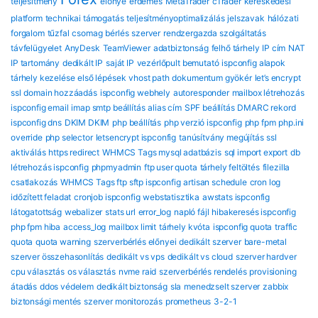
teljesítmény
előnye
érdemes
MetaTrader
cTrader
kereskedési
platform
technikai támogatás
teljesítményoptimalizálás
jelszavak
hálózati
forgalom
tűzfal
csomag
bérlés
szerver
rendzergazda szolgáltatás
távfelügyelet
AnyDesk
TeamViewer
adatbiztonság
felhő tárhely
IP cím
NAT
IP tartomány
dedikált IP
saját IP
vezérlőpult bemutató
ispconfig alapok
tárhely kezelése
első lépések
vhost path
dokumentum gyökér
let’s encrypt
ssl
domain hozzáadás
ispconfig webhely
autoresponder
mailbox létrehozás
ispconfig email
imap smtp beállítás
alias cím
SPF beállítás
DMARC rekord
ispconfig dns
DKIM DKIM
php beállítás
php verzió ispconfig
php fpm
php.ini
override
php selector
letsencrypt ispconfig
tanúsítvány megújítás
ssl
aktiválás
https redirect
WHMCS Tags mysql adatbázis
sql import export
db
létrehozás ispconfig
phpmyadmin
ftp user quota
tárhely feltöltés
filezilla
csatlakozás
WHMCS Tags ftp sftp ispconfig
artisan schedule
cron log
időzített feladat
cronjob ispconfig
webstatisztika
awstats ispconfig
látogatottság
webalizer
stats url
error_log
napló fájl
hibakeresés ispconfig
php fpm hiba
access_log
mailbox limit
tárhely kvóta
ispconfig quota
traffic
quota
quota warning
szerverbérlés előnyei
dedikált szerver
bare-metal
szerver összehasonlítás
dedikált vs vps
dedikált vs cloud
szerver hardver
cpu választás
os választás
nvme raid
szerverbérlés rendelés
provisioning
átadás
ddos védelem
dedikált biztonság
sla
menedzselt szerver
zabbix
biztonsági mentés
szerver monitorozás
prometheus
3-2-1