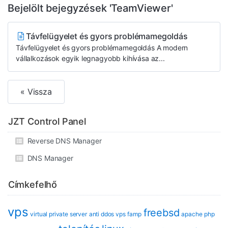
Bejelölt bejegyzések 'TeamViewer'
Távfelügyelet és gyors problémamegoldás
Távfelügyelet és gyors problémamegoldás A modern
vállalkozások egyik legnagyobb kihívása az...
« Vissza
JZT Control Panel
Reverse DNS Manager
DNS Manager
Címkefelhő
vps
freebsd
virtual private server
anti ddos vps
famp
apache
php