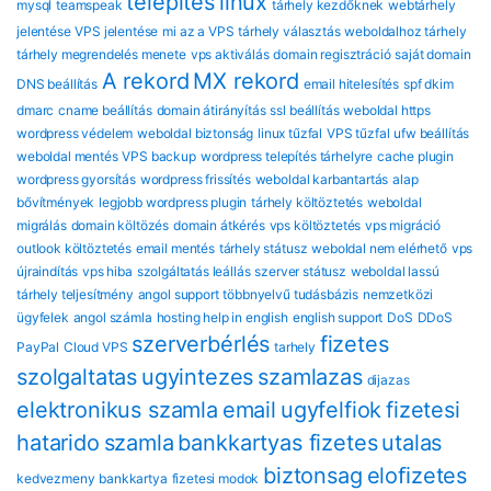
telepítés
linux
mysql
teamspeak
tárhely kezdőknek
webtárhely
jelentése
VPS jelentése
mi az a VPS
tárhely választás
weboldalhoz tárhely
tárhely megrendelés menete
vps aktiválás
domain regisztráció
saját domain
A rekord
MX rekord
DNS beállítás
email hitelesítés
spf dkim
dmarc
cname beállítás
domain átirányítás
ssl beállítás
weboldal https
wordpress védelem
weboldal biztonság
linux tűzfal
VPS tűzfal
ufw beállítás
weboldal mentés
VPS backup
wordpress telepítés tárhelyre
cache plugin
wordpress gyorsítás
wordpress frissítés
weboldal karbantartás
alap
bővítmények
legjobb wordpress plugin
tárhely költöztetés
weboldal
migrálás
domain költözés
domain átkérés
vps költöztetés
vps migráció
outlook költöztetés
email mentés
tárhely státusz
weboldal nem elérhető
vps
újraindítás
vps hiba
szolgáltatás leállás
szerver státusz
weboldal lassú
tárhely teljesítmény
angol support
többnyelvű tudásbázis
nemzetközi
ügyfelek
angol számla
hosting help in english
english support
DoS
DDoS
szerverbérlés
fizetes
PayPal
Cloud VPS
tarhely
szolgaltatas
ugyintezes
szamlazas
dijazas
elektronikus szamla
email
ugyfelfiok
fizetesi
hatarido
szamla
bankkartyas fizetes
utalas
biztonsag
eloﬁzetes
kedvezmeny
bankkartya
fizetesi modok