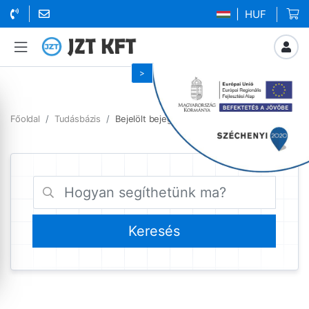
| HUF
Főoldal
Tudásbázis
Bejelölt bejegyzések TeamViewer