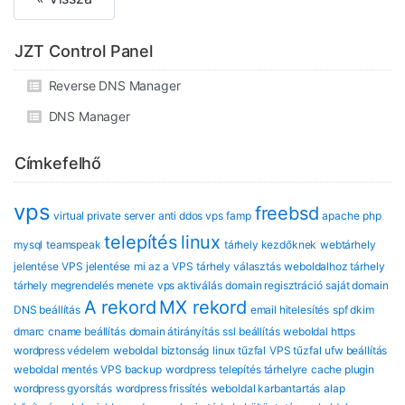
JZT Control Panel
Reverse DNS Manager
DNS Manager
Címkefelhő
vps
freebsd
virtual private server
anti ddos vps
famp
apache
php
telepítés
linux
mysql
teamspeak
tárhely kezdőknek
webtárhely
jelentése
VPS jelentése
mi az a VPS
tárhely választás
weboldalhoz tárhely
tárhely megrendelés menete
vps aktiválás
domain regisztráció
saját domain
A rekord
MX rekord
DNS beállítás
email hitelesítés
spf dkim
dmarc
cname beállítás
domain átirányítás
ssl beállítás
weboldal https
wordpress védelem
weboldal biztonság
linux tűzfal
VPS tűzfal
ufw beállítás
weboldal mentés
VPS backup
wordpress telepítés tárhelyre
cache plugin
wordpress gyorsítás
wordpress frissítés
weboldal karbantartás
alap