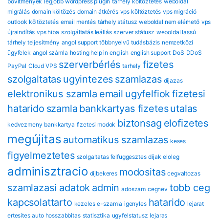
bővítmények
legjobb wordpress plugin
tárhely költöztetés
weboldal
migrálás
domain költözés
domain átkérés
vps költöztetés
vps migráció
outlook költöztetés
email mentés
tárhely státusz
weboldal nem elérhető
vps
újraindítás
vps hiba
szolgáltatás leállás
szerver státusz
weboldal lassú
tárhely teljesítmény
angol support
többnyelvű tudásbázis
nemzetközi
ügyfelek
angol számla
hosting help in english
english support
DoS
DDoS
szerverbérlés
fizetes
PayPal
Cloud VPS
tarhely
szolgaltatas
ugyintezes
szamlazas
dijazas
elektronikus szamla
email
ugyfelfiok
fizetesi
hatarido
szamla
bankkartyas fizetes
utalas
biztonsag
eloﬁzetes
kedvezmeny
bankkartya
fizetesi modok
megújitas
automatikus szamlazas
keses
figyelmeztetes
szolgaltatas felfuggesztes
dijak
eloleg
adminisztracio
modositas
dijbekeres
cegvaltozas
szamlazasi adatok
admin
tobb ceg
adoszam
cegnev
kapcsolattarto
hatarido
kezeles
e-szamla
igenyles
lejarat
ertesites
auto hosszabbitas
statisztika
ugyfelstatusz
lejaras