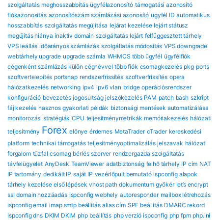
szolgáltatás meghosszabbítás
ügyfélazonosító
támogatási azonosító
fiókazonosítás
azonosítószám
számlázási azonosító
ügyfél ID
automatikus
hosszabbítás
szolgáltatás megújítása
lejárat kezelése
lejárt státusz
megújítás hiánya
inaktív domain
szolgáltatás lejárt
felfüggesztett tárhely
VPS leállás
időarányos számlázás
szolgáltatás módosítás
VPS downgrade
webtárhely upgrade
upgrade számla
WHMCS több ügyfél
ügyfélfiók
cégenként
számlázás külön cégnévvel
több fiók
csomagkezelés
pkg
ports
szoftvertelepítés
portsnap
rendszerfrissítés
szoftverfrissítés
opera
hálózatkezelés
networking
ipv4
ipv6
vlan
bridge
operációsrendszer
konfiguráció
bevezetés
jogosultság
jelszókezelés
PAM
patch
bash
szkript
fájlkezelés
hasznos gyakorlati példák
biztonsági mentések automatizálása
monitorozási stratégiák
CPU
teljesítménymetrikák
memóriakezelés
hálózati
Forex
teljesítmény
előnye
érdemes
MetaTrader
cTrader
kereskedési
platform
technikai támogatás
teljesítményoptimalizálás
jelszavak
hálózati
forgalom
tűzfal
csomag
bérlés
szerver
rendzergazda szolgáltatás
távfelügyelet
AnyDesk
TeamViewer
adatbiztonság
felhő tárhely
IP cím
NAT
IP tartomány
dedikált IP
saját IP
vezérlőpult bemutató
ispconfig alapok
tárhely kezelése
első lépések
vhost path
dokumentum gyökér
let’s encrypt
ssl
domain hozzáadás
ispconfig webhely
autoresponder
mailbox létrehozás
ispconfig email
imap smtp beállítás
alias cím
SPF beállítás
DMARC rekord
ispconfig dns
DKIM DKIM
php beállítás
php verzió ispconfig
php fpm
php.ini