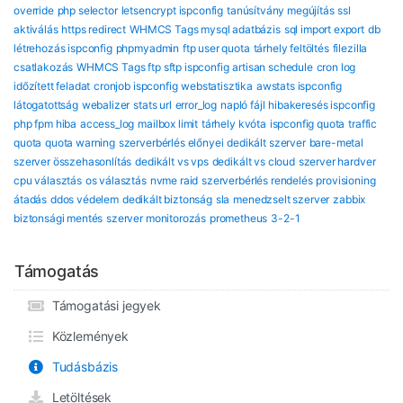
override
php selector
letsencrypt ispconfig
tanúsítvány megújítás
ssl
aktiválás
https redirect
WHMCS Tags mysql adatbázis
sql import export
db
létrehozás ispconfig
phpmyadmin
ftp user quota
tárhely feltöltés
filezilla
csatlakozás
WHMCS Tags ftp sftp ispconfig
artisan schedule
cron log
időzített feladat
cronjob ispconfig
webstatisztika
awstats ispconfig
látogatottság
webalizer
stats url
error_log
napló fájl
hibakeresés ispconfig
php fpm hiba
access_log
mailbox limit
tárhely kvóta
ispconfig quota
traffic
quota
quota warning
szerverbérlés előnyei
dedikált szerver
bare-metal
szerver összehasonlítás
dedikált vs vps
dedikált vs cloud
szerver hardver
cpu választás
os választás
nvme raid
szerverbérlés rendelés
provisioning
átadás
ddos védelem
dedikált biztonság
sla
menedzselt szerver
zabbix
biztonsági mentés
szerver monitorozás
prometheus
3-2-1
Támogatás
Támogatási jegyek
Közlemények
Tudásbázis
Letöltések