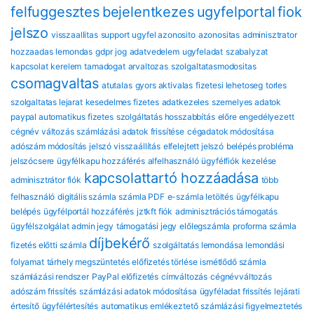
felfuggesztes
bejelentkezes
ugyfelportal
fiok
jelszo
visszaallitas
support
ugyfel azonosito
azonositas
adminisztrator
hozzaadas
lemondas
gdpr
jog
adatvedelem
ugyfeladat
szabalyzat
kapcsolat
kerelem
tamadogat
arvaltozas
szolgaltatasmodositas
csomagvaltas
atutalas
gyors aktivalas
fizetesi lehetoseg
torles
szolgaltatas lejarat
kesedelmes fizetes
adatkezeles
szemelyes adatok
paypal automatikus fizetes
szolgáltatás hosszabbítás
előre engedélyezett
cégnév változás
számlázási adatok frissítése
cégadatok módosítása
adószám módosítás
jelszó visszaállítás
elfelejtett jelszó
belépés probléma
jelszócsere
ügyfélkapu hozzáférés
alfelhasználó
ügyfélfiók kezelése
kapcsolattartó hozzáadása
adminisztrátor fiók
több
felhasználó
digitális számla
számla PDF
e-számla letöltés
ügyfélkapu
belépés
ügyfélportál hozzáférés
jztkft fiók
adminisztrációs támogatás
ügyfélszolgálat
admin jegy
támogatási jegy
előlegszámla
proforma számla
díjbekérő
fizetés előtti számla
szolgáltatás lemondása
lemondási
folyamat
tárhely megszüntetés
előfizetés törlése
ismétlődő számla
számlázási rendszer
PayPal előfizetés
címváltozás
cégnévváltozás
adószám frissítés
számlázási adatok módosítása
ügyféladat frissítés
lejárati
értesítő
ügyfélértesítés
automatikus emlékeztető
számlázási figyelmeztetés