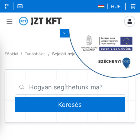
| HUF
Főoldal
Tudásbázis
Bejelölt bejegyzések linux