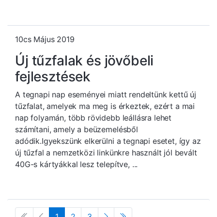
10cs Május 2019
Új tűzfalak és jövőbeli
fejlesztések
A tegnapi nap eseményei miatt rendeltünk kettű új
tűzfalat, amelyek ma meg is érkeztek, ezért a mai
nap folyamán, több rövidebb leállásra lehet
számítani, amely a beüzemelésből
adódik.Igyekszünk elkerülni a tegnapi esetet, így az
új tűzfal a nemzetközi linkünkre használt jól bevált
40G-s kártyákkal lesz telepítve, ...
1
2
3