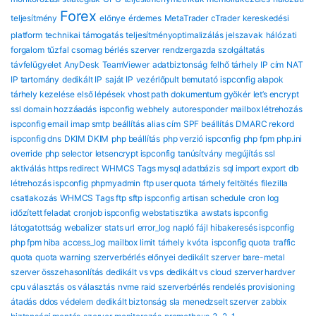
Forex
teljesítmény
előnye
érdemes
MetaTrader
cTrader
kereskedési
platform
technikai támogatás
teljesítményoptimalizálás
jelszavak
hálózati
forgalom
tűzfal
csomag
bérlés
szerver
rendzergazda szolgáltatás
távfelügyelet
AnyDesk
TeamViewer
adatbiztonság
felhő tárhely
IP cím
NAT
IP tartomány
dedikált IP
saját IP
vezérlőpult bemutató
ispconfig alapok
tárhely kezelése
első lépések
vhost path
dokumentum gyökér
let’s encrypt
ssl
domain hozzáadás
ispconfig webhely
autoresponder
mailbox létrehozás
ispconfig email
imap smtp beállítás
alias cím
SPF beállítás
DMARC rekord
ispconfig dns
DKIM DKIM
php beállítás
php verzió ispconfig
php fpm
php.ini
override
php selector
letsencrypt ispconfig
tanúsítvány megújítás
ssl
aktiválás
https redirect
WHMCS Tags mysql adatbázis
sql import export
db
létrehozás ispconfig
phpmyadmin
ftp user quota
tárhely feltöltés
filezilla
csatlakozás
WHMCS Tags ftp sftp ispconfig
artisan schedule
cron log
időzített feladat
cronjob ispconfig
webstatisztika
awstats ispconfig
látogatottság
webalizer
stats url
error_log
napló fájl
hibakeresés ispconfig
php fpm hiba
access_log
mailbox limit
tárhely kvóta
ispconfig quota
traffic
quota
quota warning
szerverbérlés előnyei
dedikált szerver
bare-metal
szerver összehasonlítás
dedikált vs vps
dedikált vs cloud
szerver hardver
cpu választás
os választás
nvme raid
szerverbérlés rendelés
provisioning
átadás
ddos védelem
dedikált biztonság
sla
menedzselt szerver
zabbix