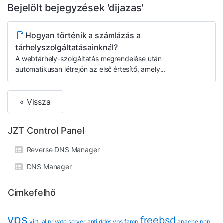
Bejelölt bejegyzések 'dijazas'
Hogyan történik a számlázás a
tárhelyszolgáltatásainknál?
A webtárhely-szolgáltatás megrendelése után
automatikusan létrejön az első értesítő, amely...
« Vissza
JZT Control Panel
Reverse DNS Manager
DNS Manager
Címkefelhő
vps
freebsd
virtual private server
anti ddos vps
famp
apache
php