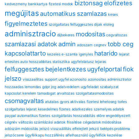
biztonsag
eloﬁzetes
kedvezmeny
bankkartya
fizetesi modok
megújitas
automatikus szamlazas
keses
figyelmeztetes
szolgaltatas felfuggesztes
dijak
eloleg
adminisztracio
modositas
dijbekeres
cegvaltozas
szamlazasi adatok
admin
tobb ceg
adoszam
cegnev
kapcsolattarto
hatarido
kezeles
e-szamla
igenyles
lejarat
ertesites
auto hosszabbitas
statisztika
ugyfelstatusz
lejaras
felfuggesztes
bejelentkezes
ugyfelportal
fiok
jelszo
visszaallitas
support
ugyfel azonosito
azonositas
adminisztrator
hozzaadas
lemondas
gdpr
jog
adatvedelem
ugyfeladat
szabalyzat
kapcsolat
kerelem
tamadogat
arvaltozas
szolgaltatasmodositas
csomagvaltas
atutalas
gyors aktivalas
fizetesi lehetoseg
torles
szolgaltatas lejarat
kesedelmes fizetes
adatkezeles
szemelyes adatok
paypal automatikus fizetes
szolgáltatás hosszabbítás
előre engedélyezett
cégnév változás
számlázási adatok frissítése
cégadatok módosítása
adószám módosítás
jelszó visszaállítás
elfelejtett jelszó
belépés probléma
jelszócsere
ügyfélkapu hozzáférés
alfelhasználó
ügyfélfiók kezelése