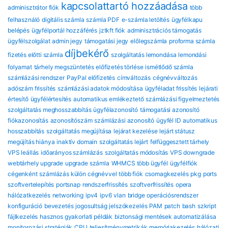
kapcsolattartó hozzáadása
adminisztrátor fiók
több
felhasználó
digitális számla
számla PDF
e-számla letöltés
ügyfélkapu
belépés
ügyfélportál hozzáférés
jztkft fiók
adminisztrációs támogatás
ügyfélszolgálat
admin jegy
támogatási jegy
előlegszámla
proforma számla
díjbekérő
fizetés előtti számla
szolgáltatás lemondása
lemondási
folyamat
tárhely megszüntetés
előfizetés törlése
ismétlődő számla
számlázási rendszer
PayPal előfizetés
címváltozás
cégnévváltozás
adószám frissítés
számlázási adatok módosítása
ügyféladat frissítés
lejárati
értesítő
ügyfélértesítés
automatikus emlékeztető
számlázási figyelmeztetés
szolgáltatás meghosszabbítás
ügyfélazonosító
támogatási azonosító
fiókazonosítás
azonosítószám
számlázási azonosító
ügyfél ID
automatikus
hosszabbítás
szolgáltatás megújítása
lejárat kezelése
lejárt státusz
megújítás hiánya
inaktív domain
szolgáltatás lejárt
felfüggesztett tárhely
VPS leállás
időarányos számlázás
szolgáltatás módosítás
VPS downgrade
webtárhely upgrade
upgrade számla
WHMCS több ügyfél
ügyfélfiók
cégenként
számlázás külön cégnévvel
több fiók
csomagkezelés
pkg
ports
szoftvertelepítés
portsnap
rendszerfrissítés
szoftverfrissítés
opera
hálózatkezelés
networking
ipv4
ipv6
vlan
bridge
operációsrendszer
konfiguráció
bevezetés
jogosultság
jelszókezelés
PAM
patch
bash
szkript
fájlkezelés
hasznos gyakorlati példák
biztonsági mentések automatizálása
monitorozási stratégiák
CPU
teljesítménymetrikák
memóriakezelés
hálózati