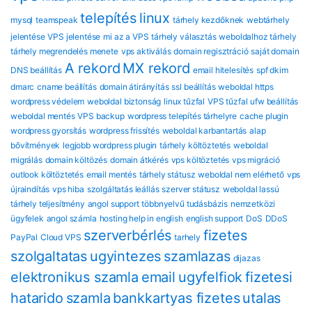
telepítés
linux
mysql
teamspeak
tárhely kezdőknek
webtárhely
jelentése
VPS jelentése
mi az a VPS
tárhely választás
weboldalhoz tárhely
tárhely megrendelés menete
vps aktiválás
domain regisztráció
saját domain
A rekord
MX rekord
DNS beállítás
email hitelesítés
spf dkim
dmarc
cname beállítás
domain átirányítás
ssl beállítás
weboldal https
wordpress védelem
weboldal biztonság
linux tűzfal
VPS tűzfal
ufw beállítás
weboldal mentés
VPS backup
wordpress telepítés tárhelyre
cache plugin
wordpress gyorsítás
wordpress frissítés
weboldal karbantartás
alap
bővítmények
legjobb wordpress plugin
tárhely költöztetés
weboldal
migrálás
domain költözés
domain átkérés
vps költöztetés
vps migráció
outlook költöztetés
email mentés
tárhely státusz
weboldal nem elérhető
vps
újraindítás
vps hiba
szolgáltatás leállás
szerver státusz
weboldal lassú
tárhely teljesítmény
angol support
többnyelvű tudásbázis
nemzetközi
ügyfelek
angol számla
hosting help in english
english support
DoS
DDoS
szerverbérlés
fizetes
PayPal
Cloud VPS
tarhely
szolgaltatas
ugyintezes
szamlazas
dijazas
elektronikus szamla
email
ugyfelfiok
fizetesi
hatarido
szamla
bankkartyas fizetes
utalas