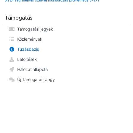
biztonsági mentés
szerver monitorozás
prometheus
3-2-1
Támogatás
Támogatási jegyek
Közlemények
Tudásbázis
Letöltések
Hálózat állapota
Új Támogatási Jegy