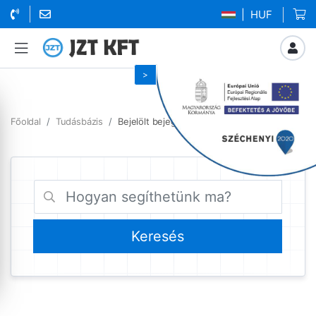
| HUF
Főoldal
Tudásbázis
Bejelölt bejegyzések dijazas