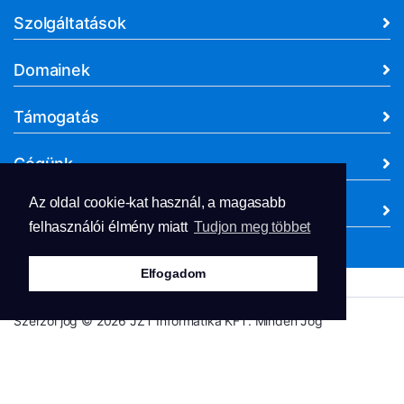
Szolgáltatások
Domainek
Támogatás
Cégünk
Az oldal cookie-kat használ, a magasabb
Dokumentumok
felhasználói élmény miatt
Tudjon meg többet
Elfogadom
Szerzői jog © 2026 JZT Informatika KFT. Minden Jog
Fenntartva.