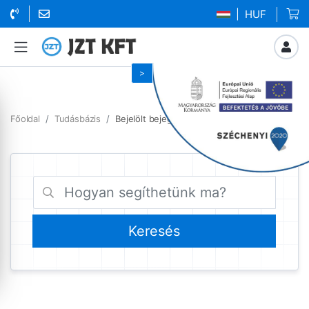
| HUF
Főoldal
Tudásbázis
Bejelölt bejegyzések Forex