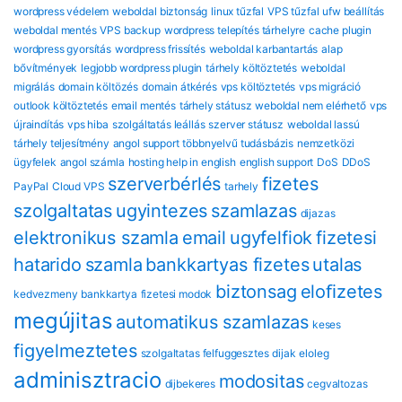
wordpress védelem
weboldal biztonság
linux tűzfal
VPS tűzfal
ufw beállítás
weboldal mentés
VPS backup
wordpress telepítés tárhelyre
cache plugin
wordpress gyorsítás
wordpress frissítés
weboldal karbantartás
alap
bővítmények
legjobb wordpress plugin
tárhely költöztetés
weboldal
migrálás
domain költözés
domain átkérés
vps költöztetés
vps migráció
outlook költöztetés
email mentés
tárhely státusz
weboldal nem elérhető
vps
újraindítás
vps hiba
szolgáltatás leállás
szerver státusz
weboldal lassú
tárhely teljesítmény
angol support
többnyelvű tudásbázis
nemzetközi
ügyfelek
angol számla
hosting help in english
english support
DoS
DDoS
szerverbérlés
fizetes
PayPal
Cloud VPS
tarhely
szolgaltatas
ugyintezes
szamlazas
dijazas
elektronikus szamla
email
ugyfelfiok
fizetesi
hatarido
szamla
bankkartyas fizetes
utalas
biztonsag
eloﬁzetes
kedvezmeny
bankkartya
fizetesi modok
megújitas
automatikus szamlazas
keses
figyelmeztetes
szolgaltatas felfuggesztes
dijak
eloleg
adminisztracio
modositas
dijbekeres
cegvaltozas