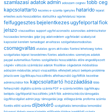
szamlazasi adatok
admin
tobb ceg
adoszam
cegnev
kapcsolattarto
hatarido
kezeles
e-szamla
igenyles
lejarat
ertesites
auto hosszabbitas
statisztika
ugyfelstatusz
lejaras
felfuggesztes
bejelentkezes
ugyfelportal
fiok
jelszo
visszaallitas
support
ugyfel azonosito
azonositas
adminisztrator
hozzaadas
lemondas
gdpr
jog
adatvedelem
ugyfeladat
szabalyzat
kapcsolat
kerelem
tamadogat
arvaltozas
szolgaltatasmodositas
csomagvaltas
atutalas
gyors aktivalas
fizetesi lehetoseg
torles
szolgaltatas lejarat
kesedelmes fizetes
adatkezeles
szemelyes adatok
paypal automatikus fizetes
szolgáltatás hosszabbítás
előre engedélyezett
cégnév változás
számlázási adatok frissítése
cégadatok módosítása
adószám módosítás
jelszó visszaállítás
elfelejtett jelszó
belépés probléma
jelszócsere
ügyfélkapu hozzáférés
alfelhasználó
ügyfélfiók kezelése
kapcsolattartó hozzáadása
adminisztrátor fiók
több
felhasználó
digitális számla
számla PDF
e-számla letöltés
ügyfélkapu
belépés
ügyfélportál hozzáférés
jztkft fiók
adminisztrációs támogatás
ügyfélszolgálat
admin jegy
támogatási jegy
előlegszámla
proforma számla
díjbekérő
fizetés előtti számla
szolgáltatás lemondása
lemondási
folyamat
tárhely megszüntetés
előfizetés törlése
ismétlődő számla