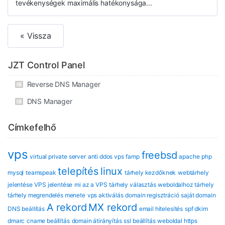
tevékenységek maximális hatékonysága...
« Vissza
JZT Control Panel
Reverse DNS Manager
DNS Manager
Címkefelhő
vps
freebsd
virtual private server
anti ddos vps
famp
apache
php
telepítés
linux
mysql
teamspeak
tárhely kezdőknek
webtárhely
jelentése
VPS jelentése
mi az a VPS
tárhely választás
weboldalhoz tárhely
tárhely megrendelés menete
vps aktiválás
domain regisztráció
saját domain
A rekord
MX rekord
DNS beállítás
email hitelesítés
spf dkim
dmarc
cname beállítás
domain átirányítás
ssl beállítás
weboldal https