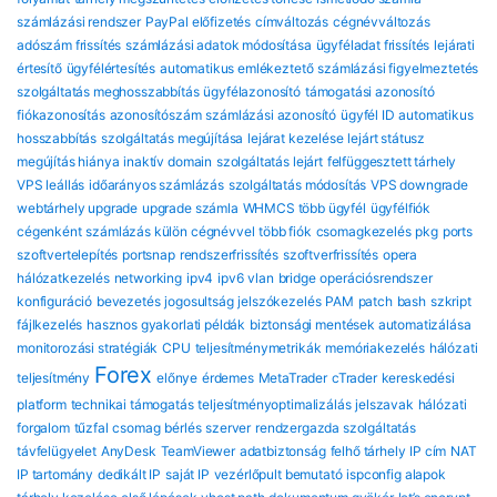
számlázási rendszer
PayPal előfizetés
címváltozás
cégnévváltozás
adószám frissítés
számlázási adatok módosítása
ügyféladat frissítés
lejárati
értesítő
ügyfélértesítés
automatikus emlékeztető
számlázási figyelmeztetés
szolgáltatás meghosszabbítás
ügyfélazonosító
támogatási azonosító
fiókazonosítás
azonosítószám
számlázási azonosító
ügyfél ID
automatikus
hosszabbítás
szolgáltatás megújítása
lejárat kezelése
lejárt státusz
megújítás hiánya
inaktív domain
szolgáltatás lejárt
felfüggesztett tárhely
VPS leállás
időarányos számlázás
szolgáltatás módosítás
VPS downgrade
webtárhely upgrade
upgrade számla
WHMCS több ügyfél
ügyfélfiók
cégenként
számlázás külön cégnévvel
több fiók
csomagkezelés
pkg
ports
szoftvertelepítés
portsnap
rendszerfrissítés
szoftverfrissítés
opera
hálózatkezelés
networking
ipv4
ipv6
vlan
bridge
operációsrendszer
konfiguráció
bevezetés
jogosultság
jelszókezelés
PAM
patch
bash
szkript
fájlkezelés
hasznos gyakorlati példák
biztonsági mentések automatizálása
monitorozási stratégiák
CPU
teljesítménymetrikák
memóriakezelés
hálózati
Forex
teljesítmény
előnye
érdemes
MetaTrader
cTrader
kereskedési
platform
technikai támogatás
teljesítményoptimalizálás
jelszavak
hálózati
forgalom
tűzfal
csomag
bérlés
szerver
rendzergazda szolgáltatás
távfelügyelet
AnyDesk
TeamViewer
adatbiztonság
felhő tárhely
IP cím
NAT
IP tartomány
dedikált IP
saját IP
vezérlőpult bemutató
ispconfig alapok