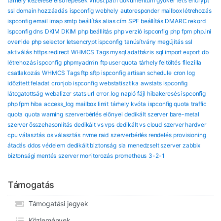
tárhely kezelése
első lépések
vhost path
dokumentum gyökér
let’s encrypt
ssl
domain hozzáadás
ispconfig webhely
autoresponder
mailbox létrehozás
ispconfig email
imap smtp beállítás
alias cím
SPF beállítás
DMARC rekord
ispconfig dns
DKIM DKIM
php beállítás
php verzió ispconfig
php fpm
php.ini
override
php selector
letsencrypt ispconfig
tanúsítvány megújítás
ssl
aktiválás
https redirect
WHMCS Tags mysql adatbázis
sql import export
db
létrehozás ispconfig
phpmyadmin
ftp user quota
tárhely feltöltés
filezilla
csatlakozás
WHMCS Tags ftp sftp ispconfig
artisan schedule
cron log
időzített feladat
cronjob ispconfig
webstatisztika
awstats ispconfig
látogatottság
webalizer
stats url
error_log
napló fájl
hibakeresés ispconfig
php fpm hiba
access_log
mailbox limit
tárhely kvóta
ispconfig quota
traffic
quota
quota warning
szerverbérlés előnyei
dedikált szerver
bare-metal
szerver összehasonlítás
dedikált vs vps
dedikált vs cloud
szerver hardver
cpu választás
os választás
nvme raid
szerverbérlés rendelés
provisioning
átadás
ddos védelem
dedikált biztonság
sla
menedzselt szerver
zabbix
biztonsági mentés
szerver monitorozás
prometheus
3-2-1
Támogatás
Támogatási jegyek
Közlemények