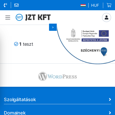
| HUF
1
teszt
Szolgáltatások
Domainek