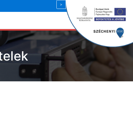
Magyar
| HUF
telek