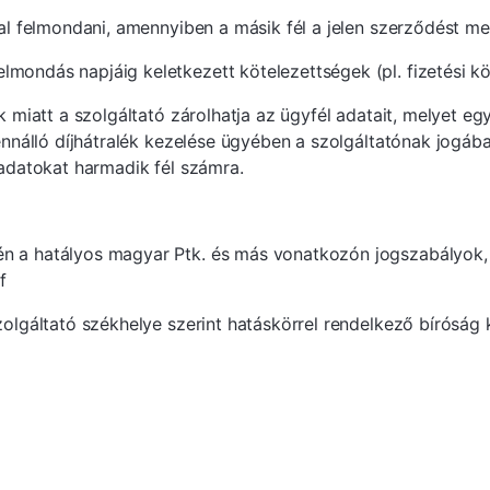
yal felmondani, amennyiben a másik fél a jelen szerződést m
mondás napjáig keletkezett kötelezettségek (pl. fizetési köt
 miatt a szolgáltató zárolhatja az ügyfél adatait, melyet egy 
ennálló díjhátralék kezelése ügyében a szolgáltatónak jogában
 adatokat harmadik fél számra.
én a hatályos magyar Ptk. és más vonatkozón jogszabályok,
f
Szolgáltató székhelye szerint hatáskörrel rendelkező bíróság