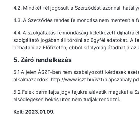
4.2. Mindkét fél jogosult a Szerződést azonnali hatáll
4.3. A Szerződés rendes felmondása nem mentesít a fel
4.4. A szolgáltatás felmondásáig keletkezett díjhátralék
szolgáltató jogában áll törölni az ügyfél adatokat. A f
behajtani az Előfizetőn, ebből kifolyólag átadhatja az
5. Záró rendelkezés
5.1 A jelen ÁSZF-ben nem szabályozott kérdések eset
alkalmazandók. http://www.iszt.hu/iszt/alapszabaly.pd
5.2 Felek bármifajta jogvitájukra alávetik magukat a 
elsődlegesen békés úton nem tudják rendezni.
Kelt: 2023.01.09.