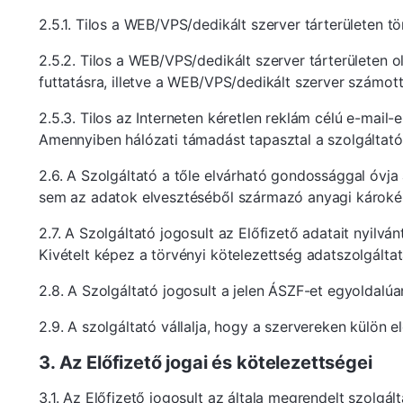
2.5.1. Tilos a WEB/VPS/dedikált szerver tárterületen t
2.5.2. Tilos a WEB/VPS/dedikált szerver tárterületen
futtatásra, illetve a WEB/VPS/dedikált szerver számot
2.5.3. Tilos az Interneten kéretlen reklám célú e-mail
Amennyiben hálózati támadást tapasztal a szolgáltató, 
2.6. A Szolgáltató a tőle elvárható gondossággal óvja 
sem az adatok elvesztéséből származó anyagi károkér
2.7. A Szolgáltató jogosult az Előfizető adatait nyilv
Kivételt képez a törvényi kötelezettség adatszolgáltat
2.8. A Szolgáltató jogosult a jelen ÁSZF-et egyoldalúa
2.9. A szolgáltató vállalja, hogy a szervereken külön 
3. Az Előfizető jogai és kötelezettségei
3.1. Az Előfizető jogosult az általa megrendelt szolgá