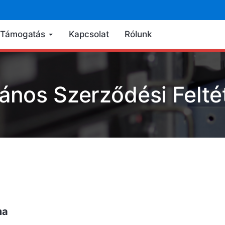
Támogatás
Kapcsolat
Rólunk
lános Szerződési Felté
ma