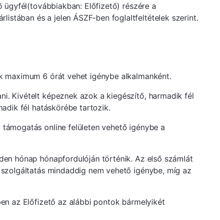
ő ügyfél(továbbiakban: Előfizető) részére a
istában és a jelen ÁSZF-ben foglaltfeltételek szerint.
yek maximum 6 órát vehet igénybe alkalmanként.
ni. Kivételt képeznek azok a kiegészítő, harmadik fél
madik fél hatáskörébe tartozik.
i támogatás online felületen vehető igénybe a
inden hónap hónapfordulóján történik. Az első számlát
 a szolgáltatás mindaddig nem vehető igénybe, míg az
ben az Előfizető az alábbi pontok bármelyikét