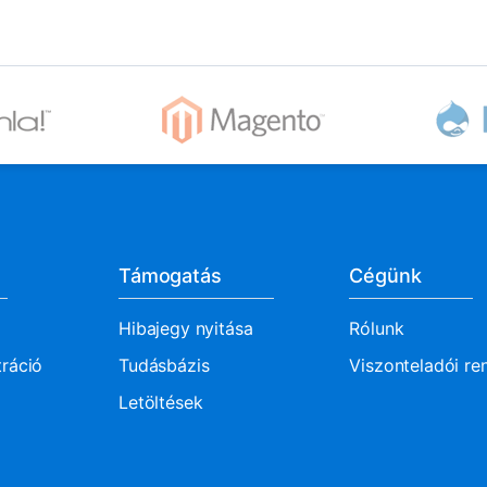
Támogatás
Cégünk
Hibajegy nyitása
Rólunk
tráció
Tudásbázis
Viszonteladói re
Letöltések