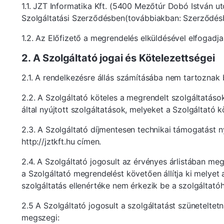
1.1. JZT Informatika Kft. (5400 Mezőtúr Dobó István ut
Szolgáltatási Szerződésben(továbbiakban: Szerződésben
1.2. Az Előfizető a megrendelés elküldésével elfogadj
2. A Szolgáltató jogai és Kötelezettségei
2.1. A rendelkezésre állás számításába nem tartoznak 
2.2. A Szolgáltató köteles a megrendelt szolgáltatáso
által nyújtott szolgáltatások, melyeket a Szolgáltató 
2.3. A Szolgáltató díjmentesen technikai támogatást n
http://jztkft.hu címen.
2.4. A Szolgáltató jogosult az érvényes árlistában me
a Szolgáltató megrendelést követően állítja ki melyet
szolgáltatás ellenértéke nem érkezik be a szolgáltató
2.5 A Szolgáltató jogosult a szolgáltatást szüneteltet
megszegi: