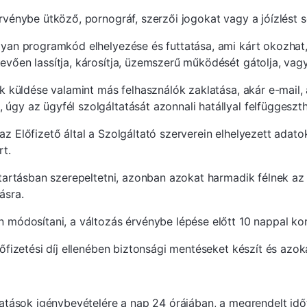
örvénybe ütköző, pornográf, szerzői jogokat vagy a jóízlést 
 olyan programkód elhelyezése és futtatása, ami kárt okozha
tevően lassítja, károsítja, üzemszerű működését gátolja, va
-ek küldése valamint más felhasználók zaklatása, akár e-mail,
úgy az ügyfél szolgáltatását azonnali hatállyal felfüggeszth
az Előfizető által a Szolgáltató szerverein elhelyezett adato
t.
ántartásban szerepeltetni, azonban azokat harmadik félnek az
ásra.
n módosítani, a változás érvénybe lépése előtt 10 nappal korá
előfizetési díj ellenében biztonsági mentéseket készít és az
ltatások igénybevételére a nap 24 órájában, a megrendelt idő