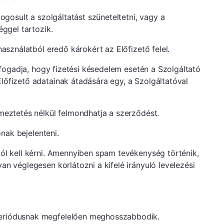
ogosult a szolgáltatást szüneteltetni, vagy a
éggel tartozik.
asználatból eredő károkért az Előfizető felel.
elfogadja, hogy fizetési késedelem esetén a Szolgáltató
lőfizető adatainak átadására egy, a Szolgáltatóval
lmeztetés nélkül felmondhatja a szerződést.
ónak bejelenteni.
tól kell kérni. Amennyiben spam tevékenység történik,
an véglegesen korlátozni a kifelé irányuló levelezési
 periódusnak megfelelően meghosszabbodik.