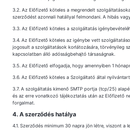
3.2. Az Előfizető köteles a megrendelt szolgáltatásoka
szerződést azonnali hatállyal felmondani. A hibás vagy
3.3. Az Előfizető köteles a szolgáltatás igénybevételé
3.4. Az Előfizető köteles az igénybe vett szolgáltatás
jogosult a szolgáltatások korlátozására, törvényileg 
kapcsolatban álló adósságbehajtó társaságnak.
3.5. Az Előfizető elfogadja, hogy amennyiben 1 hónapn
3.6. Az Előfizető köteles a Szolgáltató által nyilvánta
3.7. A szolgáltatás kimenő SMTP portja (tcp/25) alapé
és az erre vonatkozó tájékoztatás után az Előfizető ne
forgalmat.
4. A szerződés hatálya
4.1. Szerződés minimum 30 napra jön létre, viszont 