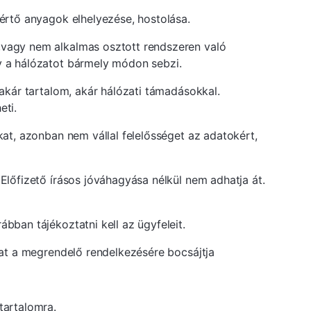
sértő anyagok elhelyezése, hostolása.
t,vagy nem alkalmas osztott rendszeren való
gy a hálózatot bármely módon sebzi.
 akár tartalom, akár hálózati támadásokkal.
eti.
kat, azonban nem vállal felelősséget az adatokért,
 Előfizető írásos jóváhagyása nélkül nem adhatja át.
bban tájékoztatni kell az ügyfeleit.
okat a megrendelő rendelkezésére bocsájtja
tartalomra.