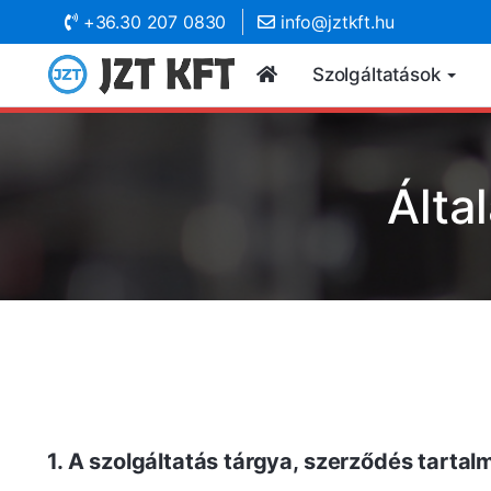
+36.30 207 0830
info@jztkft.hu
Szolgáltatások
Álta
1. A szolgáltatás tárgya, szerződés tartal