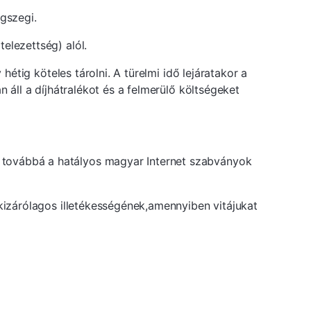
egszegi.
elezettség) alól.
hétig köteles tárolni. A türelmi idő lejáratakor a
 áll a díjhátralékot és a felmerülő költségeket
 továbbá a hatályos magyar Internet szabványok
 kizárólagos illetékességének,amennyiben vitájukat