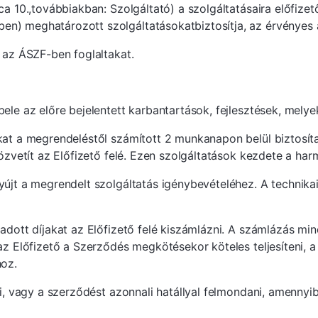
ca 10.,továbbiakban: Szolgáltató) a szolgáltatásaira előfizet
) meghatározott szolgáltatásokatbiztosítja, az érvényes árl
a az ÁSZF-ben foglaltakat.
bele az előre bejelentett karbantartások, fejlesztések, mel
kat a megrendeléstől számított 2 munkanapon belül biztosíta
közvetít az Előfizető felé. Ezen szolgáltatások kezdete a har
yújt a megrendelt szolgáltatás igénybevételéhez. A technika
gadott díjakat az Előfizető felé kiszámlázni. A számlázás m
 az Előfizető a Szerződés megkötésekor köteles teljesíteni,
hoz.
ni, vagy a szerződést azonnali hatállyal felmondani, amennyi