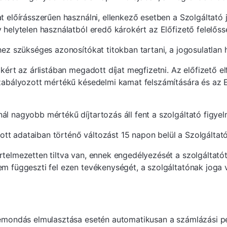
t előírásszerűen használni, ellenkező esetben a Szolgáltató j
 helytelen használatból eredő károkért az Előfizető felelőss
hez szükséges azonosítókat titokban tartani, a jogosulatlan h
okért az árlistában megadott díjat megfizetni. Az előfizető 
szabályozott mértékű késedelmi kamat felszámítására és az E
ál nagyobb mértékű díjtartozás áll fent a szolgáltató figye
rtott adataiban történő változást 15 napon belül a Szolgáltat
rtelmezetten tiltva van, ennek engedélyezését a szolgáltató
m függeszti fel ezen tevékenységét, a szolgáltatónak joga v
a lemondás elmulasztása esetén automatikusan a számlázási