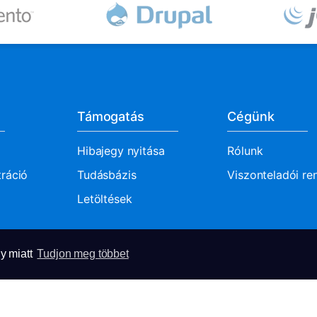
Támogatás
Cégünk
Hibajegy nyitása
Rólunk
tráció
Tudásbázis
Viszonteladói re
Letöltések
y miatt
Tudjon meg többet