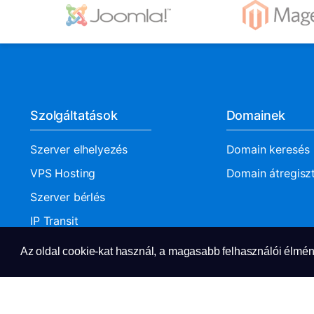
Szolgáltatások
Domainek
Szerver elhelyezés
Domain keresés
VPS Hosting
Domain átregisz
Szerver bérlés
IP Transit
Rendszergazda szolgáltatás
Az oldal cookie-kat használ, a magasabb felhasználói élmén
Web Hosting