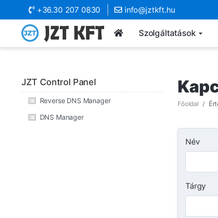
+36.30 207 0830
info@jztkft.hu
Szolgáltatások
Kapc
JZT Control Panel
Reverse DNS Manager
Főoldal
Ért
DNS Manager
Név
Tárgy