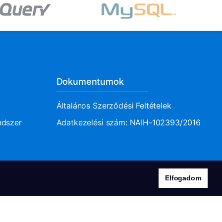
Dokumentumok
Általános Szerződési Feltételek
ndszer
Adatkezelési szám: NAIH-102393/2016
Elfogadom