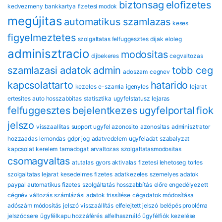
biztonsag
eloﬁzetes
kedvezmeny
bankkartya
fizetesi modok
megújitas
automatikus szamlazas
keses
figyelmeztetes
szolgaltatas felfuggesztes
dijak
eloleg
adminisztracio
modositas
dijbekeres
cegvaltozas
szamlazasi adatok
admin
tobb ceg
adoszam
cegnev
kapcsolattarto
hatarido
kezeles
e-szamla
igenyles
lejarat
ertesites
auto hosszabbitas
statisztika
ugyfelstatusz
lejaras
felfuggesztes
bejelentkezes
ugyfelportal
fiok
jelszo
visszaallitas
support
ugyfel azonosito
azonositas
adminisztrator
hozzaadas
lemondas
gdpr
jog
adatvedelem
ugyfeladat
szabalyzat
kapcsolat
kerelem
tamadogat
arvaltozas
szolgaltatasmodositas
csomagvaltas
atutalas
gyors aktivalas
fizetesi lehetoseg
torles
szolgaltatas lejarat
kesedelmes fizetes
adatkezeles
szemelyes adatok
paypal automatikus fizetes
szolgáltatás hosszabbítás
előre engedélyezett
cégnév változás
számlázási adatok frissítése
cégadatok módosítása
adószám módosítás
jelszó visszaállítás
elfelejtett jelszó
belépés probléma
jelszócsere
ügyfélkapu hozzáférés
alfelhasználó
ügyfélfiók kezelése