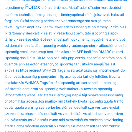
Forex
teljesítmény
előnye
érdemes
MetaTrader
cTrader
kereskedési
platform
technikai támogatás
teljesítményoptimalizálás
jelszavak
hálózati
forgalom
tűzfal
csomag
bérlés
szerver
rendzergazda szolgáltatás
távfelügyelet
AnyDesk
TeamViewer
adatbiztonság
felhő tárhely
IP cím
NAT
IP tartomány
dedikált IP
saját IP
vezérlőpult bemutató
ispconfig alapok
tárhely kezelése
első lépések
vhost path
dokumentum gyökér
let’s encrypt
ssl
domain hozzáadás
ispconfig webhely
autoresponder
mailbox létrehozás
ispconfig email
imap smtp beállítás
alias cím
SPF beállítás
DMARC rekord
ispconfig dns
DKIM DKIM
php beállítás
php verzió ispconfig
php fpm
php.ini
override
php selector
letsencrypt ispconfig
tanúsítvány megújítás
ssl
aktiválás
https redirect
WHMCS Tags mysql adatbázis
sql import export
db
létrehozás ispconfig
phpmyadmin
ftp user quota
tárhely feltöltés
filezilla
csatlakozás
WHMCS Tags ftp sftp ispconfig
artisan schedule
cron log
időzített feladat
cronjob ispconfig
webstatisztika
awstats ispconfig
látogatottság
webalizer
stats url
error_log
napló fájl
hibakeresés ispconfig
php fpm hiba
access_log
mailbox limit
tárhely kvóta
ispconfig quota
traffic
quota
quota warning
szerverbérlés előnyei
dedikált szerver
bare-metal
szerver összehasonlítás
dedikált vs vps
dedikált vs cloud
szerver hardver
cpu választás
os választás
nvme raid
szerverbérlés rendelés
provisioning
átadás
ddos védelem
dedikált biztonság
sla
menedzselt szerver
zabbix