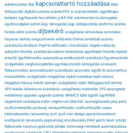
kapcsolattartó hozzáadása
adminisztrátor fiók
több
felhasználó
digitális számla
számla PDF
e-számla letöltés
ügyfélkapu
belépés
ügyfélportál hozzáférés
jztkft fiók
adminisztrációs támogatás
ügyfélszolgálat
admin jegy
támogatási jegy
előlegszámla
proforma számla
díjbekérő
fizetés előtti számla
szolgáltatás lemondása
lemondási
folyamat
tárhely megszüntetés
előfizetés törlése
ismétlődő számla
számlázási rendszer
PayPal előfizetés
címváltozás
cégnévváltozás
adószám frissítés
számlázási adatok módosítása
ügyféladat frissítés
lejárati
értesítő
ügyfélértesítés
automatikus emlékeztető
számlázási figyelmeztetés
szolgáltatás meghosszabbítás
ügyfélazonosító
támogatási azonosító
fiókazonosítás
azonosítószám
számlázási azonosító
ügyfél ID
automatikus
hosszabbítás
szolgáltatás megújítása
lejárat kezelése
lejárt státusz
megújítás hiánya
inaktív domain
szolgáltatás lejárt
felfüggesztett tárhely
VPS leállás
időarányos számlázás
szolgáltatás módosítás
VPS downgrade
webtárhely upgrade
upgrade számla
WHMCS több ügyfél
ügyfélfiók
cégenként
számlázás külön cégnévvel
több fiók
csomagkezelés
pkg
ports
szoftvertelepítés
portsnap
rendszerfrissítés
szoftverfrissítés
opera
hálózatkezelés
networking
ipv4
ipv6
vlan
bridge
operációsrendszer
konfiguráció
bevezetés
jogosultság
jelszókezelés
PAM
patch
bash
szkript
fájlkezelés
hasznos gyakorlati példák
biztonsági mentések automatizálása
monitorozási stratégiák
CPU
teljesítménymetrikák
memóriakezelés
hálózati