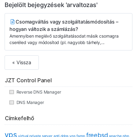
Bejelölt bejegyzések 'arvaltozas'
Csomagváltás vagy szolgáltatásmódosítás –
hogyan változik a számlázás?
Amennyiben meglévő szolgáltatásodat másik csomagra
cseréled vagy módosítod (pl. nagyobb tárhely,...
« Vissza
JZT Control Panel
Reverse DNS Manager
DNS Manager
Címkefelhő
vps
freebsd
virtual private server
anti ddos vps
famp
apache
php