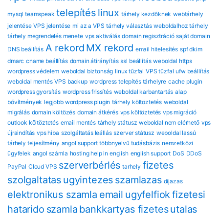
telepítés
linux
mysql
teamspeak
tárhely kezdőknek
webtárhely
jelentése
VPS jelentése
mi az a VPS
tárhely választás
weboldalhoz tárhely
tárhely megrendelés menete
vps aktiválás
domain regisztráció
saját domain
A rekord
MX rekord
DNS beállítás
email hitelesítés
spf dkim
dmarc
cname beállítás
domain átirányítás
ssl beállítás
weboldal https
wordpress védelem
weboldal biztonság
linux tűzfal
VPS tűzfal
ufw beállítás
weboldal mentés
VPS backup
wordpress telepítés tárhelyre
cache plugin
wordpress gyorsítás
wordpress frissítés
weboldal karbantartás
alap
bővítmények
legjobb wordpress plugin
tárhely költöztetés
weboldal
migrálás
domain költözés
domain átkérés
vps költöztetés
vps migráció
outlook költöztetés
email mentés
tárhely státusz
weboldal nem elérhető
vps
újraindítás
vps hiba
szolgáltatás leállás
szerver státusz
weboldal lassú
tárhely teljesítmény
angol support
többnyelvű tudásbázis
nemzetközi
ügyfelek
angol számla
hosting help in english
english support
DoS
DDoS
szerverbérlés
fizetes
PayPal
Cloud VPS
tarhely
szolgaltatas
ugyintezes
szamlazas
dijazas
elektronikus szamla
email
ugyfelfiok
fizetesi
hatarido
szamla
bankkartyas fizetes
utalas