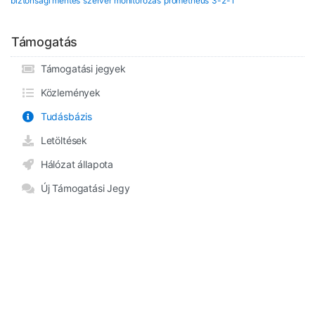
biztonsági mentés
szerver monitorozás
prometheus
3-2-1
Támogatás
Támogatási jegyek
Közlemények
Tudásbázis
Letöltések
Hálózat állapota
Új Támogatási Jegy