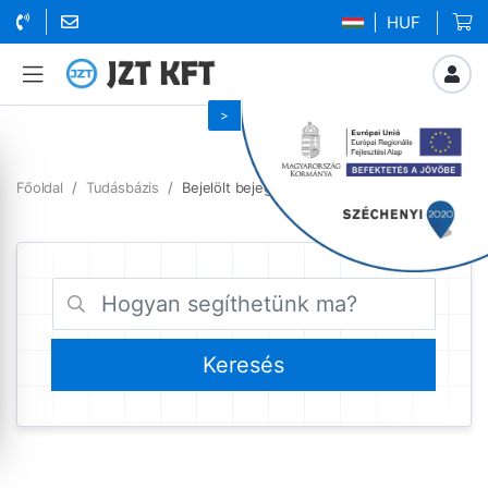
| HUF
Főoldal
Tudásbázis
Bejelölt bejegyzések arvaltozas