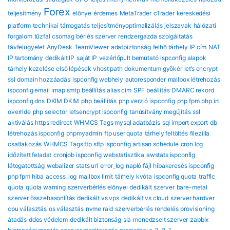
Forex
teljesítmény
előnye
érdemes
MetaTrader
cTrader
kereskedési
platform
technikai támogatás
teljesítményoptimalizálás
jelszavak
hálózati
forgalom
tűzfal
csomag
bérlés
szerver
rendzergazda szolgáltatás
távfelügyelet
AnyDesk
TeamViewer
adatbiztonság
felhő tárhely
IP cím
NAT
IP tartomány
dedikált IP
saját IP
vezérlőpult bemutató
ispconfig alapok
tárhely kezelése
első lépések
vhost path
dokumentum gyökér
let’s encrypt
ssl
domain hozzáadás
ispconfig webhely
autoresponder
mailbox létrehozás
ispconfig email
imap smtp beállítás
alias cím
SPF beállítás
DMARC rekord
ispconfig dns
DKIM DKIM
php beállítás
php verzió ispconfig
php fpm
php.ini
override
php selector
letsencrypt ispconfig
tanúsítvány megújítás
ssl
aktiválás
https redirect
WHMCS Tags mysql adatbázis
sql import export
db
létrehozás ispconfig
phpmyadmin
ftp user quota
tárhely feltöltés
filezilla
csatlakozás
WHMCS Tags ftp sftp ispconfig
artisan schedule
cron log
időzített feladat
cronjob ispconfig
webstatisztika
awstats ispconfig
látogatottság
webalizer
stats url
error_log
napló fájl
hibakeresés ispconfig
php fpm hiba
access_log
mailbox limit
tárhely kvóta
ispconfig quota
traffic
quota
quota warning
szerverbérlés előnyei
dedikált szerver
bare-metal
szerver összehasonlítás
dedikált vs vps
dedikált vs cloud
szerver hardver
cpu választás
os választás
nvme raid
szerverbérlés rendelés
provisioning
átadás
ddos védelem
dedikált biztonság
sla
menedzselt szerver
zabbix