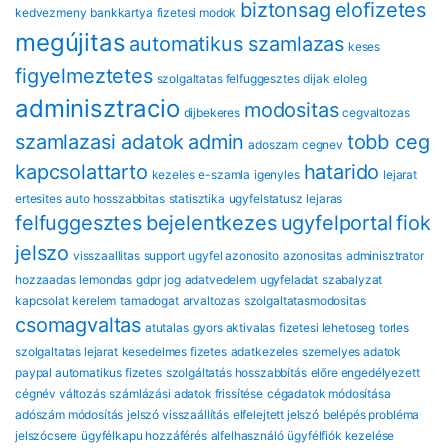
biztonsag
eloﬁzetes
kedvezmeny
bankkartya
fizetesi modok
megújitas
automatikus szamlazas
keses
figyelmeztetes
szolgaltatas felfuggesztes
dijak
eloleg
adminisztracio
modositas
dijbekeres
cegvaltozas
szamlazasi adatok
admin
tobb ceg
adoszam
cegnev
kapcsolattarto
hatarido
kezeles
e-szamla
igenyles
lejarat
ertesites
auto hosszabbitas
statisztika
ugyfelstatusz
lejaras
felfuggesztes
bejelentkezes
ugyfelportal
fiok
jelszo
visszaallitas
support
ugyfel azonosito
azonositas
adminisztrator
hozzaadas
lemondas
gdpr
jog
adatvedelem
ugyfeladat
szabalyzat
kapcsolat
kerelem
tamadogat
arvaltozas
szolgaltatasmodositas
csomagvaltas
atutalas
gyors aktivalas
fizetesi lehetoseg
torles
szolgaltatas lejarat
kesedelmes fizetes
adatkezeles
szemelyes adatok
paypal automatikus fizetes
szolgáltatás hosszabbítás
előre engedélyezett
cégnév változás
számlázási adatok frissítése
cégadatok módosítása
adószám módosítás
jelszó visszaállítás
elfelejtett jelszó
belépés probléma
jelszócsere
ügyfélkapu hozzáférés
alfelhasználó
ügyfélfiók kezelése