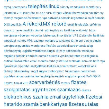
telepítés
linux
mysql
teamspeak
tárhely kezdőknek
webtárhely
jelentése
VPS jelentése
mi az a VPS
tárhely választás
weboldalhoz tárhely
tárhely megrendelés menete
vps aktiválás
domain regisztráció
saját domain
A rekord
MX rekord
DNS beállítás
email hitelesítés
spf dkim
dmarc
cname beállítás
domain átirányítás
ssl beállítás
weboldal https
wordpress védelem
weboldal biztonság
linux tűzfal
VPS tűzfal
ufw beállítás
weboldal mentés
VPS backup
wordpress telepítés tárhelyre
cache plugin
wordpress gyorsítás
wordpress frissítés
weboldal karbantartás
alap
bővítmények
legjobb wordpress plugin
tárhely költöztetés
weboldal
migrálás
domain költözés
domain átkérés
vps költöztetés
vps migráció
outlook költöztetés
email mentés
tárhely státusz
weboldal nem elérhető
vps
újraindítás
vps hiba
szolgáltatás leállás
szerver státusz
weboldal lassú
tárhely teljesítmény
angol support
többnyelvű tudásbázis
nemzetközi
ügyfelek
angol számla
hosting help in english
english support
DoS
DDoS
szerverbérlés
fizetes
PayPal
Cloud VPS
tarhely
szolgaltatas
ugyintezes
szamlazas
dijazas
elektronikus szamla
email
ugyfelfiok
fizetesi
hatarido
szamla
bankkartyas fizetes
utalas