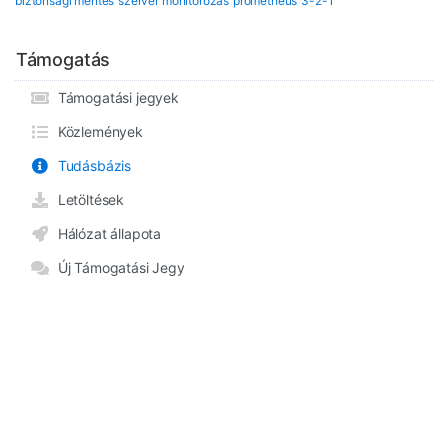
biztonsági mentés
szerver monitorozás
prometheus
3-2-1
Támogatás
Támogatási jegyek
Közlemények
Tudásbázis
Letöltések
Hálózat állapota
Új Támogatási Jegy