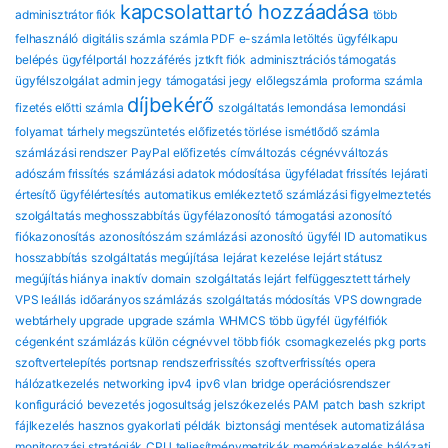
kapcsolattartó hozzáadása
adminisztrátor fiók
több
felhasználó
digitális számla
számla PDF
e-számla letöltés
ügyfélkapu
belépés
ügyfélportál hozzáférés
jztkft fiók
adminisztrációs támogatás
ügyfélszolgálat
admin jegy
támogatási jegy
előlegszámla
proforma számla
díjbekérő
fizetés előtti számla
szolgáltatás lemondása
lemondási
folyamat
tárhely megszüntetés
előfizetés törlése
ismétlődő számla
számlázási rendszer
PayPal előfizetés
címváltozás
cégnévváltozás
adószám frissítés
számlázási adatok módosítása
ügyféladat frissítés
lejárati
értesítő
ügyfélértesítés
automatikus emlékeztető
számlázási figyelmeztetés
szolgáltatás meghosszabbítás
ügyfélazonosító
támogatási azonosító
fiókazonosítás
azonosítószám
számlázási azonosító
ügyfél ID
automatikus
hosszabbítás
szolgáltatás megújítása
lejárat kezelése
lejárt státusz
megújítás hiánya
inaktív domain
szolgáltatás lejárt
felfüggesztett tárhely
VPS leállás
időarányos számlázás
szolgáltatás módosítás
VPS downgrade
webtárhely upgrade
upgrade számla
WHMCS több ügyfél
ügyfélfiók
cégenként
számlázás külön cégnévvel
több fiók
csomagkezelés
pkg
ports
szoftvertelepítés
portsnap
rendszerfrissítés
szoftverfrissítés
opera
hálózatkezelés
networking
ipv4
ipv6
vlan
bridge
operációsrendszer
konfiguráció
bevezetés
jogosultság
jelszókezelés
PAM
patch
bash
szkript
fájlkezelés
hasznos gyakorlati példák
biztonsági mentések automatizálása
monitorozási stratégiák
CPU
teljesítménymetrikák
memóriakezelés
hálózati