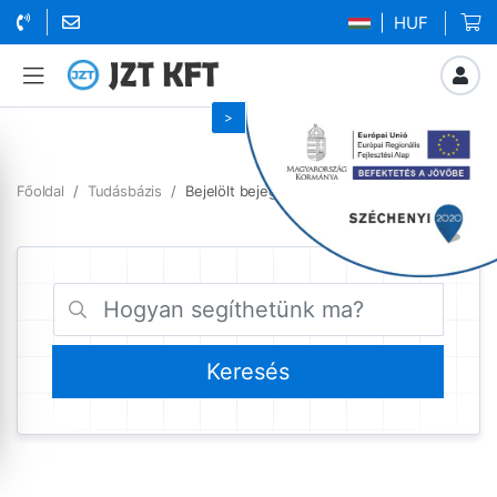
| HUF
Főoldal
Tudásbázis
Bejelölt bejegyzések ugyfel azonosito