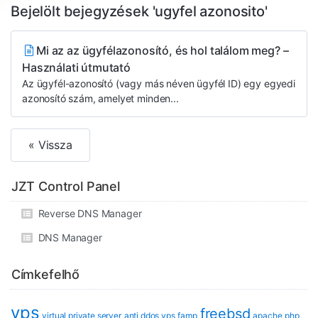
Bejelölt bejegyzések 'ugyfel azonosito'
Mi az az ügyfélazonosító, és hol találom meg? –
Használati útmutató
Az ügyfél-azonosító (vagy más néven ügyfél ID) egy egyedi
azonosító szám, amelyet minden...
« Vissza
JZT Control Panel
Reverse DNS Manager
DNS Manager
Címkefelhő
vps
freebsd
virtual private server
anti ddos vps
famp
apache
php