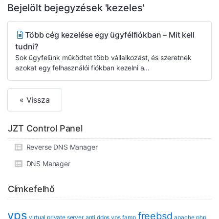
Bejelölt bejegyzések 'kezeles'
Több cég kezelése egy ügyfélfiókban – Mit kell
tudni?
Sok ügyfelünk működtet több vállalkozást, és szeretnék
azokat egy felhasználói fiókban kezelni a...
« Vissza
JZT Control Panel
Reverse DNS Manager
DNS Manager
Címkefelhő
vps
freebsd
virtual private server
anti ddos vps
famp
apache
php