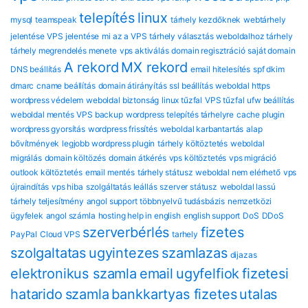
telepítés
linux
mysql
teamspeak
tárhely kezdőknek
webtárhely
jelentése
VPS jelentése
mi az a VPS
tárhely választás
weboldalhoz tárhely
tárhely megrendelés menete
vps aktiválás
domain regisztráció
saját domain
A rekord
MX rekord
DNS beállítás
email hitelesítés
spf dkim
dmarc
cname beállítás
domain átirányítás
ssl beállítás
weboldal https
wordpress védelem
weboldal biztonság
linux tűzfal
VPS tűzfal
ufw beállítás
weboldal mentés
VPS backup
wordpress telepítés tárhelyre
cache plugin
wordpress gyorsítás
wordpress frissítés
weboldal karbantartás
alap
bővítmények
legjobb wordpress plugin
tárhely költöztetés
weboldal
migrálás
domain költözés
domain átkérés
vps költöztetés
vps migráció
outlook költöztetés
email mentés
tárhely státusz
weboldal nem elérhető
vps
újraindítás
vps hiba
szolgáltatás leállás
szerver státusz
weboldal lassú
tárhely teljesítmény
angol support
többnyelvű tudásbázis
nemzetközi
ügyfelek
angol számla
hosting help in english
english support
DoS
DDoS
szerverbérlés
fizetes
PayPal
Cloud VPS
tarhely
szolgaltatas
ugyintezes
szamlazas
dijazas
elektronikus szamla
email
ugyfelfiok
fizetesi
hatarido
szamla
bankkartyas fizetes
utalas