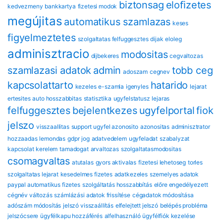
biztonsag
eloﬁzetes
kedvezmeny
bankkartya
fizetesi modok
megújitas
automatikus szamlazas
keses
figyelmeztetes
szolgaltatas felfuggesztes
dijak
eloleg
adminisztracio
modositas
dijbekeres
cegvaltozas
szamlazasi adatok
admin
tobb ceg
adoszam
cegnev
kapcsolattarto
hatarido
kezeles
e-szamla
igenyles
lejarat
ertesites
auto hosszabbitas
statisztika
ugyfelstatusz
lejaras
felfuggesztes
bejelentkezes
ugyfelportal
fiok
jelszo
visszaallitas
support
ugyfel azonosito
azonositas
adminisztrator
hozzaadas
lemondas
gdpr
jog
adatvedelem
ugyfeladat
szabalyzat
kapcsolat
kerelem
tamadogat
arvaltozas
szolgaltatasmodositas
csomagvaltas
atutalas
gyors aktivalas
fizetesi lehetoseg
torles
szolgaltatas lejarat
kesedelmes fizetes
adatkezeles
szemelyes adatok
paypal automatikus fizetes
szolgáltatás hosszabbítás
előre engedélyezett
cégnév változás
számlázási adatok frissítése
cégadatok módosítása
adószám módosítás
jelszó visszaállítás
elfelejtett jelszó
belépés probléma
jelszócsere
ügyfélkapu hozzáférés
alfelhasználó
ügyfélfiók kezelése