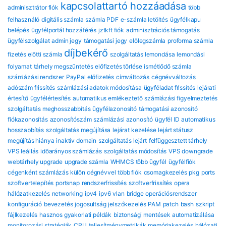
kapcsolattartó hozzáadása
adminisztrátor fiók
több
felhasználó
digitális számla
számla PDF
e-számla letöltés
ügyfélkapu
belépés
ügyfélportál hozzáférés
jztkft fiók
adminisztrációs támogatás
ügyfélszolgálat
admin jegy
támogatási jegy
előlegszámla
proforma számla
díjbekérő
fizetés előtti számla
szolgáltatás lemondása
lemondási
folyamat
tárhely megszüntetés
előfizetés törlése
ismétlődő számla
számlázási rendszer
PayPal előfizetés
címváltozás
cégnévváltozás
adószám frissítés
számlázási adatok módosítása
ügyféladat frissítés
lejárati
értesítő
ügyfélértesítés
automatikus emlékeztető
számlázási figyelmeztetés
szolgáltatás meghosszabbítás
ügyfélazonosító
támogatási azonosító
fiókazonosítás
azonosítószám
számlázási azonosító
ügyfél ID
automatikus
hosszabbítás
szolgáltatás megújítása
lejárat kezelése
lejárt státusz
megújítás hiánya
inaktív domain
szolgáltatás lejárt
felfüggesztett tárhely
VPS leállás
időarányos számlázás
szolgáltatás módosítás
VPS downgrade
webtárhely upgrade
upgrade számla
WHMCS több ügyfél
ügyfélfiók
cégenként
számlázás külön cégnévvel
több fiók
csomagkezelés
pkg
ports
szoftvertelepítés
portsnap
rendszerfrissítés
szoftverfrissítés
opera
hálózatkezelés
networking
ipv4
ipv6
vlan
bridge
operációsrendszer
konfiguráció
bevezetés
jogosultság
jelszókezelés
PAM
patch
bash
szkript
fájlkezelés
hasznos gyakorlati példák
biztonsági mentések automatizálása
monitorozási stratégiák
CPU
teljesítménymetrikák
memóriakezelés
hálózati