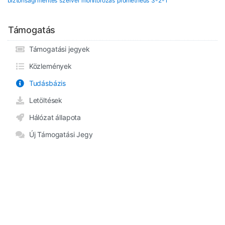
biztonsági mentés
szerver monitorozás
prometheus
3-2-1
Támogatás
Támogatási jegyek
Közlemények
Tudásbázis
Letöltések
Hálózat állapota
Új Támogatási Jegy