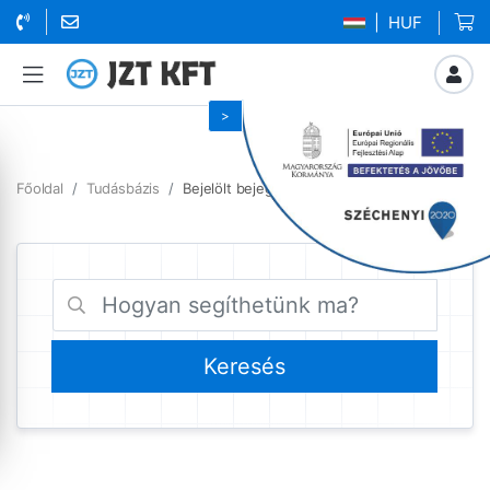
| HUF
Főoldal
Tudásbázis
Bejelölt bejegyzések kezeles