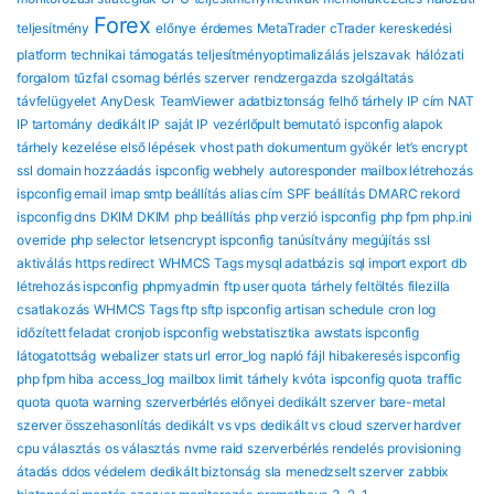
Forex
teljesítmény
előnye
érdemes
MetaTrader
cTrader
kereskedési
platform
technikai támogatás
teljesítményoptimalizálás
jelszavak
hálózati
forgalom
tűzfal
csomag
bérlés
szerver
rendzergazda szolgáltatás
távfelügyelet
AnyDesk
TeamViewer
adatbiztonság
felhő tárhely
IP cím
NAT
IP tartomány
dedikált IP
saját IP
vezérlőpult bemutató
ispconfig alapok
tárhely kezelése
első lépések
vhost path
dokumentum gyökér
let’s encrypt
ssl
domain hozzáadás
ispconfig webhely
autoresponder
mailbox létrehozás
ispconfig email
imap smtp beállítás
alias cím
SPF beállítás
DMARC rekord
ispconfig dns
DKIM DKIM
php beállítás
php verzió ispconfig
php fpm
php.ini
override
php selector
letsencrypt ispconfig
tanúsítvány megújítás
ssl
aktiválás
https redirect
WHMCS Tags mysql adatbázis
sql import export
db
létrehozás ispconfig
phpmyadmin
ftp user quota
tárhely feltöltés
filezilla
csatlakozás
WHMCS Tags ftp sftp ispconfig
artisan schedule
cron log
időzített feladat
cronjob ispconfig
webstatisztika
awstats ispconfig
látogatottság
webalizer
stats url
error_log
napló fájl
hibakeresés ispconfig
php fpm hiba
access_log
mailbox limit
tárhely kvóta
ispconfig quota
traffic
quota
quota warning
szerverbérlés előnyei
dedikált szerver
bare-metal
szerver összehasonlítás
dedikált vs vps
dedikált vs cloud
szerver hardver
cpu választás
os választás
nvme raid
szerverbérlés rendelés
provisioning
átadás
ddos védelem
dedikált biztonság
sla
menedzselt szerver
zabbix