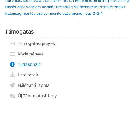
cpu választás
os választás
nvme raid
szerverbérlés rendelés
provisioning
átadás
ddos védelem
dedikált biztonság
sla
menedzselt szerver
zabbix
biztonsági mentés
szerver monitorozás
prometheus
3-2-1
Támogatás
Támogatási jegyek
Közlemények
Tudásbázis
Letöltések
Hálózat állapota
Új Támogatási Jegy