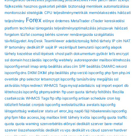
fájlkezelés
hasznos gyakorlati példák
biztonsági mentések automatizálása
monitorozási stratégiák
CPU
teljesítménymetrikák
memóriakezelés
hálózati
Forex
teljesítmény
előnye
érdemes
MetaTrader
cTrader
kereskedési
platform
technikai támogatás
teljesítményoptimalizálás
jelszavak
hálózati
forgalom
tűzfal
csomag
bérlés
szerver
rendzergazda szolgáltatás
távfelügyelet
AnyDesk
TeamViewer
adatbiztonság
felhő tárhely
IP cím
NAT
IP tartomány
dedikált IP
saját IP
vezérlőpult bemutató
ispconfig alapok
tárhely kezelése
első lépések
vhost path
dokumentum gyökér
let’s encrypt
ssl
domain hozzáadás
ispconfig webhely
autoresponder
mailbox létrehozás
ispconfig email
imap smtp beállítás
alias cím
SPF beállítás
DMARC rekord
ispconfig dns
DKIM DKIM
php beállítás
php verzió ispconfig
php fpm
php.ini
override
php selector
letsencrypt ispconfig
tanúsítvány megújítás
ssl
aktiválás
https redirect
WHMCS Tags mysql adatbázis
sql import export
db
létrehozás ispconfig
phpmyadmin
ftp user quota
tárhely feltöltés
filezilla
csatlakozás
WHMCS Tags ftp sftp ispconfig
artisan schedule
cron log
időzített feladat
cronjob ispconfig
webstatisztika
awstats ispconfig
látogatottság
webalizer
stats url
error_log
napló fájl
hibakeresés ispconfig
php fpm hiba
access_log
mailbox limit
tárhely kvóta
ispconfig quota
traffic
quota
quota warning
szerverbérlés előnyei
dedikált szerver
bare-metal
szerver összehasonlítás
dedikált vs vps
dedikált vs cloud
szerver hardver