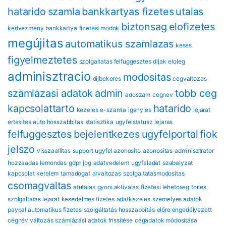
hatarido
szamla
bankkartyas fizetes
utalas
biztonsag
eloﬁzetes
kedvezmeny
bankkartya
fizetesi modok
megújitas
automatikus szamlazas
keses
figyelmeztetes
szolgaltatas felfuggesztes
dijak
eloleg
adminisztracio
modositas
dijbekeres
cegvaltozas
szamlazasi adatok
admin
tobb ceg
adoszam
cegnev
kapcsolattarto
hatarido
kezeles
e-szamla
igenyles
lejarat
ertesites
auto hosszabbitas
statisztika
ugyfelstatusz
lejaras
felfuggesztes
bejelentkezes
ugyfelportal
fiok
jelszo
visszaallitas
support
ugyfel azonosito
azonositas
adminisztrator
hozzaadas
lemondas
gdpr
jog
adatvedelem
ugyfeladat
szabalyzat
kapcsolat
kerelem
tamadogat
arvaltozas
szolgaltatasmodositas
csomagvaltas
atutalas
gyors aktivalas
fizetesi lehetoseg
torles
szolgaltatas lejarat
kesedelmes fizetes
adatkezeles
szemelyes adatok
paypal automatikus fizetes
szolgáltatás hosszabbítás
előre engedélyezett
cégnév változás
számlázási adatok frissítése
cégadatok módosítása