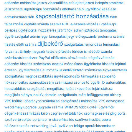
adószám módosítás
jelszó visszaállítás
elfelejtett jelszó
belépés probléma
jelszócsere
ügyfélkapu hozzáférés
alfelhasználó
ügyfélfiók kezelése
kapcsolattartó hozzáadása
adminisztrátor fiók
több
felhasználó
digitális számla
számla PDF
e-számla letöltés
ügyfélkapu
belépés
ügyfélportál hozzáférés
jztkft fiók
adminisztrációs támogatás
ügyfélszolgálat
admin jegy
támogatási jegy
előlegszámla
proforma számla
díjbekérő
fizetés előtti számla
szolgáltatás lemondása
lemondási
folyamat
tárhely megszüntetés
előfizetés törlése
ismétlődő számla
számlázási rendszer
PayPal előfizetés
címváltozás
cégnévváltozás
adószám frissítés
számlázási adatok módosítása
ügyféladat frissítés
lejárati
értesítő
ügyfélértesítés
automatikus emlékeztető
számlázási figyelmeztetés
szolgáltatás meghosszabbítás
ügyfélazonosító
támogatási azonosító
fiókazonosítás
azonosítószám
számlázási azonosító
ügyfél ID
automatikus
hosszabbítás
szolgáltatás megújítása
lejárat kezelése
lejárt státusz
megújítás hiánya
inaktív domain
szolgáltatás lejárt
felfüggesztett tárhely
VPS leállás
időarányos számlázás
szolgáltatás módosítás
VPS downgrade
webtárhely upgrade
upgrade számla
WHMCS több ügyfél
ügyfélfiók
cégenként
számlázás külön cégnévvel
több fiók
csomagkezelés
pkg
ports
szoftvertelepítés
portsnap
rendszerfrissítés
szoftverfrissítés
opera
hálózatkezelés
networking
ipv4
ipv6
vlan
bridge
operációsrendszer
konfiguráció
bevezetés
jogosultság
jelszókezelés
PAM
patch
bash
szkript