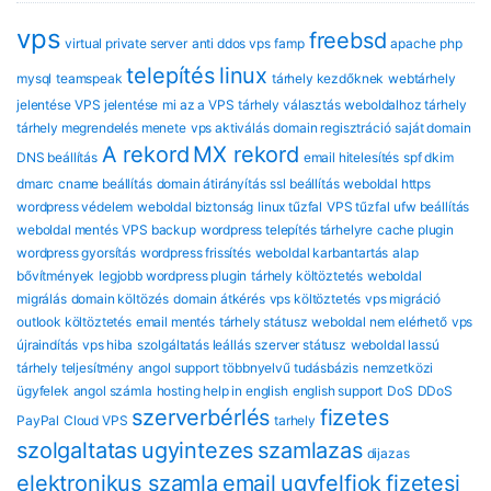
vps
freebsd
virtual private server
anti ddos vps
famp
apache
php
telepítés
linux
mysql
teamspeak
tárhely kezdőknek
webtárhely
jelentése
VPS jelentése
mi az a VPS
tárhely választás
weboldalhoz tárhely
tárhely megrendelés menete
vps aktiválás
domain regisztráció
saját domain
A rekord
MX rekord
DNS beállítás
email hitelesítés
spf dkim
dmarc
cname beállítás
domain átirányítás
ssl beállítás
weboldal https
wordpress védelem
weboldal biztonság
linux tűzfal
VPS tűzfal
ufw beállítás
weboldal mentés
VPS backup
wordpress telepítés tárhelyre
cache plugin
wordpress gyorsítás
wordpress frissítés
weboldal karbantartás
alap
bővítmények
legjobb wordpress plugin
tárhely költöztetés
weboldal
migrálás
domain költözés
domain átkérés
vps költöztetés
vps migráció
outlook költöztetés
email mentés
tárhely státusz
weboldal nem elérhető
vps
újraindítás
vps hiba
szolgáltatás leállás
szerver státusz
weboldal lassú
tárhely teljesítmény
angol support
többnyelvű tudásbázis
nemzetközi
ügyfelek
angol számla
hosting help in english
english support
DoS
DDoS
szerverbérlés
fizetes
PayPal
Cloud VPS
tarhely
szolgaltatas
ugyintezes
szamlazas
dijazas
elektronikus szamla
email
ugyfelfiok
fizetesi