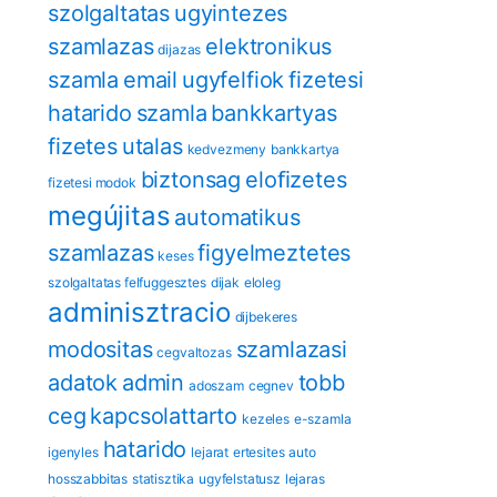
szolgaltatas
ugyintezes
szamlazas
elektronikus
dijazas
szamla
email
ugyfelfiok
fizetesi
hatarido
szamla
bankkartyas
fizetes
utalas
kedvezmeny
bankkartya
biztonsag
eloﬁzetes
fizetesi modok
megújitas
automatikus
szamlazas
figyelmeztetes
keses
szolgaltatas felfuggesztes
dijak
eloleg
adminisztracio
dijbekeres
modositas
szamlazasi
cegvaltozas
adatok
admin
tobb
adoszam
cegnev
ceg
kapcsolattarto
kezeles
e-szamla
hatarido
igenyles
lejarat
ertesites
auto
hosszabbitas
statisztika
ugyfelstatusz
lejaras