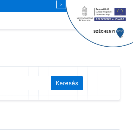
Magyar
| HUF