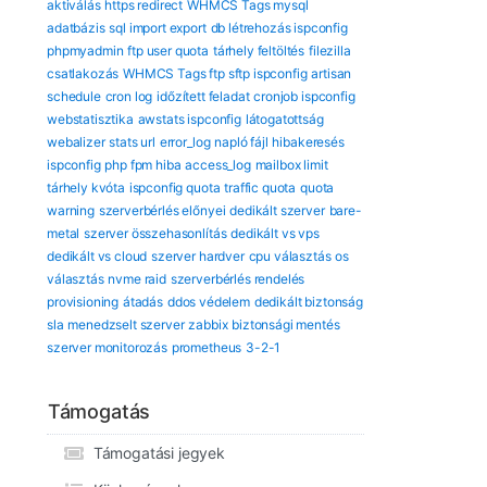
aktiválás
https redirect
WHMCS Tags mysql
adatbázis
sql import export
db létrehozás ispconfig
phpmyadmin
ftp user quota
tárhely feltöltés
filezilla
csatlakozás
WHMCS Tags ftp sftp ispconfig
artisan
schedule
cron log
időzített feladat
cronjob ispconfig
webstatisztika
awstats ispconfig
látogatottság
webalizer
stats url
error_log
napló fájl
hibakeresés
ispconfig
php fpm hiba
access_log
mailbox limit
tárhely kvóta
ispconfig quota
traffic quota
quota
warning
szerverbérlés előnyei
dedikált szerver
bare-
metal
szerver összehasonlítás
dedikált vs vps
dedikált vs cloud
szerver hardver
cpu választás
os
választás
nvme raid
szerverbérlés rendelés
provisioning
átadás
ddos védelem
dedikált biztonság
sla
menedzselt szerver
zabbix
biztonsági mentés
szerver monitorozás
prometheus
3-2-1
Támogatás
Támogatási jegyek