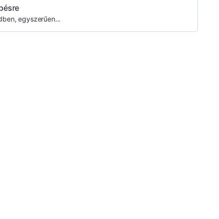
pésre
edben, egyszerűen...