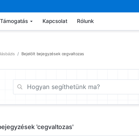
Támogatás
Kapcsolat
Rólunk
dásbázis
Bejelölt bejegyzések cegvaltozas
 bejegyzések 'cegvaltozas'