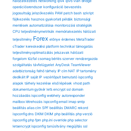
hálózatkezelés
networking
ipv4
ipv6
vlan
bridge
operációsrendszer
konfiguráció
bevezetés
jogosultság
jelszókezelés
PAM
patch
bash
szkript
fájlkezelés
hasznos gyakorlati példák
biztonsági
mentések automatizálása
monitorozási stratégiák
CPU
teljesítménymetrikák
memóriakezelés
hálózati
Forex
teljesítmény
előnye
érdemes
MetaTrader
cTrader
kereskedési platform
technikai támogatás
teljesítményoptimalizálás
jelszavak
hálózati
forgalom
tűzfal
csomag
bérlés
szerver
rendzergazda
szolgáltatás
távfelügyelet
AnyDesk
TeamViewer
adatbiztonság
felhő tárhely
IP cím
NAT
IP tartomány
dedikált IP
saját IP
vezérlőpult bemutató
ispconfig
alapok
tárhely kezelése
első lépések
vhost path
dokumentum gyökér
let’s encrypt ssl
domain
hozzáadás
ispconfig webhely
autoresponder
mailbox létrehozás
ispconfig email
imap smtp
beállítás
alias cím
SPF beállítás
DMARC rekord
ispconfig dns
DKIM DKIM
php beállítás
php verzió
ispconfig
php fpm
php.ini override
php selector
letsencrypt ispconfig
tanúsítvány megújítás
ssl