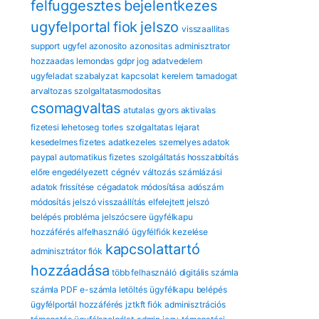
felfuggesztes
bejelentkezes
ugyfelportal
fiok
jelszo
visszaallitas
support
ugyfel azonosito
azonositas
adminisztrator
hozzaadas
lemondas
gdpr
jog
adatvedelem
ugyfeladat
szabalyzat
kapcsolat
kerelem
tamadogat
arvaltozas
szolgaltatasmodositas
csomagvaltas
atutalas
gyors aktivalas
fizetesi lehetoseg
torles
szolgaltatas lejarat
kesedelmes fizetes
adatkezeles
szemelyes adatok
paypal automatikus fizetes
szolgáltatás hosszabbítás
előre engedélyezett
cégnév változás
számlázási
adatok frissítése
cégadatok módosítása
adószám
módosítás
jelszó visszaállítás
elfelejtett jelszó
belépés probléma
jelszócsere
ügyfélkapu
hozzáférés
alfelhasználó
ügyfélfiók kezelése
kapcsolattartó
adminisztrátor fiók
hozzáadása
több felhasználó
digitális számla
számla PDF
e-számla letöltés
ügyfélkapu
belépés
ügyfélportál hozzáférés
jztkft fiók
adminisztrációs