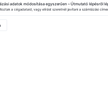
ázási adatok módosítása egyszerűen – Útmutató lépésről lé
oztak a cégadataid, vagy elírást szeretnél javítani a számlázási cím
a