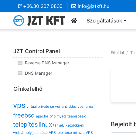
+36.30 207 0830
info@jztkft.hu
Szolgáltatások
JZT Control Panel
Főoldal
Tu
Reverse DNS Manager
DNS Manager
Címkefelhő
vps
virtual private server
anti ddos vps
famp
freebsd
apache
php mysql
teamspeak
Bejelölt
telepítés
linux
tárhely kezdőknek
webtárhely jelentése
VPS jelentése
mi az a VPS