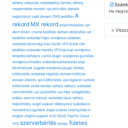
tárhely választás
weboldalhoz tárhely
tárhely
Száml
megrendelés menete
vps aktiválás
domain
Ha megvált
A
regisztráció
saját domain
DNS beállítás
rekord
MX rekord
email hitelesítés
spf
« Vissz
dkim dmarc
cname beállítás
domain átirányítás
ssl
beállítás
weboldal https
wordpress védelem
weboldal biztonság
linux tűzfal
VPS tűzfal
ufw
beállítás
weboldal mentés
VPS backup
wordpress
telepítés tárhelyre
cache plugin
wordpress gyorsítás
wordpress frissítés
weboldal karbantartás
alap
bővítmények
legjobb wordpress plugin
tárhely
költöztetés
weboldal migrálás
domain költözés
domain átkérés
vps költöztetés
vps migráció
outlook
költöztetés
email mentés
tárhely státusz
weboldal
nem elérhető
vps újraindítás
vps hiba
szolgáltatás
leállás
szerver státusz
weboldal lassú
tárhely
teljesítmény
angol support
többnyelvű tudásbázis
nemzetközi ügyfelek
angol számla
hosting help in
english
english support
DoS
DDoS
PayPal
Cloud
szerverbérlés
fizetes
VPS
tarhely