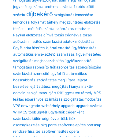
támogatás
ügyfélszolgálat
admin jegy
támogatási
jegy
előlegszámla
proforma számla
fizetés előtti
díjbekérő
számla
szolgáltatás lemondása
lemondási folyamat
tárhely megszüntetés
előfizetés
törlése
ismétlődő számla
számlázási rendszer
PayPal előfizetés
címváltozás
cégnévváltozás
adószám frissítés
számlázási adatok módosítása
ügyféladat frissítés
lejárati értesítő
ügyfélértesítés
automatikus emlékeztető
számlázási figyelmeztetés
szolgáltatás meghosszabbítás
ügyfélazonosító
támogatási azonosító
fiókazonosítás
azonosítószám
számlázási azonosító
ügyfél ID
automatikus
hosszabbítás
szolgáltatás megújítása
lejárat
kezelése
lejárt státusz
megújítás hiánya
inaktív
domain
szolgáltatás lejárt
felfüggesztett tárhely
VPS
leállás
időarányos számlázás
szolgáltatás módosítás
VPS downgrade
webtárhely upgrade
upgrade számla
WHMCS több ügyfél
ügyfélfiók cégenként
számlázás külön cégnévvel
több fiók
csomagkezelés
pkg
ports
szoftvertelepítés
portsnap
rendszerfrissítés
szoftverfrissítés
opera