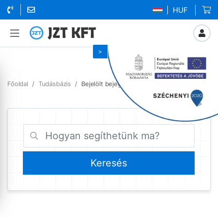
| HUF
Főoldal
Tudásbázis
Bejelölt bejegyzések hozzaadas