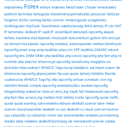
Forex
teljesítmény
előnye
érdemes
MetaTrader
cTrader
kereskedési
platform
technikai támogatás
teljesítményoptimalizálás
jelszavak
hálózati
forgalom
tűzfal
csomag
bérlés
szerver
rendzergazda szolgáltatás
távfelügyelet
AnyDesk
TeamViewer
adatbiztonság
felhő tárhely
IP cím
NAT
IP tartomány
dedikált IP
saját IP
vezérlőpult bemutató
ispconfig alapok
tárhely kezelése
első lépések
vhost path
dokumentum gyökér
let’s encrypt
ssl
domain hozzáadás
ispconfig webhely
autoresponder
mailbox létrehozás
ispconfig email
imap smtp beállítás
alias cím
SPF beállítás
DMARC rekord
ispconfig dns
DKIM DKIM
php beállítás
php verzió ispconfig
php fpm
php.ini
override
php selector
letsencrypt ispconfig
tanúsítvány megújítás
ssl
aktiválás
https redirect
WHMCS Tags mysql adatbázis
sql import export
db
létrehozás ispconfig
phpmyadmin
ftp user quota
tárhely feltöltés
filezilla
csatlakozás
WHMCS Tags ftp sftp ispconfig
artisan schedule
cron log
időzített feladat
cronjob ispconfig
webstatisztika
awstats ispconfig
látogatottság
webalizer
stats url
error_log
napló fájl
hibakeresés ispconfig
php fpm hiba
access_log
mailbox limit
tárhely kvóta
ispconfig quota
traffic
quota
quota warning
szerverbérlés előnyei
dedikált szerver
bare-metal
szerver összehasonlítás
dedikált vs vps
dedikált vs cloud
szerver hardver
cpu választás
os választás
nvme raid
szerverbérlés rendelés
provisioning
átadás
ddos védelem
dedikált biztonság
sla
menedzselt szerver
zabbix