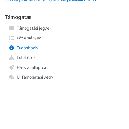
biztonsági mentés
szerver monitorozás
prometheus
3-2-1
Támogatás
Támogatási jegyek
Közlemények
Tudásbázis
Letöltések
Hálózat állapota
Új Támogatási Jegy