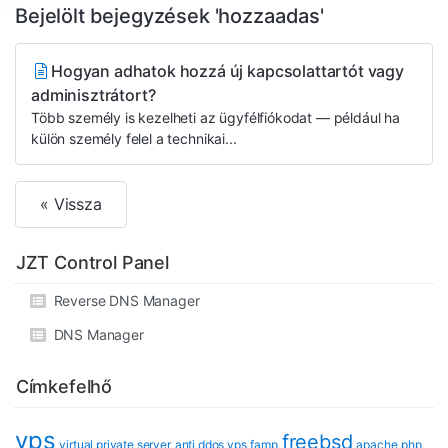
Bejelölt bejegyzések 'hozzaadas'
Hogyan adhatok hozzá új kapcsolattartót vagy
adminisztrátort?
Több személy is kezelheti az ügyfélfiókodat — például ha
külön személy felel a technikai...
« Vissza
JZT Control Panel
Reverse DNS Manager
DNS Manager
Címkefelhő
vps
freebsd
virtual private server
anti ddos vps
famp
apache
php