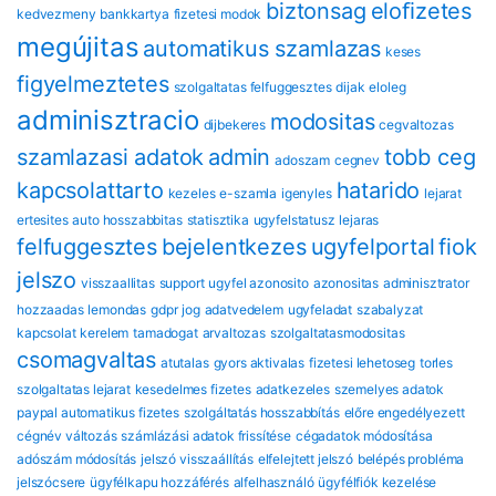
biztonsag
eloﬁzetes
kedvezmeny
bankkartya
fizetesi modok
megújitas
automatikus szamlazas
keses
figyelmeztetes
szolgaltatas felfuggesztes
dijak
eloleg
adminisztracio
modositas
dijbekeres
cegvaltozas
szamlazasi adatok
admin
tobb ceg
adoszam
cegnev
kapcsolattarto
hatarido
kezeles
e-szamla
igenyles
lejarat
ertesites
auto hosszabbitas
statisztika
ugyfelstatusz
lejaras
felfuggesztes
bejelentkezes
ugyfelportal
fiok
jelszo
visszaallitas
support
ugyfel azonosito
azonositas
adminisztrator
hozzaadas
lemondas
gdpr
jog
adatvedelem
ugyfeladat
szabalyzat
kapcsolat
kerelem
tamadogat
arvaltozas
szolgaltatasmodositas
csomagvaltas
atutalas
gyors aktivalas
fizetesi lehetoseg
torles
szolgaltatas lejarat
kesedelmes fizetes
adatkezeles
szemelyes adatok
paypal automatikus fizetes
szolgáltatás hosszabbítás
előre engedélyezett
cégnév változás
számlázási adatok frissítése
cégadatok módosítása
adószám módosítás
jelszó visszaállítás
elfelejtett jelszó
belépés probléma
jelszócsere
ügyfélkapu hozzáférés
alfelhasználó
ügyfélfiók kezelése