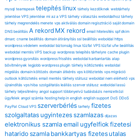
telepítés
linux
mysql
teamspeak
tárhely kezdőknek
webtárhely
jelentése
VPS jelentése
mi az a VPS
tárhely választás
weboldalhoz tárhely
tárhely megrendelés menete
vps aktiválás
domain regisztráció
saját domain
A rekord
MX rekord
DNS beállítás
email hitelesítés
spf dkim
dmarc
cname beállítás
domain átirányítás
ssl beállítás
weboldal https
wordpress védelem
weboldal biztonság
linux tűzfal
VPS tűzfal
ufw beállítás
weboldal mentés
VPS backup
wordpress telepítés tárhelyre
cache plugin
wordpress gyorsítás
wordpress frissítés
weboldal karbantartás
alap
bővítmények
legjobb wordpress plugin
tárhely költöztetés
weboldal
migrálás
domain költözés
domain átkérés
vps költöztetés
vps migráció
outlook költöztetés
email mentés
tárhely státusz
weboldal nem elérhető
vps
újraindítás
vps hiba
szolgáltatás leállás
szerver státusz
weboldal lassú
tárhely teljesítmény
angol support
többnyelvű tudásbázis
nemzetközi
ügyfelek
angol számla
hosting help in english
english support
DoS
DDoS
szerverbérlés
fizetes
PayPal
Cloud VPS
tarhely
szolgaltatas
ugyintezes
szamlazas
dijazas
elektronikus szamla
email
ugyfelfiok
fizetesi
hatarido
szamla
bankkartyas fizetes
utalas