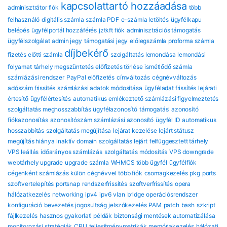
kapcsolattartó hozzáadása
adminisztrátor fiók
több
felhasználó
digitális számla
számla PDF
e-számla letöltés
ügyfélkapu
belépés
ügyfélportál hozzáférés
jztkft fiók
adminisztrációs támogatás
ügyfélszolgálat
admin jegy
támogatási jegy
előlegszámla
proforma számla
díjbekérő
fizetés előtti számla
szolgáltatás lemondása
lemondási
folyamat
tárhely megszüntetés
előfizetés törlése
ismétlődő számla
számlázási rendszer
PayPal előfizetés
címváltozás
cégnévváltozás
adószám frissítés
számlázási adatok módosítása
ügyféladat frissítés
lejárati
értesítő
ügyfélértesítés
automatikus emlékeztető
számlázási figyelmeztetés
szolgáltatás meghosszabbítás
ügyfélazonosító
támogatási azonosító
fiókazonosítás
azonosítószám
számlázási azonosító
ügyfél ID
automatikus
hosszabbítás
szolgáltatás megújítása
lejárat kezelése
lejárt státusz
megújítás hiánya
inaktív domain
szolgáltatás lejárt
felfüggesztett tárhely
VPS leállás
időarányos számlázás
szolgáltatás módosítás
VPS downgrade
webtárhely upgrade
upgrade számla
WHMCS több ügyfél
ügyfélfiók
cégenként
számlázás külön cégnévvel
több fiók
csomagkezelés
pkg
ports
szoftvertelepítés
portsnap
rendszerfrissítés
szoftverfrissítés
opera
hálózatkezelés
networking
ipv4
ipv6
vlan
bridge
operációsrendszer
konfiguráció
bevezetés
jogosultság
jelszókezelés
PAM
patch
bash
szkript
fájlkezelés
hasznos gyakorlati példák
biztonsági mentések automatizálása
monitorozási stratégiák
CPU
teljesítménymetrikák
memóriakezelés
hálózati