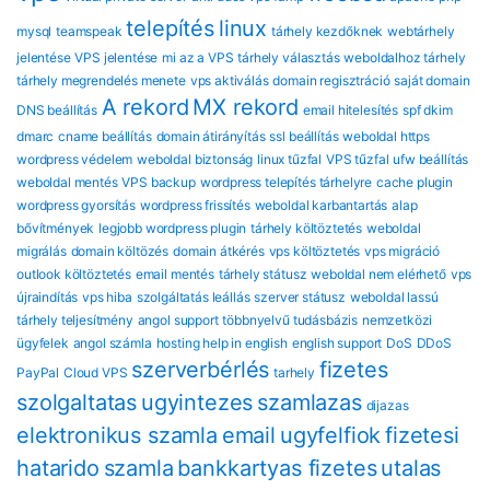
telepítés
linux
mysql
teamspeak
tárhely kezdőknek
webtárhely
jelentése
VPS jelentése
mi az a VPS
tárhely választás
weboldalhoz tárhely
tárhely megrendelés menete
vps aktiválás
domain regisztráció
saját domain
A rekord
MX rekord
DNS beállítás
email hitelesítés
spf dkim
dmarc
cname beállítás
domain átirányítás
ssl beállítás
weboldal https
wordpress védelem
weboldal biztonság
linux tűzfal
VPS tűzfal
ufw beállítás
weboldal mentés
VPS backup
wordpress telepítés tárhelyre
cache plugin
wordpress gyorsítás
wordpress frissítés
weboldal karbantartás
alap
bővítmények
legjobb wordpress plugin
tárhely költöztetés
weboldal
migrálás
domain költözés
domain átkérés
vps költöztetés
vps migráció
outlook költöztetés
email mentés
tárhely státusz
weboldal nem elérhető
vps
újraindítás
vps hiba
szolgáltatás leállás
szerver státusz
weboldal lassú
tárhely teljesítmény
angol support
többnyelvű tudásbázis
nemzetközi
ügyfelek
angol számla
hosting help in english
english support
DoS
DDoS
szerverbérlés
fizetes
PayPal
Cloud VPS
tarhely
szolgaltatas
ugyintezes
szamlazas
dijazas
elektronikus szamla
email
ugyfelfiok
fizetesi
hatarido
szamla
bankkartyas fizetes
utalas