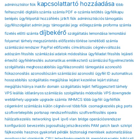
kapcsolattartó hozzáadása
adminisztrátor fiók
több
felhasználó
digitális számla
számla PDF
e-számla letöltés
ügyfélkapu
belépés
ügyfélportál hozzáférés
jztkft fiók
adminisztrációs támogatás
ügyfélszolgálat
admin jegy
támogatási jegy
előlegszámla
proforma számla
díjbekérő
fizetés előtti számla
szolgáltatás lemondása
lemondási
folyamat
tárhely megszüntetés
előfizetés törlése
ismétlődő számla
számlázási rendszer
PayPal előfizetés
címváltozás
cégnévváltozás
adószám frissítés
számlázási adatok módosítása
ügyféladat frissítés
lejárati
értesítő
ügyfélértesítés
automatikus emlékeztető
számlázási figyelmeztetés
szolgáltatás meghosszabbítás
ügyfélazonosító
támogatási azonosító
fiókazonosítás
azonosítószám
számlázási azonosító
ügyfél ID
automatikus
hosszabbítás
szolgáltatás megújítása
lejárat kezelése
lejárt státusz
megújítás hiánya
inaktív domain
szolgáltatás lejárt
felfüggesztett tárhely
VPS leállás
időarányos számlázás
szolgáltatás módosítás
VPS downgrade
webtárhely upgrade
upgrade számla
WHMCS több ügyfél
ügyfélfiók
cégenként
számlázás külön cégnévvel
több fiók
csomagkezelés
pkg
ports
szoftvertelepítés
portsnap
rendszerfrissítés
szoftverfrissítés
opera
hálózatkezelés
networking
ipv4
ipv6
vlan
bridge
operációsrendszer
konfiguráció
bevezetés
jogosultság
jelszókezelés
PAM
patch
bash
szkript
fájlkezelés
hasznos gyakorlati példák
biztonsági mentések automatizálása
monitorozási stratégiák
CPU
teljesítménymetrikák
memóriakezelés
hálózati