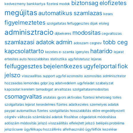
biztonsag
eloﬁzetes
kedvezmeny
bankkartya
fizetesi modok
megújitas
automatikus szamlazas
keses
figyelmeztetes
szolgaltatas felfuggesztes
dijak
eloleg
adminisztracio
modositas
dijbekeres
cegvaltozas
szamlazasi adatok
admin
tobb ceg
adoszam
cegnev
kapcsolattarto
hatarido
kezeles
e-szamla
igenyles
lejarat
ertesites
auto hosszabbitas
statisztika
ugyfelstatusz
lejaras
felfuggesztes
bejelentkezes
ugyfelportal
fiok
jelszo
visszaallitas
support
ugyfel azonosito
azonositas
adminisztrator
hozzaadas
lemondas
gdpr
jog
adatvedelem
ugyfeladat
szabalyzat
kapcsolat
kerelem
tamadogat
arvaltozas
szolgaltatasmodositas
csomagvaltas
atutalas
gyors aktivalas
fizetesi lehetoseg
torles
szolgaltatas lejarat
kesedelmes fizetes
adatkezeles
szemelyes adatok
paypal automatikus fizetes
szolgáltatás hosszabbítás
előre engedélyezett
cégnév változás
számlázási adatok frissítése
cégadatok módosítása
adószám módosítás
jelszó visszaállítás
elfelejtett jelszó
belépés probléma
jelszócsere
ügyfélkapu hozzáférés
alfelhasználó
ügyfélfiók kezelése