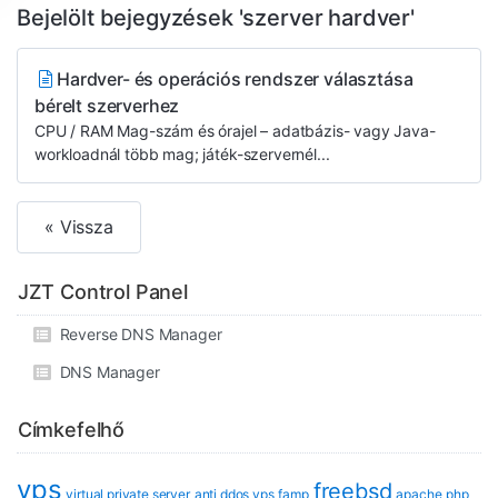
Bejelölt bejegyzések 'szerver hardver'
Hardver- és operációs rendszer választása
bérelt szerverhez
CPU / RAM Mag-szám és órajel – adatbázis- vagy Java-
workloadnál több mag; játék-szervernél...
« Vissza
JZT Control Panel
Reverse DNS Manager
DNS Manager
Címkefelhő
vps
freebsd
virtual private server
anti ddos vps
famp
apache
php