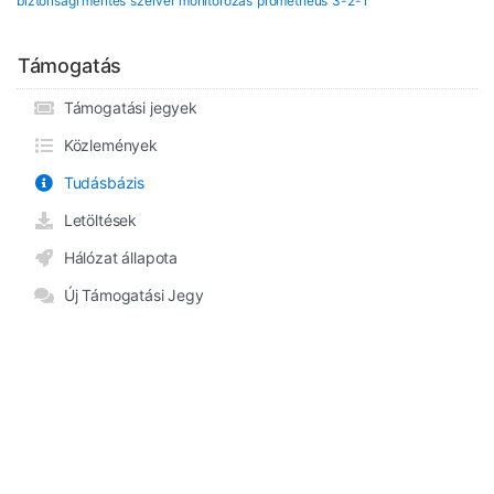
biztonsági mentés
szerver monitorozás
prometheus
3-2-1
Támogatás
Támogatási jegyek
Közlemények
Tudásbázis
Letöltések
Hálózat állapota
Új Támogatási Jegy