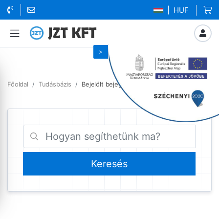
| HUF
Főoldal
Tudásbázis
Bejelölt bejegyzések szerver hardver