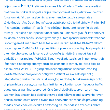
Forex
teljesítmény
előnye
érdemes
MetaTrader
cTrader
kereskedési
platform
technikai támogatás
teljesítményoptimalizálás
jelszavak
hálózati
forgalom
tűzfal
csomag
bérlés
szerver
rendzergazda szolgáltatás
távfelügyelet
AnyDesk
TeamViewer
adatbiztonság
felhő tárhely
IP cím
NAT
IP tartomány
dedikált IP
saját IP
vezérlőpult bemutató
ispconfig alapok
tárhely kezelése
első lépések
vhost path
dokumentum gyökér
let’s encrypt
ssl
domain hozzáadás
ispconfig webhely
autoresponder
mailbox létrehozás
ispconfig email
imap smtp beállítás
alias cím
SPF beállítás
DMARC rekord
ispconfig dns
DKIM DKIM
php beállítás
php verzió ispconfig
php fpm
php.ini
override
php selector
letsencrypt ispconfig
tanúsítvány megújítás
ssl
aktiválás
https redirect
WHMCS Tags mysql adatbázis
sql import export
db
létrehozás ispconfig
phpmyadmin
ftp user quota
tárhely feltöltés
filezilla
csatlakozás
WHMCS Tags ftp sftp ispconfig
artisan schedule
cron log
időzített feladat
cronjob ispconfig
webstatisztika
awstats ispconfig
látogatottság
webalizer
stats url
error_log
napló fájl
hibakeresés ispconfig
php fpm hiba
access_log
mailbox limit
tárhely kvóta
ispconfig quota
traffic
quota
quota warning
szerverbérlés előnyei
dedikált szerver
bare-metal
szerver összehasonlítás
dedikált vs vps
dedikált vs cloud
szerver hardver
cpu választás
os választás
nvme raid
szerverbérlés rendelés
provisioning
átadás
ddos védelem
dedikált biztonság
sla
menedzselt szerver
zabbix