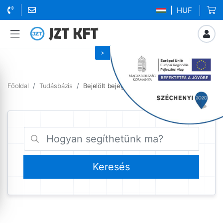
| HUF
Főoldal
Tudásbázis
Bejelölt bejegyzések error_log