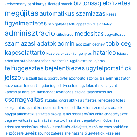
biztonsag
eloﬁzetes
kedvezmeny
bankkartya
fizetesi modok
megújitas
automatikus szamlazas
keses
figyelmeztetes
szolgaltatas felfuggesztes
dijak
eloleg
adminisztracio
modositas
dijbekeres
cegvaltozas
szamlazasi adatok
admin
tobb ceg
adoszam
cegnev
kapcsolattarto
hatarido
kezeles
e-szamla
igenyles
lejarat
ertesites
auto hosszabbitas
statisztika
ugyfelstatusz
lejaras
felfuggesztes
bejelentkezes
ugyfelportal
fiok
jelszo
visszaallitas
support
ugyfel azonosito
azonositas
adminisztrator
hozzaadas
lemondas
gdpr
jog
adatvedelem
ugyfeladat
szabalyzat
kapcsolat
kerelem
tamadogat
arvaltozas
szolgaltatasmodositas
csomagvaltas
atutalas
gyors aktivalas
fizetesi lehetoseg
torles
szolgaltatas lejarat
kesedelmes fizetes
adatkezeles
szemelyes adatok
paypal automatikus fizetes
szolgáltatás hosszabbítás
előre engedélyezett
cégnév változás
számlázási adatok frissítése
cégadatok módosítása
adószám módosítás
jelszó visszaállítás
elfelejtett jelszó
belépés probléma
jelszócsere
ügyfélkapu hozzáférés
alfelhasználó
ügyfélfiók kezelése