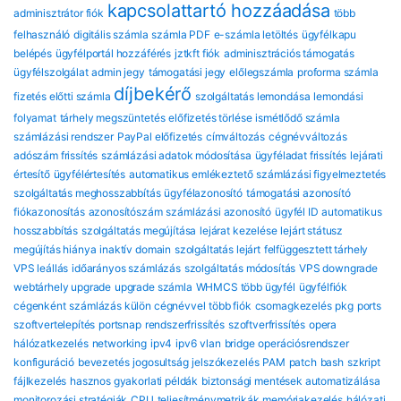
kapcsolattartó hozzáadása
adminisztrátor fiók
több
felhasználó
digitális számla
számla PDF
e-számla letöltés
ügyfélkapu
belépés
ügyfélportál hozzáférés
jztkft fiók
adminisztrációs támogatás
ügyfélszolgálat
admin jegy
támogatási jegy
előlegszámla
proforma számla
díjbekérő
fizetés előtti számla
szolgáltatás lemondása
lemondási
folyamat
tárhely megszüntetés
előfizetés törlése
ismétlődő számla
számlázási rendszer
PayPal előfizetés
címváltozás
cégnévváltozás
adószám frissítés
számlázási adatok módosítása
ügyféladat frissítés
lejárati
értesítő
ügyfélértesítés
automatikus emlékeztető
számlázási figyelmeztetés
szolgáltatás meghosszabbítás
ügyfélazonosító
támogatási azonosító
fiókazonosítás
azonosítószám
számlázási azonosító
ügyfél ID
automatikus
hosszabbítás
szolgáltatás megújítása
lejárat kezelése
lejárt státusz
megújítás hiánya
inaktív domain
szolgáltatás lejárt
felfüggesztett tárhely
VPS leállás
időarányos számlázás
szolgáltatás módosítás
VPS downgrade
webtárhely upgrade
upgrade számla
WHMCS több ügyfél
ügyfélfiók
cégenként
számlázás külön cégnévvel
több fiók
csomagkezelés
pkg
ports
szoftvertelepítés
portsnap
rendszerfrissítés
szoftverfrissítés
opera
hálózatkezelés
networking
ipv4
ipv6
vlan
bridge
operációsrendszer
konfiguráció
bevezetés
jogosultság
jelszókezelés
PAM
patch
bash
szkript
fájlkezelés
hasznos gyakorlati példák
biztonsági mentések automatizálása
monitorozási stratégiák
CPU
teljesítménymetrikák
memóriakezelés
hálózati