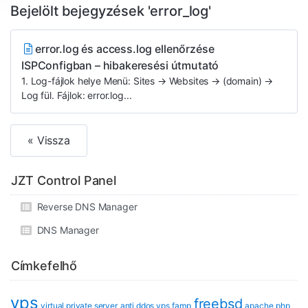
Bejelölt bejegyzések 'error_log'
error.log és access.log ellenőrzése
ISPConfigban – hibakeresési útmutató
1. Log-fájlok helye Menü: Sites → Websites → (domain) →
Log fül. Fájlok: error.log...
« Vissza
JZT Control Panel
Reverse DNS Manager
DNS Manager
Címkefelhő
vps
freebsd
virtual private server
anti ddos vps
famp
apache
php