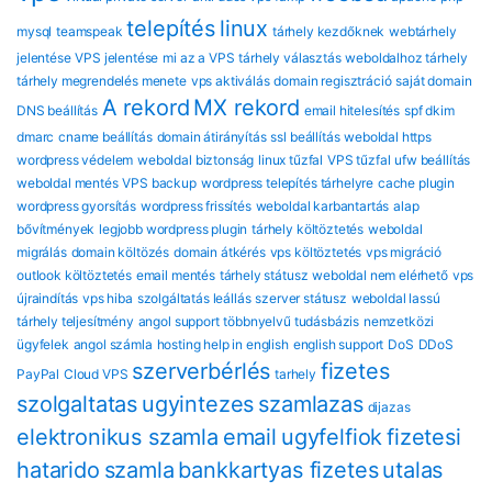
telepítés
linux
mysql
teamspeak
tárhely kezdőknek
webtárhely
jelentése
VPS jelentése
mi az a VPS
tárhely választás
weboldalhoz tárhely
tárhely megrendelés menete
vps aktiválás
domain regisztráció
saját domain
A rekord
MX rekord
DNS beállítás
email hitelesítés
spf dkim
dmarc
cname beállítás
domain átirányítás
ssl beállítás
weboldal https
wordpress védelem
weboldal biztonság
linux tűzfal
VPS tűzfal
ufw beállítás
weboldal mentés
VPS backup
wordpress telepítés tárhelyre
cache plugin
wordpress gyorsítás
wordpress frissítés
weboldal karbantartás
alap
bővítmények
legjobb wordpress plugin
tárhely költöztetés
weboldal
migrálás
domain költözés
domain átkérés
vps költöztetés
vps migráció
outlook költöztetés
email mentés
tárhely státusz
weboldal nem elérhető
vps
újraindítás
vps hiba
szolgáltatás leállás
szerver státusz
weboldal lassú
tárhely teljesítmény
angol support
többnyelvű tudásbázis
nemzetközi
ügyfelek
angol számla
hosting help in english
english support
DoS
DDoS
szerverbérlés
fizetes
PayPal
Cloud VPS
tarhely
szolgaltatas
ugyintezes
szamlazas
dijazas
elektronikus szamla
email
ugyfelfiok
fizetesi
hatarido
szamla
bankkartyas fizetes
utalas