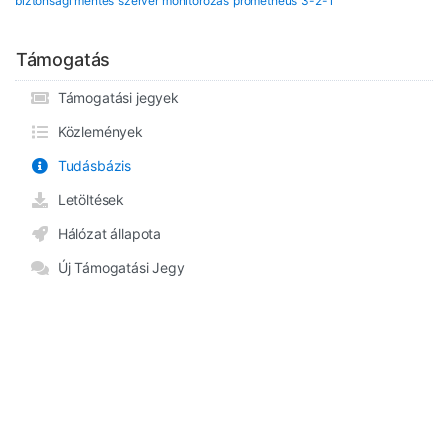
biztonsági mentés
szerver monitorozás
prometheus
3-2-1
Támogatás
Támogatási jegyek
Közlemények
Tudásbázis
Letöltések
Hálózat állapota
Új Támogatási Jegy