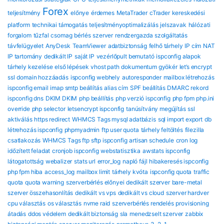
Forex
teljesítmény
előnye
érdemes
MetaTrader
cTrader
kereskedési
platform
technikai támogatás
teljesítményoptimalizálás
jelszavak
hálózati
forgalom
tűzfal
csomag
bérlés
szerver
rendzergazda szolgáltatás
távfelügyelet
AnyDesk
TeamViewer
adatbiztonság
felhő tárhely
IP cím
NAT
IP tartomány
dedikált IP
saját IP
vezérlőpult bemutató
ispconfig alapok
tárhely kezelése
első lépések
vhost path
dokumentum gyökér
let’s encrypt
ssl
domain hozzáadás
ispconfig webhely
autoresponder
mailbox létrehozás
ispconfig email
imap smtp beállítás
alias cím
SPF beállítás
DMARC rekord
ispconfig dns
DKIM DKIM
php beállítás
php verzió ispconfig
php fpm
php.ini
override
php selector
letsencrypt ispconfig
tanúsítvány megújítás
ssl
aktiválás
https redirect
WHMCS Tags mysql adatbázis
sql import export
db
létrehozás ispconfig
phpmyadmin
ftp user quota
tárhely feltöltés
filezilla
csatlakozás
WHMCS Tags ftp sftp ispconfig
artisan schedule
cron log
időzített feladat
cronjob ispconfig
webstatisztika
awstats ispconfig
látogatottság
webalizer
stats url
error_log
napló fájl
hibakeresés ispconfig
php fpm hiba
access_log
mailbox limit
tárhely kvóta
ispconfig quota
traffic
quota
quota warning
szerverbérlés előnyei
dedikált szerver
bare-metal
szerver összehasonlítás
dedikált vs vps
dedikált vs cloud
szerver hardver
cpu választás
os választás
nvme raid
szerverbérlés rendelés
provisioning
átadás
ddos védelem
dedikált biztonság
sla
menedzselt szerver
zabbix