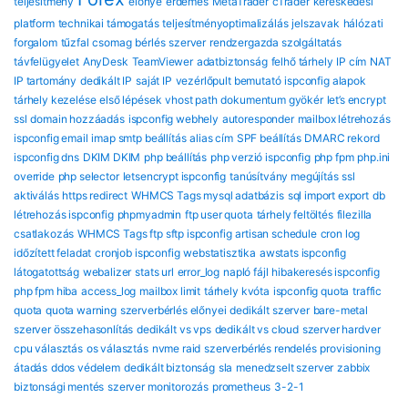
teljesítmény
előnye
érdemes
MetaTrader
cTrader
kereskedési
platform
technikai támogatás
teljesítményoptimalizálás
jelszavak
hálózati
forgalom
tűzfal
csomag
bérlés
szerver
rendzergazda szolgáltatás
távfelügyelet
AnyDesk
TeamViewer
adatbiztonság
felhő tárhely
IP cím
NAT
IP tartomány
dedikált IP
saját IP
vezérlőpult bemutató
ispconfig alapok
tárhely kezelése
első lépések
vhost path
dokumentum gyökér
let’s encrypt
ssl
domain hozzáadás
ispconfig webhely
autoresponder
mailbox létrehozás
ispconfig email
imap smtp beállítás
alias cím
SPF beállítás
DMARC rekord
ispconfig dns
DKIM DKIM
php beállítás
php verzió ispconfig
php fpm
php.ini
override
php selector
letsencrypt ispconfig
tanúsítvány megújítás
ssl
aktiválás
https redirect
WHMCS Tags mysql adatbázis
sql import export
db
létrehozás ispconfig
phpmyadmin
ftp user quota
tárhely feltöltés
filezilla
csatlakozás
WHMCS Tags ftp sftp ispconfig
artisan schedule
cron log
időzített feladat
cronjob ispconfig
webstatisztika
awstats ispconfig
látogatottság
webalizer
stats url
error_log
napló fájl
hibakeresés ispconfig
php fpm hiba
access_log
mailbox limit
tárhely kvóta
ispconfig quota
traffic
quota
quota warning
szerverbérlés előnyei
dedikált szerver
bare-metal
szerver összehasonlítás
dedikált vs vps
dedikált vs cloud
szerver hardver
cpu választás
os választás
nvme raid
szerverbérlés rendelés
provisioning
átadás
ddos védelem
dedikált biztonság
sla
menedzselt szerver
zabbix
biztonsági mentés
szerver monitorozás
prometheus
3-2-1