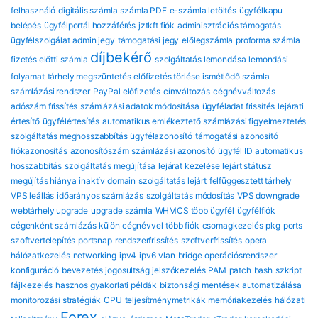
felhasználó
digitális számla
számla PDF
e-számla letöltés
ügyfélkapu
belépés
ügyfélportál hozzáférés
jztkft fiók
adminisztrációs támogatás
ügyfélszolgálat
admin jegy
támogatási jegy
előlegszámla
proforma számla
díjbekérő
fizetés előtti számla
szolgáltatás lemondása
lemondási
folyamat
tárhely megszüntetés
előfizetés törlése
ismétlődő számla
számlázási rendszer
PayPal előfizetés
címváltozás
cégnévváltozás
adószám frissítés
számlázási adatok módosítása
ügyféladat frissítés
lejárati
értesítő
ügyfélértesítés
automatikus emlékeztető
számlázási figyelmeztetés
szolgáltatás meghosszabbítás
ügyfélazonosító
támogatási azonosító
fiókazonosítás
azonosítószám
számlázási azonosító
ügyfél ID
automatikus
hosszabbítás
szolgáltatás megújítása
lejárat kezelése
lejárt státusz
megújítás hiánya
inaktív domain
szolgáltatás lejárt
felfüggesztett tárhely
VPS leállás
időarányos számlázás
szolgáltatás módosítás
VPS downgrade
webtárhely upgrade
upgrade számla
WHMCS több ügyfél
ügyfélfiók
cégenként
számlázás külön cégnévvel
több fiók
csomagkezelés
pkg
ports
szoftvertelepítés
portsnap
rendszerfrissítés
szoftverfrissítés
opera
hálózatkezelés
networking
ipv4
ipv6
vlan
bridge
operációsrendszer
konfiguráció
bevezetés
jogosultság
jelszókezelés
PAM
patch
bash
szkript
fájlkezelés
hasznos gyakorlati példák
biztonsági mentések automatizálása
monitorozási stratégiák
CPU
teljesítménymetrikák
memóriakezelés
hálózati
Forex