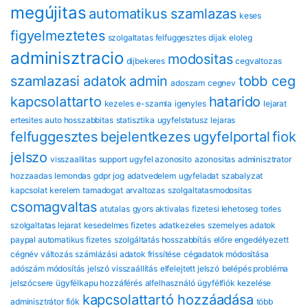
megújitas
automatikus szamlazas
keses
figyelmeztetes
szolgaltatas felfuggesztes
dijak
eloleg
adminisztracio
modositas
dijbekeres
cegvaltozas
szamlazasi adatok
admin
tobb ceg
adoszam
cegnev
kapcsolattarto
hatarido
kezeles
e-szamla
igenyles
lejarat
ertesites
auto hosszabbitas
statisztika
ugyfelstatusz
lejaras
felfuggesztes
bejelentkezes
ugyfelportal
fiok
jelszo
visszaallitas
support
ugyfel azonosito
azonositas
adminisztrator
hozzaadas
lemondas
gdpr
jog
adatvedelem
ugyfeladat
szabalyzat
kapcsolat
kerelem
tamadogat
arvaltozas
szolgaltatasmodositas
csomagvaltas
atutalas
gyors aktivalas
fizetesi lehetoseg
torles
szolgaltatas lejarat
kesedelmes fizetes
adatkezeles
szemelyes adatok
paypal automatikus fizetes
szolgáltatás hosszabbítás
előre engedélyezett
cégnév változás
számlázási adatok frissítése
cégadatok módosítása
adószám módosítás
jelszó visszaállítás
elfelejtett jelszó
belépés probléma
jelszócsere
ügyfélkapu hozzáférés
alfelhasználó
ügyfélfiók kezelése
kapcsolattartó hozzáadása
adminisztrátor fiók
több