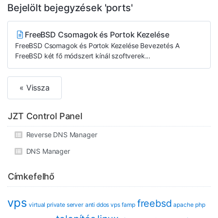
Bejelölt bejegyzések 'ports'
FreeBSD Csomagok és Portok Kezelése
FreeBSD Csomagok és Portok Kezelése Bevezetés A
FreeBSD két fő módszert kínál szoftverek...
« Vissza
JZT Control Panel
Reverse DNS Manager
DNS Manager
Címkefelhő
vps
freebsd
virtual private server
anti ddos vps
famp
apache
php