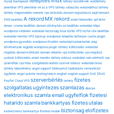
telepítés
linux
mysql
teamspeak
tárhely kezdőknek
webtárhely
jelentése
VPS jelentése
mi az a VPS
tárhely választás
weboldalhoz tárhely
tárhely megrendelés menete
vps aktiválás
domain regisztráció
saját domain
A rekord
MX rekord
DNS beállítás
email hitelesítés
spf dkim
dmarc
cname beállítás
domain átirányítás
ssl beállítás
weboldal https
wordpress védelem
weboldal biztonság
linux tűzfal
VPS tűzfal
ufw beállítás
weboldal mentés
VPS backup
wordpress telepítés tárhelyre
cache plugin
wordpress gyorsítás
wordpress frissítés
weboldal karbantartás
alap
bővítmények
legjobb wordpress plugin
tárhely költöztetés
weboldal
migrálás
domain költözés
domain átkérés
vps költöztetés
vps migráció
outlook költöztetés
email mentés
tárhely státusz
weboldal nem elérhető
vps
újraindítás
vps hiba
szolgáltatás leállás
szerver státusz
weboldal lassú
tárhely teljesítmény
angol support
többnyelvű tudásbázis
nemzetközi
ügyfelek
angol számla
hosting help in english
english support
DoS
DDoS
szerverbérlés
fizetes
PayPal
Cloud VPS
tarhely
szolgaltatas
ugyintezes
szamlazas
dijazas
elektronikus szamla
email
ugyfelfiok
fizetesi
hatarido
szamla
bankkartyas fizetes
utalas
biztonsag
eloﬁzetes
kedvezmeny
bankkartya
fizetesi modok