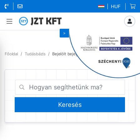
| HUF
Főoldal
Tudásbázis
Bejelölt bejegyzések ports