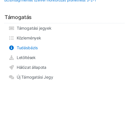
biztonsági mentés
szerver monitorozás
prometheus
3-2-1
Támogatás
Támogatási jegyek
Közlemények
Tudásbázis
Letöltések
Hálózat állapota
Új Támogatási Jegy