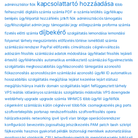
kapcsolattartó hozzáadása
adminisztrátor fiók
több
felhasználó
digitális számla
számla PDF
e-számla letöltés
ügyfélkapu
belépés
ügyfélportál hozzáférés
jztkft fiók
adminisztrációs támogatás
ügyfélszolgálat
admin jegy
támogatási jegy
előlegszámla
proforma számla
díjbekérő
fizetés előtti számla
szolgáltatás lemondása
lemondási
folyamat
tárhely megszüntetés
előfizetés törlése
ismétlődő számla
számlázási rendszer
PayPal előfizetés
címváltozás
cégnévváltozás
adószám frissítés
számlázási adatok módosítása
ügyféladat frissítés
lejárati
értesítő
ügyfélértesítés
automatikus emlékeztető
számlázási figyelmeztetés
szolgáltatás meghosszabbítás
ügyfélazonosító
támogatási azonosító
fiókazonosítás
azonosítószám
számlázási azonosító
ügyfél ID
automatikus
hosszabbítás
szolgáltatás megújítása
lejárat kezelése
lejárt státusz
megújítás hiánya
inaktív domain
szolgáltatás lejárt
felfüggesztett tárhely
VPS leállás
időarányos számlázás
szolgáltatás módosítás
VPS downgrade
webtárhely upgrade
upgrade számla
WHMCS több ügyfél
ügyfélfiók
cégenként
számlázás külön cégnévvel
több fiók
csomagkezelés
pkg
ports
szoftvertelepítés
portsnap
rendszerfrissítés
szoftverfrissítés
opera
hálózatkezelés
networking
ipv4
ipv6
vlan
bridge
operációsrendszer
konfiguráció
bevezetés
jogosultság
jelszókezelés
PAM
patch
bash
szkript
fájlkezelés
hasznos gyakorlati példák
biztonsági mentések automatizálása
monitorozási stratégiák
CPU
teljesítménymetrikák
memóriakezelés
hálózati