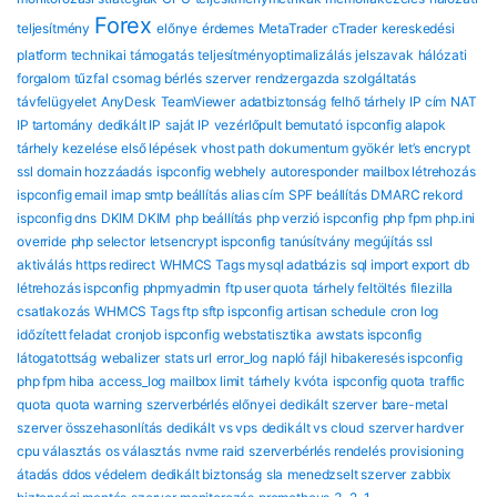
Forex
teljesítmény
előnye
érdemes
MetaTrader
cTrader
kereskedési
platform
technikai támogatás
teljesítményoptimalizálás
jelszavak
hálózati
forgalom
tűzfal
csomag
bérlés
szerver
rendzergazda szolgáltatás
távfelügyelet
AnyDesk
TeamViewer
adatbiztonság
felhő tárhely
IP cím
NAT
IP tartomány
dedikált IP
saját IP
vezérlőpult bemutató
ispconfig alapok
tárhely kezelése
első lépések
vhost path
dokumentum gyökér
let’s encrypt
ssl
domain hozzáadás
ispconfig webhely
autoresponder
mailbox létrehozás
ispconfig email
imap smtp beállítás
alias cím
SPF beállítás
DMARC rekord
ispconfig dns
DKIM DKIM
php beállítás
php verzió ispconfig
php fpm
php.ini
override
php selector
letsencrypt ispconfig
tanúsítvány megújítás
ssl
aktiválás
https redirect
WHMCS Tags mysql adatbázis
sql import export
db
létrehozás ispconfig
phpmyadmin
ftp user quota
tárhely feltöltés
filezilla
csatlakozás
WHMCS Tags ftp sftp ispconfig
artisan schedule
cron log
időzített feladat
cronjob ispconfig
webstatisztika
awstats ispconfig
látogatottság
webalizer
stats url
error_log
napló fájl
hibakeresés ispconfig
php fpm hiba
access_log
mailbox limit
tárhely kvóta
ispconfig quota
traffic
quota
quota warning
szerverbérlés előnyei
dedikált szerver
bare-metal
szerver összehasonlítás
dedikált vs vps
dedikált vs cloud
szerver hardver
cpu választás
os választás
nvme raid
szerverbérlés rendelés
provisioning
átadás
ddos védelem
dedikált biztonság
sla
menedzselt szerver
zabbix