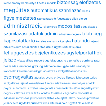
biztonsag
eloﬁzetes
kedvezmeny
bankkartya
fizetesi modok
megújitas
automatikus szamlazas
keses
figyelmeztetes
szolgaltatas felfuggesztes
dijak
eloleg
adminisztracio
modositas
dijbekeres
cegvaltozas
szamlazasi adatok
admin
tobb ceg
adoszam
cegnev
kapcsolattarto
hatarido
kezeles
e-szamla
igenyles
lejarat
ertesites
auto hosszabbitas
statisztika
ugyfelstatusz
lejaras
felfuggesztes
bejelentkezes
ugyfelportal
fiok
jelszo
visszaallitas
support
ugyfel azonosito
azonositas
adminisztrator
hozzaadas
lemondas
gdpr
jog
adatvedelem
ugyfeladat
szabalyzat
kapcsolat
kerelem
tamadogat
arvaltozas
szolgaltatasmodositas
csomagvaltas
atutalas
gyors aktivalas
fizetesi lehetoseg
torles
szolgaltatas lejarat
kesedelmes fizetes
adatkezeles
szemelyes adatok
paypal automatikus fizetes
szolgáltatás hosszabbítás
előre engedélyezett
cégnév változás
számlázási adatok frissítése
cégadatok módosítása
adószám módosítás
jelszó visszaállítás
elfelejtett jelszó
belépés probléma
jelszócsere
ügyfélkapu hozzáférés
alfelhasználó
ügyfélfiók kezelése