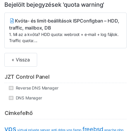
Bejelölt bejegyzések 'quota warning'
Kvóta- és limit-beállítások ISPConfigban – HDD,
traffic, mailbox, DB
1. Mi az a kvóta? HDD quota: webroot + e-mail + log fájlok.
Traffic quota:...
« Vissza
JZT Control Panel
Reverse DNS Manager
DNS Manager
Címkefelhő
vps
freebsd
virtual private server
anti ddos vps
famp
apache
php