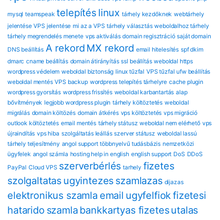
telepítés
linux
mysql
teamspeak
tárhely kezdőknek
webtárhely
jelentése
VPS jelentése
mi az a VPS
tárhely választás
weboldalhoz tárhely
tárhely megrendelés menete
vps aktiválás
domain regisztráció
saját domain
A rekord
MX rekord
DNS beállítás
email hitelesítés
spf dkim
dmarc
cname beállítás
domain átirányítás
ssl beállítás
weboldal https
wordpress védelem
weboldal biztonság
linux tűzfal
VPS tűzfal
ufw beállítás
weboldal mentés
VPS backup
wordpress telepítés tárhelyre
cache plugin
wordpress gyorsítás
wordpress frissítés
weboldal karbantartás
alap
bővítmények
legjobb wordpress plugin
tárhely költöztetés
weboldal
migrálás
domain költözés
domain átkérés
vps költöztetés
vps migráció
outlook költöztetés
email mentés
tárhely státusz
weboldal nem elérhető
vps
újraindítás
vps hiba
szolgáltatás leállás
szerver státusz
weboldal lassú
tárhely teljesítmény
angol support
többnyelvű tudásbázis
nemzetközi
ügyfelek
angol számla
hosting help in english
english support
DoS
DDoS
szerverbérlés
fizetes
PayPal
Cloud VPS
tarhely
szolgaltatas
ugyintezes
szamlazas
dijazas
elektronikus szamla
email
ugyfelfiok
fizetesi
hatarido
szamla
bankkartyas fizetes
utalas