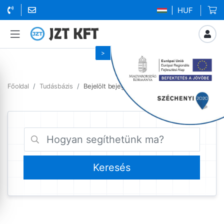
| HUF
Főoldal
Tudásbázis
Bejelölt bejegyzések quota warning