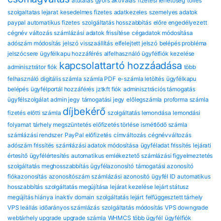
atutalas
gyors aktivalas
fizetesi lehetoseg
torles
szolgaltatas lejarat
kesedelmes fizetes
adatkezeles
szemelyes adatok
paypal automatikus fizetes
szolgáltatás hosszabbítás
előre engedélyezett
cégnév változás
számlázási adatok frissítése
cégadatok módosítása
adószám módosítás
jelszó visszaállítás
elfelejtett jelszó
belépés probléma
jelszócsere
ügyfélkapu hozzáférés
alfelhasználó
ügyfélfiók kezelése
kapcsolattartó hozzáadása
adminisztrátor fiók
több
felhasználó
digitális számla
számla PDF
e-számla letöltés
ügyfélkapu
belépés
ügyfélportál hozzáférés
jztkft fiók
adminisztrációs támogatás
ügyfélszolgálat
admin jegy
támogatási jegy
előlegszámla
proforma számla
díjbekérő
fizetés előtti számla
szolgáltatás lemondása
lemondási
folyamat
tárhely megszüntetés
előfizetés törlése
ismétlődő számla
számlázási rendszer
PayPal előfizetés
címváltozás
cégnévváltozás
adószám frissítés
számlázási adatok módosítása
ügyféladat frissítés
lejárati
értesítő
ügyfélértesítés
automatikus emlékeztető
számlázási figyelmeztetés
szolgáltatás meghosszabbítás
ügyfélazonosító
támogatási azonosító
fiókazonosítás
azonosítószám
számlázási azonosító
ügyfél ID
automatikus
hosszabbítás
szolgáltatás megújítása
lejárat kezelése
lejárt státusz
megújítás hiánya
inaktív domain
szolgáltatás lejárt
felfüggesztett tárhely
VPS leállás
időarányos számlázás
szolgáltatás módosítás
VPS downgrade
webtárhely upgrade
upgrade számla
WHMCS több ügyfél
ügyfélfiók