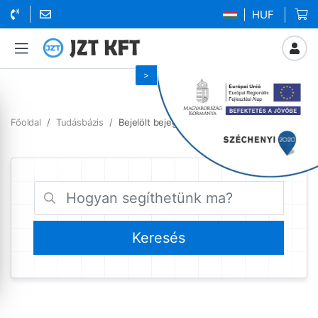
| HUF
Főoldal
Tudásbázis
Bejelölt bejegyzések utalas