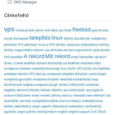
DNS Manager
Címkefelhő
vps
freebsd
virtual private server
anti ddos vps
famp
apache
php
telepítés
linux
mysql
teamspeak
tárhely kezdőknek
webtárhely
jelentése
VPS jelentése
mi az a VPS
tárhely választás
weboldalhoz tárhely
tárhely megrendelés menete
vps aktiválás
domain regisztráció
saját domain
A rekord
MX rekord
DNS beállítás
email hitelesítés
spf dkim
dmarc
cname beállítás
domain átirányítás
ssl beállítás
weboldal https
wordpress védelem
weboldal biztonság
linux tűzfal
VPS tűzfal
ufw beállítás
weboldal mentés
VPS backup
wordpress telepítés tárhelyre
cache plugin
wordpress gyorsítás
wordpress frissítés
weboldal karbantartás
alap
bővítmények
legjobb wordpress plugin
tárhely költöztetés
weboldal
migrálás
domain költözés
domain átkérés
vps költöztetés
vps migráció
outlook költöztetés
email mentés
tárhely státusz
weboldal nem elérhető
vps
újraindítás
vps hiba
szolgáltatás leállás
szerver státusz
weboldal lassú
tárhely teljesítmény
angol support
többnyelvű tudásbázis
nemzetközi
ügyfelek
angol számla
hosting help in english
english support
DoS
DDoS