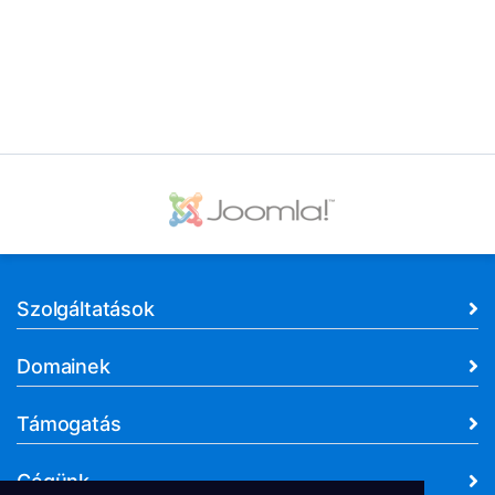
Szolgáltatások
Domainek
Támogatás
Cégünk