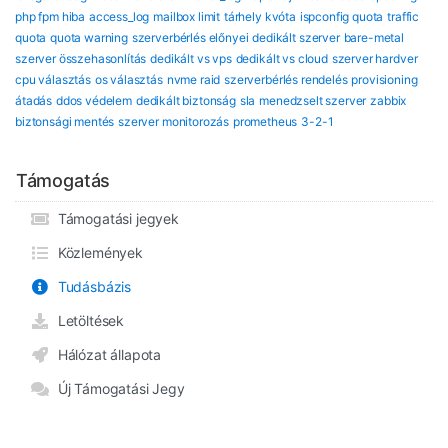
php fpm hiba
access_log
mailbox limit
tárhely kvóta
ispconfig quota
traffic
quota
quota warning
szerverbérlés előnyei
dedikált szerver
bare-metal
szerver összehasonlítás
dedikált vs vps
dedikált vs cloud
szerver hardver
cpu választás
os választás
nvme raid
szerverbérlés rendelés
provisioning
átadás
ddos védelem
dedikált biztonság
sla
menedzselt szerver
zabbix
biztonsági mentés
szerver monitorozás
prometheus
3-2-1
Támogatás
Támogatási jegyek
Közlemények
Tudásbázis
Letöltések
Hálózat állapota
Új Támogatási Jegy