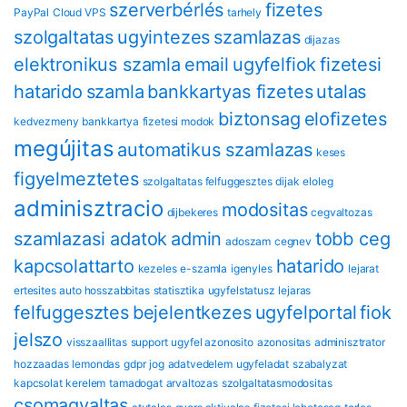
szerverbérlés
fizetes
PayPal
Cloud VPS
tarhely
szolgaltatas
ugyintezes
szamlazas
dijazas
elektronikus szamla
email
ugyfelfiok
fizetesi
hatarido
szamla
bankkartyas fizetes
utalas
biztonsag
eloﬁzetes
kedvezmeny
bankkartya
fizetesi modok
megújitas
automatikus szamlazas
keses
figyelmeztetes
szolgaltatas felfuggesztes
dijak
eloleg
adminisztracio
modositas
dijbekeres
cegvaltozas
szamlazasi adatok
admin
tobb ceg
adoszam
cegnev
kapcsolattarto
hatarido
kezeles
e-szamla
igenyles
lejarat
ertesites
auto hosszabbitas
statisztika
ugyfelstatusz
lejaras
felfuggesztes
bejelentkezes
ugyfelportal
fiok
jelszo
visszaallitas
support
ugyfel azonosito
azonositas
adminisztrator
hozzaadas
lemondas
gdpr
jog
adatvedelem
ugyfeladat
szabalyzat
kapcsolat
kerelem
tamadogat
arvaltozas
szolgaltatasmodositas
csomagvaltas