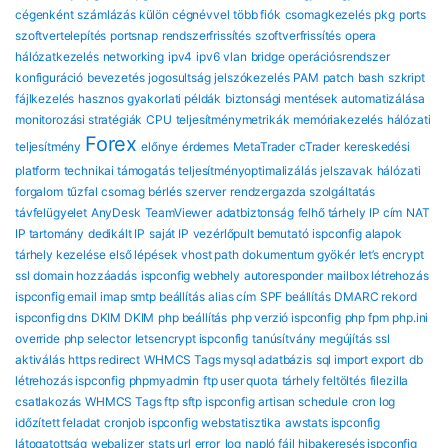
cégenként
számlázás külön cégnévvel
több fiók
csomagkezelés
pkg
ports
szoftvertelepítés
portsnap
rendszerfrissítés
szoftverfrissítés
opera
hálózatkezelés
networking
ipv4
ipv6
vlan
bridge
operációsrendszer
konfiguráció
bevezetés
jogosultság
jelszókezelés
PAM
patch
bash
szkript
fájlkezelés
hasznos gyakorlati példák
biztonsági mentések automatizálása
monitorozási stratégiák
CPU
teljesítménymetrikák
memóriakezelés
hálózati
Forex
teljesítmény
előnye
érdemes
MetaTrader
cTrader
kereskedési
platform
technikai támogatás
teljesítményoptimalizálás
jelszavak
hálózati
forgalom
tűzfal
csomag
bérlés
szerver
rendzergazda szolgáltatás
távfelügyelet
AnyDesk
TeamViewer
adatbiztonság
felhő tárhely
IP cím
NAT
IP tartomány
dedikált IP
saját IP
vezérlőpult bemutató
ispconfig alapok
tárhely kezelése
első lépések
vhost path
dokumentum gyökér
let’s encrypt
ssl
domain hozzáadás
ispconfig webhely
autoresponder
mailbox létrehozás
ispconfig email
imap smtp beállítás
alias cím
SPF beállítás
DMARC rekord
ispconfig dns
DKIM DKIM
php beállítás
php verzió ispconfig
php fpm
php.ini
override
php selector
letsencrypt ispconfig
tanúsítvány megújítás
ssl
aktiválás
https redirect
WHMCS Tags mysql adatbázis
sql import export
db
létrehozás ispconfig
phpmyadmin
ftp user quota
tárhely feltöltés
filezilla
csatlakozás
WHMCS Tags ftp sftp ispconfig
artisan schedule
cron log
időzített feladat
cronjob ispconfig
webstatisztika
awstats ispconfig
látogatottság
webalizer
stats url
error_log
napló fájl
hibakeresés ispconfig