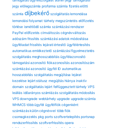
támogatás
ügyfélszolgálat
admin jegy
támogatási
jegy
előlegszámla
proforma számla
fizetés előtti
díjbekérő
számla
szolgáltatás lemondása
lemondási folyamat
tárhely megszüntetés
előfizetés
törlése
ismétlődő számla
számlázási rendszer
PayPal előfizetés
címváltozás
cégnévváltozás
adószám frissítés
számlázási adatok módosítása
ügyféladat frissítés
lejárati értesítő
ügyfélértesítés
automatikus emlékeztető
számlázási figyelmeztetés
szolgáltatás meghosszabbítás
ügyfélazonosító
támogatási azonosító
fiókazonosítás
azonosítószám
számlázási azonosító
ügyfél ID
automatikus
hosszabbítás
szolgáltatás megújítása
lejárat
kezelése
lejárt státusz
megújítás hiánya
inaktív
domain
szolgáltatás lejárt
felfüggesztett tárhely
VPS
leállás
időarányos számlázás
szolgáltatás módosítás
VPS downgrade
webtárhely upgrade
upgrade számla
WHMCS több ügyfél
ügyfélfiók cégenként
számlázás külön cégnévvel
több fiók
csomagkezelés
pkg
ports
szoftvertelepítés
portsnap
rendszerfrissítés
szoftverfrissítés
opera