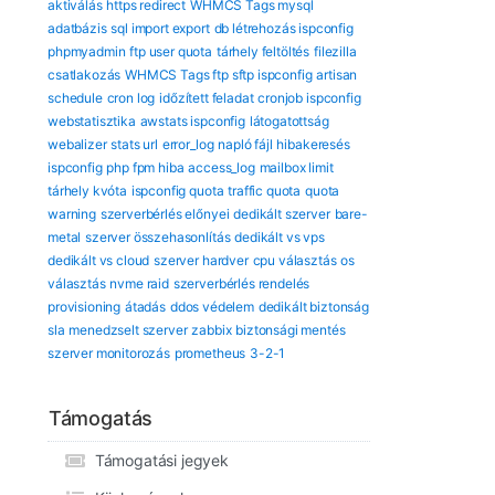
aktiválás
https redirect
WHMCS Tags mysql
adatbázis
sql import export
db létrehozás ispconfig
phpmyadmin
ftp user quota
tárhely feltöltés
filezilla
csatlakozás
WHMCS Tags ftp sftp ispconfig
artisan
schedule
cron log
időzített feladat
cronjob ispconfig
webstatisztika
awstats ispconfig
látogatottság
webalizer
stats url
error_log
napló fájl
hibakeresés
ispconfig
php fpm hiba
access_log
mailbox limit
tárhely kvóta
ispconfig quota
traffic quota
quota
warning
szerverbérlés előnyei
dedikált szerver
bare-
metal
szerver összehasonlítás
dedikált vs vps
dedikált vs cloud
szerver hardver
cpu választás
os
választás
nvme raid
szerverbérlés rendelés
provisioning
átadás
ddos védelem
dedikált biztonság
sla
menedzselt szerver
zabbix
biztonsági mentés
szerver monitorozás
prometheus
3-2-1
Támogatás
Támogatási jegyek