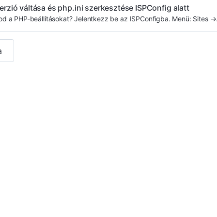
rzió váltása és php.ini szerkesztése ISPConfig alatt
álod a PHP-beállításokat? Jelentkezz be az ISPConfigba. Menü: Sites →.
a