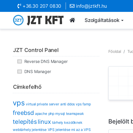
+36.30 207 0830
info@jztkft.hu
Szolgáltatások
JZT Control Panel
Főoldal
Tu
Reverse DNS Manager
DNS Manager
Címkefelhő
vps
virtual private server
anti ddos vps
famp
freebsd
apache
php mysql
teamspeak
Bejelölt
telepítés
linux
tárhely kezdőknek
webtárhely jelentése
VPS jelentése
mi az a VPS