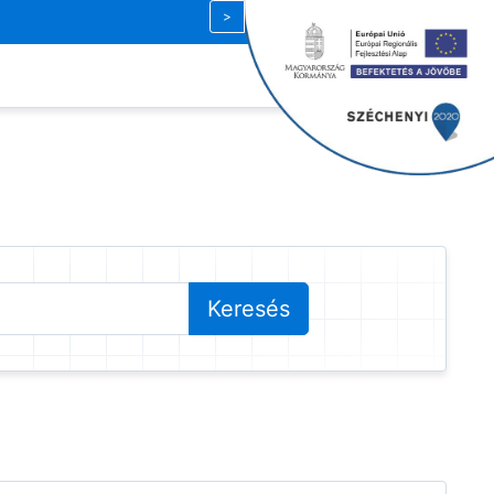
Magyar
| HUF