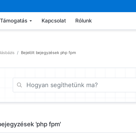
Támogatás
Kapcsolat
Rólunk
dásbázis
Bejelölt bejegyzések php fpm
 bejegyzések 'php fpm'