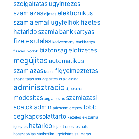
szolgaltatas
ugyintezes
szamlazas
elektronikus
dijazas
szamla
email
ugyfelfiok
fizetesi
hatarido
szamla
bankkartyas
fizetes
utalas
kedvezmeny
bankkartya
biztonsag
eloﬁzetes
fizetesi modok
megújitas
automatikus
szamlazas
figyelmeztetes
keses
szolgaltatas felfuggesztes
dijak
eloleg
adminisztracio
dijbekeres
modositas
szamlazasi
cegvaltozas
adatok
admin
tobb
adoszam
cegnev
ceg
kapcsolattarto
kezeles
e-szamla
hatarido
igenyles
lejarat
ertesites
auto
hosszabbitas
statisztika
ugyfelstatusz
lejaras