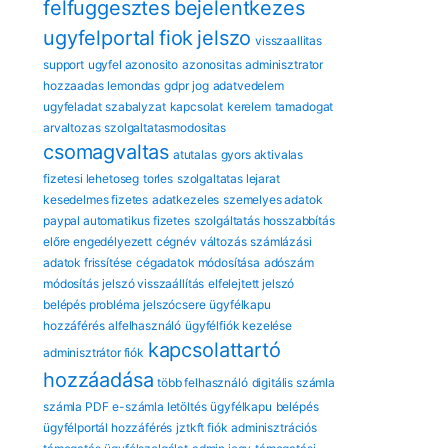
felfuggesztes
bejelentkezes
ugyfelportal
fiok
jelszo
visszaallitas
support
ugyfel azonosito
azonositas
adminisztrator
hozzaadas
lemondas
gdpr
jog
adatvedelem
ugyfeladat
szabalyzat
kapcsolat
kerelem
tamadogat
arvaltozas
szolgaltatasmodositas
csomagvaltas
atutalas
gyors aktivalas
fizetesi lehetoseg
torles
szolgaltatas lejarat
kesedelmes fizetes
adatkezeles
szemelyes adatok
paypal automatikus fizetes
szolgáltatás hosszabbítás
előre engedélyezett
cégnév változás
számlázási
adatok frissítése
cégadatok módosítása
adószám
módosítás
jelszó visszaállítás
elfelejtett jelszó
belépés probléma
jelszócsere
ügyfélkapu
hozzáférés
alfelhasználó
ügyfélfiók kezelése
kapcsolattartó
adminisztrátor fiók
hozzáadása
több felhasználó
digitális számla
számla PDF
e-számla letöltés
ügyfélkapu
belépés
ügyfélportál hozzáférés
jztkft fiók
adminisztrációs