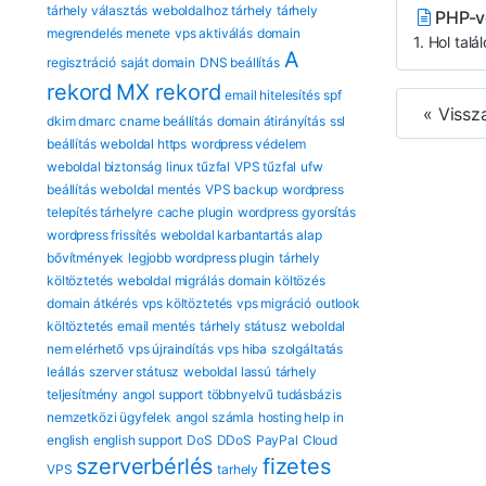
tárhely választás
weboldalhoz tárhely
tárhely
PHP-ve
megrendelés menete
vps aktiválás
domain
1. Hol tal
A
regisztráció
saját domain
DNS beállítás
rekord
MX rekord
email hitelesítés
spf
« Vissz
dkim dmarc
cname beállítás
domain átirányítás
ssl
beállítás
weboldal https
wordpress védelem
weboldal biztonság
linux tűzfal
VPS tűzfal
ufw
beállítás
weboldal mentés
VPS backup
wordpress
telepítés tárhelyre
cache plugin
wordpress gyorsítás
wordpress frissítés
weboldal karbantartás
alap
bővítmények
legjobb wordpress plugin
tárhely
költöztetés
weboldal migrálás
domain költözés
domain átkérés
vps költöztetés
vps migráció
outlook
költöztetés
email mentés
tárhely státusz
weboldal
nem elérhető
vps újraindítás
vps hiba
szolgáltatás
leállás
szerver státusz
weboldal lassú
tárhely
teljesítmény
angol support
többnyelvű tudásbázis
nemzetközi ügyfelek
angol számla
hosting help in
english
english support
DoS
DDoS
PayPal
Cloud
szerverbérlés
fizetes
VPS
tarhely