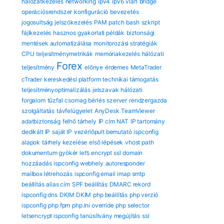
hálózatkezelés
networking
ipv4
ipv6
vlan
bridge
operációsrendszer
konfiguráció
bevezetés
jogosultság
jelszókezelés
PAM
patch
bash
szkript
fájlkezelés
hasznos gyakorlati példák
biztonsági
mentések automatizálása
monitorozási stratégiák
CPU
teljesítménymetrikák
memóriakezelés
hálózati
Forex
teljesítmény
előnye
érdemes
MetaTrader
cTrader
kereskedési platform
technikai támogatás
teljesítményoptimalizálás
jelszavak
hálózati
forgalom
tűzfal
csomag
bérlés
szerver
rendzergazda
szolgáltatás
távfelügyelet
AnyDesk
TeamViewer
adatbiztonság
felhő tárhely
IP cím
NAT
IP tartomány
dedikált IP
saját IP
vezérlőpult bemutató
ispconfig
alapok
tárhely kezelése
első lépések
vhost path
dokumentum gyökér
let’s encrypt ssl
domain
hozzáadás
ispconfig webhely
autoresponder
mailbox létrehozás
ispconfig email
imap smtp
beállítás
alias cím
SPF beállítás
DMARC rekord
ispconfig dns
DKIM DKIM
php beállítás
php verzió
ispconfig
php fpm
php.ini override
php selector
letsencrypt ispconfig
tanúsítvány megújítás
ssl