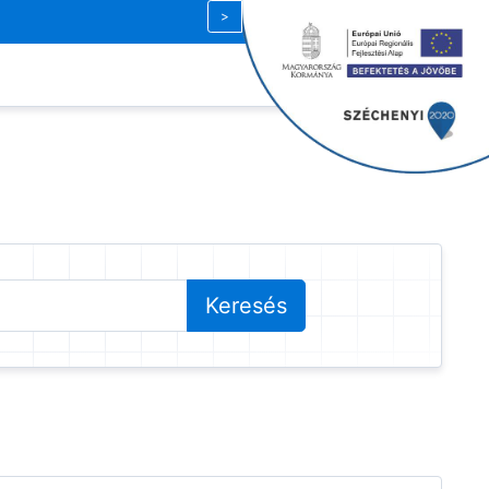
Magyar
| HUF