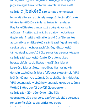
támogatás
ügyfélszolgálat
admin jegy
támogatási
jegy
előlegszámla
proforma számla
fizetés előtti
díjbekérő
számla
szolgáltatás lemondása
lemondási folyamat
tárhely megszüntetés
előfizetés
törlése
ismétlődő számla
számlázási rendszer
PayPal előfizetés
címváltozás
cégnévváltozás
adószám frissítés
számlázási adatok módosítása
ügyféladat frissítés
lejárati értesítő
ügyfélértesítés
automatikus emlékeztető
számlázási figyelmeztetés
szolgáltatás meghosszabbítás
ügyfélazonosító
támogatási azonosító
fiókazonosítás
azonosítószám
számlázási azonosító
ügyfél ID
automatikus
hosszabbítás
szolgáltatás megújítása
lejárat
kezelése
lejárt státusz
megújítás hiánya
inaktív
domain
szolgáltatás lejárt
felfüggesztett tárhely
VPS
leállás
időarányos számlázás
szolgáltatás módosítás
VPS downgrade
webtárhely upgrade
upgrade számla
WHMCS több ügyfél
ügyfélfiók cégenként
számlázás külön cégnévvel
több fiók
csomagkezelés
pkg
ports
szoftvertelepítés
portsnap
rendszerfrissítés
szoftverfrissítés
opera