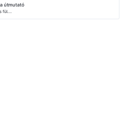
ka útmutató
fül....