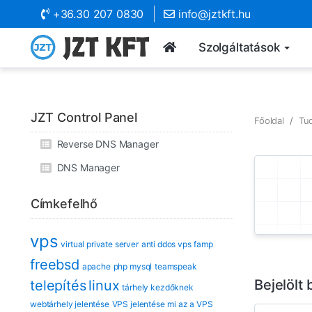
+36.30 207 0830
info@jztkft.hu
Szolgáltatások
JZT Control Panel
Főoldal
Tu
Reverse DNS Manager
DNS Manager
Címkefelhő
vps
virtual private server
anti ddos vps
famp
freebsd
apache
php mysql
teamspeak
Bejelölt
telepítés
linux
tárhely kezdőknek
webtárhely jelentése
VPS jelentése
mi az a VPS