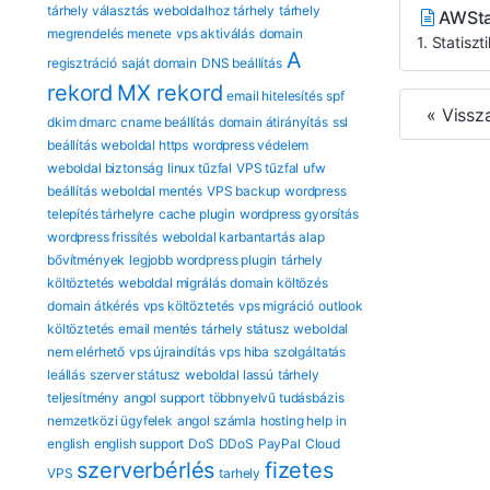
tárhely választás
weboldalhoz tárhely
tárhely
AWSta
megrendelés menete
vps aktiválás
domain
1. Statisz
A
regisztráció
saját domain
DNS beállítás
rekord
MX rekord
email hitelesítés
spf
« Vissz
dkim dmarc
cname beállítás
domain átirányítás
ssl
beállítás
weboldal https
wordpress védelem
weboldal biztonság
linux tűzfal
VPS tűzfal
ufw
beállítás
weboldal mentés
VPS backup
wordpress
telepítés tárhelyre
cache plugin
wordpress gyorsítás
wordpress frissítés
weboldal karbantartás
alap
bővítmények
legjobb wordpress plugin
tárhely
költöztetés
weboldal migrálás
domain költözés
domain átkérés
vps költöztetés
vps migráció
outlook
költöztetés
email mentés
tárhely státusz
weboldal
nem elérhető
vps újraindítás
vps hiba
szolgáltatás
leállás
szerver státusz
weboldal lassú
tárhely
teljesítmény
angol support
többnyelvű tudásbázis
nemzetközi ügyfelek
angol számla
hosting help in
english
english support
DoS
DDoS
PayPal
Cloud
szerverbérlés
fizetes
VPS
tarhely