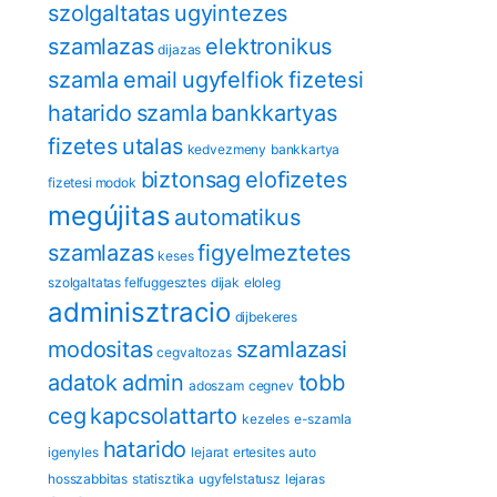
szolgaltatas
ugyintezes
szamlazas
elektronikus
dijazas
szamla
email
ugyfelfiok
fizetesi
hatarido
szamla
bankkartyas
fizetes
utalas
kedvezmeny
bankkartya
biztonsag
eloﬁzetes
fizetesi modok
megújitas
automatikus
szamlazas
figyelmeztetes
keses
szolgaltatas felfuggesztes
dijak
eloleg
adminisztracio
dijbekeres
modositas
szamlazasi
cegvaltozas
adatok
admin
tobb
adoszam
cegnev
ceg
kapcsolattarto
kezeles
e-szamla
hatarido
igenyles
lejarat
ertesites
auto
hosszabbitas
statisztika
ugyfelstatusz
lejaras