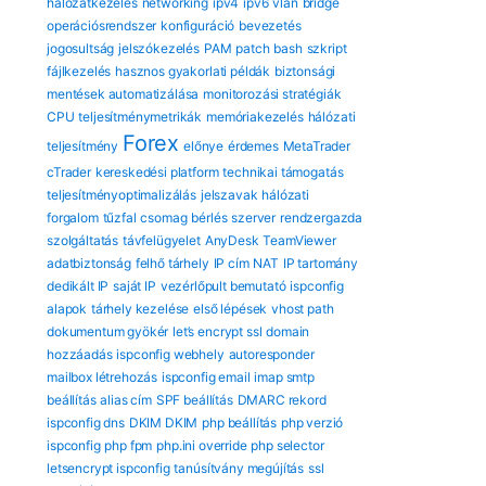
hálózatkezelés
networking
ipv4
ipv6
vlan
bridge
operációsrendszer
konfiguráció
bevezetés
jogosultság
jelszókezelés
PAM
patch
bash
szkript
fájlkezelés
hasznos gyakorlati példák
biztonsági
mentések automatizálása
monitorozási stratégiák
CPU
teljesítménymetrikák
memóriakezelés
hálózati
Forex
teljesítmény
előnye
érdemes
MetaTrader
cTrader
kereskedési platform
technikai támogatás
teljesítményoptimalizálás
jelszavak
hálózati
forgalom
tűzfal
csomag
bérlés
szerver
rendzergazda
szolgáltatás
távfelügyelet
AnyDesk
TeamViewer
adatbiztonság
felhő tárhely
IP cím
NAT
IP tartomány
dedikált IP
saját IP
vezérlőpult bemutató
ispconfig
alapok
tárhely kezelése
első lépések
vhost path
dokumentum gyökér
let’s encrypt ssl
domain
hozzáadás
ispconfig webhely
autoresponder
mailbox létrehozás
ispconfig email
imap smtp
beállítás
alias cím
SPF beállítás
DMARC rekord
ispconfig dns
DKIM DKIM
php beállítás
php verzió
ispconfig
php fpm
php.ini override
php selector
letsencrypt ispconfig
tanúsítvány megújítás
ssl