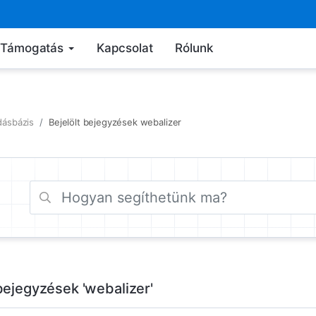
Támogatás
Kapcsolat
Rólunk
dásbázis
Bejelölt bejegyzések webalizer
 bejegyzések 'webalizer'