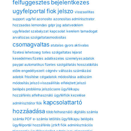
felfuggesztes
bejelentkezes
ugyfelportal
fiok
jelszo
visszaallitas
support
ugyfel azonosito
azonositas
adminisztrator
hozzaadas
lemondas
gdpr
jog
adatvedelem
ugyfeladat
szabalyzat
kapcsolat
kerelem
tamadogat
arvaltozas
szolgaltatasmodositas
csomagvaltas
atutalas
gyors aktivalas
fizetesi lehetoseg
torles
szolgaltatas lejarat
kesedelmes fizetes
adatkezeles
szemelyes adatok
paypal automatikus fizetes
szolgáltatás hosszabbítás
előre engedélyezett
cégnév változás
számlázási
adatok frissítése
cégadatok módosítása
adószám
módosítás
jelszó visszaállítás
elfelejtett jelszó
belépés probléma
jelszócsere
ügyfélkapu
hozzáférés
alfelhasználó
ügyfélfiók kezelése
kapcsolattartó
adminisztrátor fiók
hozzáadása
több felhasználó
digitális számla
számla PDF
e-számla letöltés
ügyfélkapu
belépés
ügyfélportál hozzáférés
jztkft fiók
adminisztrációs