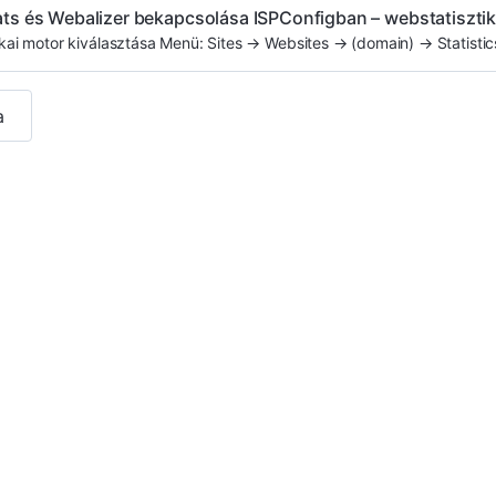
ts és Webalizer bekapcsolása ISPConfigban – webstatiszti
tikai motor kiválasztása Menü: Sites → Websites → (domain) → Statistics 
a