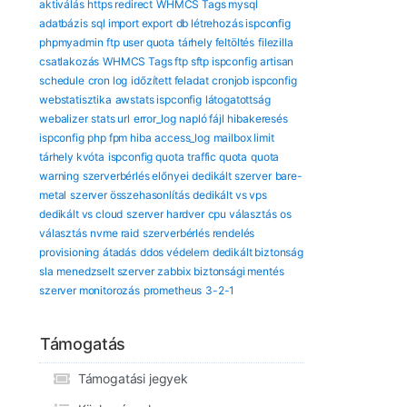
aktiválás
https redirect
WHMCS Tags mysql
adatbázis
sql import export
db létrehozás ispconfig
phpmyadmin
ftp user quota
tárhely feltöltés
filezilla
csatlakozás
WHMCS Tags ftp sftp ispconfig
artisan
schedule
cron log
időzített feladat
cronjob ispconfig
webstatisztika
awstats ispconfig
látogatottság
webalizer
stats url
error_log
napló fájl
hibakeresés
ispconfig
php fpm hiba
access_log
mailbox limit
tárhely kvóta
ispconfig quota
traffic quota
quota
warning
szerverbérlés előnyei
dedikált szerver
bare-
metal
szerver összehasonlítás
dedikált vs vps
dedikált vs cloud
szerver hardver
cpu választás
os
választás
nvme raid
szerverbérlés rendelés
provisioning
átadás
ddos védelem
dedikált biztonság
sla
menedzselt szerver
zabbix
biztonsági mentés
szerver monitorozás
prometheus
3-2-1
Támogatás
Támogatási jegyek