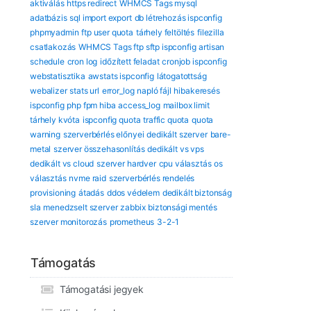
aktiválás
https redirect
WHMCS Tags mysql
adatbázis
sql import export
db létrehozás ispconfig
phpmyadmin
ftp user quota
tárhely feltöltés
filezilla
csatlakozás
WHMCS Tags ftp sftp ispconfig
artisan
schedule
cron log
időzített feladat
cronjob ispconfig
webstatisztika
awstats ispconfig
látogatottság
webalizer
stats url
error_log
napló fájl
hibakeresés
ispconfig
php fpm hiba
access_log
mailbox limit
tárhely kvóta
ispconfig quota
traffic quota
quota
warning
szerverbérlés előnyei
dedikált szerver
bare-
metal
szerver összehasonlítás
dedikált vs vps
dedikált vs cloud
szerver hardver
cpu választás
os
választás
nvme raid
szerverbérlés rendelés
provisioning
átadás
ddos védelem
dedikált biztonság
sla
menedzselt szerver
zabbix
biztonsági mentés
szerver monitorozás
prometheus
3-2-1
Támogatás
Támogatási jegyek