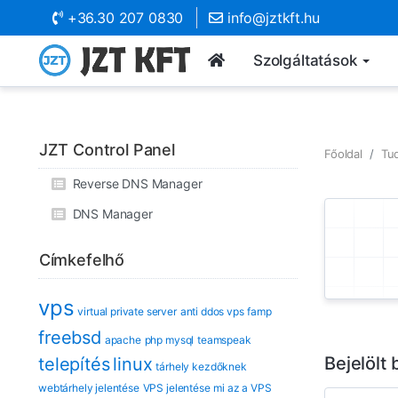
+36.30 207 0830
info@jztkft.hu
Szolgáltatások
JZT Control Panel
Főoldal
Tu
Reverse DNS Manager
DNS Manager
Címkefelhő
vps
virtual private server
anti ddos vps
famp
freebsd
apache
php mysql
teamspeak
Bejelölt
telepítés
linux
tárhely kezdőknek
webtárhely jelentése
VPS jelentése
mi az a VPS