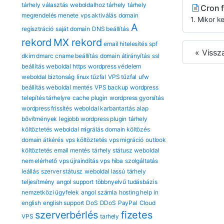
tárhely választás
weboldalhoz tárhely
tárhely
Cron f
megrendelés menete
vps aktiválás
domain
1. Mikor ke
A
regisztráció
saját domain
DNS beállítás
rekord
MX rekord
email hitelesítés
spf
« Vissz
dkim dmarc
cname beállítás
domain átirányítás
ssl
beállítás
weboldal https
wordpress védelem
weboldal biztonság
linux tűzfal
VPS tűzfal
ufw
beállítás
weboldal mentés
VPS backup
wordpress
telepítés tárhelyre
cache plugin
wordpress gyorsítás
wordpress frissítés
weboldal karbantartás
alap
bővítmények
legjobb wordpress plugin
tárhely
költöztetés
weboldal migrálás
domain költözés
domain átkérés
vps költöztetés
vps migráció
outlook
költöztetés
email mentés
tárhely státusz
weboldal
nem elérhető
vps újraindítás
vps hiba
szolgáltatás
leállás
szerver státusz
weboldal lassú
tárhely
teljesítmény
angol support
többnyelvű tudásbázis
nemzetközi ügyfelek
angol számla
hosting help in
english
english support
DoS
DDoS
PayPal
Cloud
szerverbérlés
fizetes
VPS
tarhely