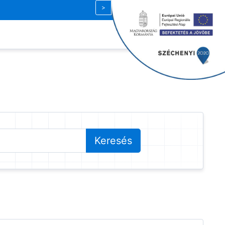
Magyar
| HUF