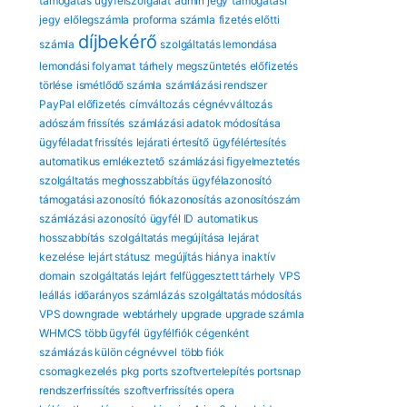
támogatás
ügyfélszolgálat
admin jegy
támogatási
jegy
előlegszámla
proforma számla
fizetés előtti
díjbekérő
számla
szolgáltatás lemondása
lemondási folyamat
tárhely megszüntetés
előfizetés
törlése
ismétlődő számla
számlázási rendszer
PayPal előfizetés
címváltozás
cégnévváltozás
adószám frissítés
számlázási adatok módosítása
ügyféladat frissítés
lejárati értesítő
ügyfélértesítés
automatikus emlékeztető
számlázási figyelmeztetés
szolgáltatás meghosszabbítás
ügyfélazonosító
támogatási azonosító
fiókazonosítás
azonosítószám
számlázási azonosító
ügyfél ID
automatikus
hosszabbítás
szolgáltatás megújítása
lejárat
kezelése
lejárt státusz
megújítás hiánya
inaktív
domain
szolgáltatás lejárt
felfüggesztett tárhely
VPS
leállás
időarányos számlázás
szolgáltatás módosítás
VPS downgrade
webtárhely upgrade
upgrade számla
WHMCS több ügyfél
ügyfélfiók cégenként
számlázás külön cégnévvel
több fiók
csomagkezelés
pkg
ports
szoftvertelepítés
portsnap
rendszerfrissítés
szoftverfrissítés
opera