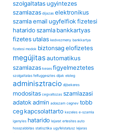
szolgaltatas
ugyintezes
szamlazas
elektronikus
dijazas
szamla
email
ugyfelfiok
fizetesi
hatarido
szamla
bankkartyas
fizetes
utalas
kedvezmeny
bankkartya
biztonsag
eloﬁzetes
fizetesi modok
megújitas
automatikus
szamlazas
figyelmeztetes
keses
szolgaltatas felfuggesztes
dijak
eloleg
adminisztracio
dijbekeres
modositas
szamlazasi
cegvaltozas
adatok
admin
tobb
adoszam
cegnev
ceg
kapcsolattarto
kezeles
e-szamla
hatarido
igenyles
lejarat
ertesites
auto
hosszabbitas
statisztika
ugyfelstatusz
lejaras