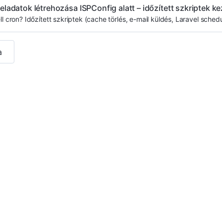
eladatok létrehozása ISPConfig alatt – időzített szkriptek k
ll cron? Időzített szkriptek (cache törlés, e-mail küldés, Laravel schedul
a