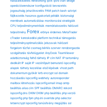
hálózatkezelés
networking
ipv4
ipv6
vlan
bridge
operációsrendszer
konfiguráció
bevezetés
jogosultság
jelszókezelés
PAM
patch
bash
szkript
fájlkezelés
hasznos gyakorlati példák
biztonsági
mentések automatizálása
monitorozási stratégiák
CPU
teljesítménymetrikák
memóriakezelés
hálózati
Forex
teljesítmény
előnye
érdemes
MetaTrader
cTrader
kereskedési platform
technikai támogatás
teljesítményoptimalizálás
jelszavak
hálózati
forgalom
tűzfal
csomag
bérlés
szerver
rendzergazda
szolgáltatás
távfelügyelet
AnyDesk
TeamViewer
adatbiztonság
felhő tárhely
IP cím
NAT
IP tartomány
dedikált IP
saját IP
vezérlőpult bemutató
ispconfig
alapok
tárhely kezelése
első lépések
vhost path
dokumentum gyökér
let’s encrypt ssl
domain
hozzáadás
ispconfig webhely
autoresponder
mailbox létrehozás
ispconfig email
imap smtp
beállítás
alias cím
SPF beállítás
DMARC rekord
ispconfig dns
DKIM DKIM
php beállítás
php verzió
ispconfig
php fpm
php.ini override
php selector
letsencrypt ispconfig
tanúsítvány megújítás
ssl