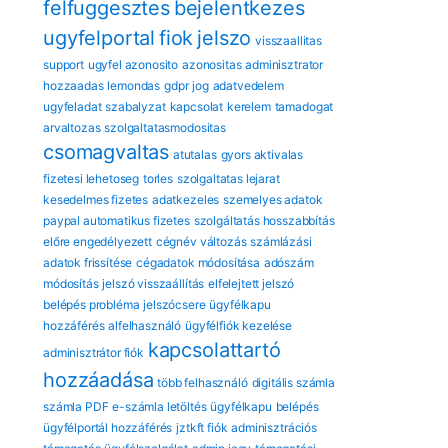
felfuggesztes
bejelentkezes
ugyfelportal
fiok
jelszo
visszaallitas
support
ugyfel azonosito
azonositas
adminisztrator
hozzaadas
lemondas
gdpr
jog
adatvedelem
ugyfeladat
szabalyzat
kapcsolat
kerelem
tamadogat
arvaltozas
szolgaltatasmodositas
csomagvaltas
atutalas
gyors aktivalas
fizetesi lehetoseg
torles
szolgaltatas lejarat
kesedelmes fizetes
adatkezeles
szemelyes adatok
paypal automatikus fizetes
szolgáltatás hosszabbítás
előre engedélyezett
cégnév változás
számlázási
adatok frissítése
cégadatok módosítása
adószám
módosítás
jelszó visszaállítás
elfelejtett jelszó
belépés probléma
jelszócsere
ügyfélkapu
hozzáférés
alfelhasználó
ügyfélfiók kezelése
kapcsolattartó
adminisztrátor fiók
hozzáadása
több felhasználó
digitális számla
számla PDF
e-számla letöltés
ügyfélkapu
belépés
ügyfélportál hozzáférés
jztkft fiók
adminisztrációs