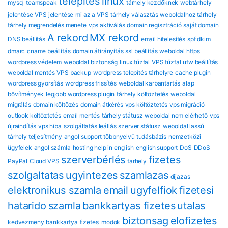
telepítés
linux
mysql
teamspeak
tárhely kezdőknek
webtárhely
jelentése
VPS jelentése
mi az a VPS
tárhely választás
weboldalhoz tárhely
tárhely megrendelés menete
vps aktiválás
domain regisztráció
saját domain
A rekord
MX rekord
DNS beállítás
email hitelesítés
spf dkim
dmarc
cname beállítás
domain átirányítás
ssl beállítás
weboldal https
wordpress védelem
weboldal biztonság
linux tűzfal
VPS tűzfal
ufw beállítás
weboldal mentés
VPS backup
wordpress telepítés tárhelyre
cache plugin
wordpress gyorsítás
wordpress frissítés
weboldal karbantartás
alap
bővítmények
legjobb wordpress plugin
tárhely költöztetés
weboldal
migrálás
domain költözés
domain átkérés
vps költöztetés
vps migráció
outlook költöztetés
email mentés
tárhely státusz
weboldal nem elérhető
vps
újraindítás
vps hiba
szolgáltatás leállás
szerver státusz
weboldal lassú
tárhely teljesítmény
angol support
többnyelvű tudásbázis
nemzetközi
ügyfelek
angol számla
hosting help in english
english support
DoS
DDoS
szerverbérlés
fizetes
PayPal
Cloud VPS
tarhely
szolgaltatas
ugyintezes
szamlazas
dijazas
elektronikus szamla
email
ugyfelfiok
fizetesi
hatarido
szamla
bankkartyas fizetes
utalas
biztonsag
eloﬁzetes
kedvezmeny
bankkartya
fizetesi modok