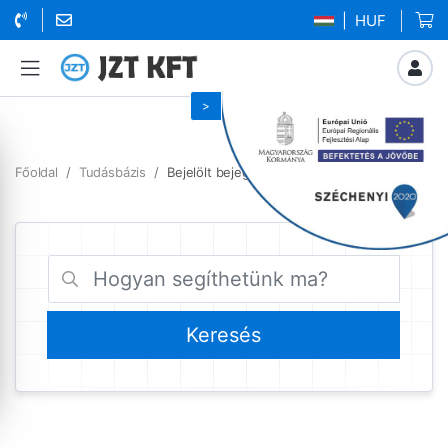
| HUF
Főoldal
Tudásbázis
Bejelölt bejegyzések weboldal migrálás