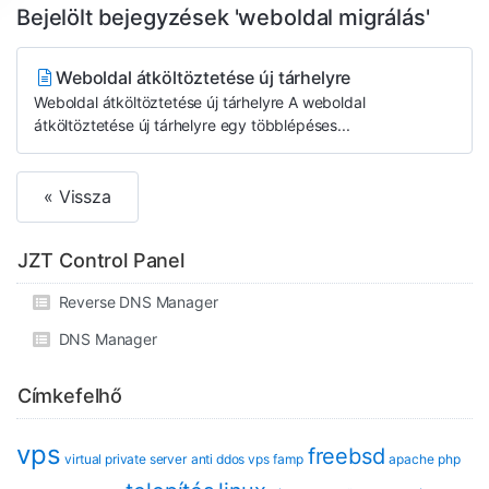
Bejelölt bejegyzések 'weboldal migrálás'
Weboldal átköltöztetése új tárhelyre
Weboldal átköltöztetése új tárhelyre A weboldal
átköltöztetése új tárhelyre egy többlépéses...
« Vissza
JZT Control Panel
Reverse DNS Manager
DNS Manager
Címkefelhő
vps
freebsd
virtual private server
anti ddos vps
famp
apache
php