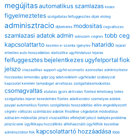
megújitas
automatikus szamlazas
keses
figyelmeztetes
szolgaltatas felfuggesztes
dijak
eloleg
adminisztracio
modositas
dijbekeres
cegvaltozas
szamlazasi adatok
admin
tobb ceg
adoszam
cegnev
kapcsolattarto
hatarido
kezeles
e-szamla
igenyles
lejarat
ertesites
auto hosszabbitas
statisztika
ugyfelstatusz
lejaras
felfuggesztes
bejelentkezes
ugyfelportal
fiok
jelszo
visszaallitas
support
ugyfel azonosito
azonositas
adminisztrator
hozzaadas
lemondas
gdpr
jog
adatvedelem
ugyfeladat
szabalyzat
kapcsolat
kerelem
tamadogat
arvaltozas
szolgaltatasmodositas
csomagvaltas
atutalas
gyors aktivalas
fizetesi lehetoseg
torles
szolgaltatas lejarat
kesedelmes fizetes
adatkezeles
szemelyes adatok
paypal automatikus fizetes
szolgáltatás hosszabbítás
előre engedélyezett
cégnév változás
számlázási adatok frissítése
cégadatok módosítása
adószám módosítás
jelszó visszaállítás
elfelejtett jelszó
belépés probléma
jelszócsere
ügyfélkapu hozzáférés
alfelhasználó
ügyfélfiók kezelése
kapcsolattartó hozzáadása
adminisztrátor fiók
több