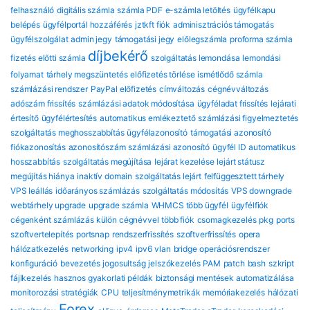
felhasználó
digitális számla
számla PDF
e-számla letöltés
ügyfélkapu
belépés
ügyfélportál hozzáférés
jztkft fiók
adminisztrációs támogatás
ügyfélszolgálat
admin jegy
támogatási jegy
előlegszámla
proforma számla
díjbekérő
fizetés előtti számla
szolgáltatás lemondása
lemondási
folyamat
tárhely megszüntetés
előfizetés törlése
ismétlődő számla
számlázási rendszer
PayPal előfizetés
címváltozás
cégnévváltozás
adószám frissítés
számlázási adatok módosítása
ügyféladat frissítés
lejárati
értesítő
ügyfélértesítés
automatikus emlékeztető
számlázási figyelmeztetés
szolgáltatás meghosszabbítás
ügyfélazonosító
támogatási azonosító
fiókazonosítás
azonosítószám
számlázási azonosító
ügyfél ID
automatikus
hosszabbítás
szolgáltatás megújítása
lejárat kezelése
lejárt státusz
megújítás hiánya
inaktív domain
szolgáltatás lejárt
felfüggesztett tárhely
VPS leállás
időarányos számlázás
szolgáltatás módosítás
VPS downgrade
webtárhely upgrade
upgrade számla
WHMCS több ügyfél
ügyfélfiók
cégenként
számlázás külön cégnévvel
több fiók
csomagkezelés
pkg
ports
szoftvertelepítés
portsnap
rendszerfrissítés
szoftverfrissítés
opera
hálózatkezelés
networking
ipv4
ipv6
vlan
bridge
operációsrendszer
konfiguráció
bevezetés
jogosultság
jelszókezelés
PAM
patch
bash
szkript
fájlkezelés
hasznos gyakorlati példák
biztonsági mentések automatizálása
monitorozási stratégiák
CPU
teljesítménymetrikák
memóriakezelés
hálózati
Forex