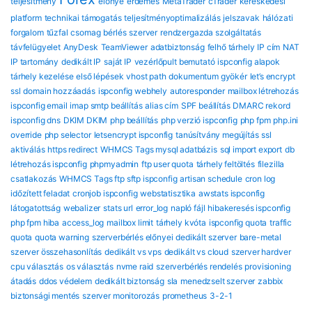
teljesítmény
előnye
érdemes
MetaTrader
cTrader
kereskedési
platform
technikai támogatás
teljesítményoptimalizálás
jelszavak
hálózati
forgalom
tűzfal
csomag
bérlés
szerver
rendzergazda szolgáltatás
távfelügyelet
AnyDesk
TeamViewer
adatbiztonság
felhő tárhely
IP cím
NAT
IP tartomány
dedikált IP
saját IP
vezérlőpult bemutató
ispconfig alapok
tárhely kezelése
első lépések
vhost path
dokumentum gyökér
let’s encrypt
ssl
domain hozzáadás
ispconfig webhely
autoresponder
mailbox létrehozás
ispconfig email
imap smtp beállítás
alias cím
SPF beállítás
DMARC rekord
ispconfig dns
DKIM DKIM
php beállítás
php verzió ispconfig
php fpm
php.ini
override
php selector
letsencrypt ispconfig
tanúsítvány megújítás
ssl
aktiválás
https redirect
WHMCS Tags mysql adatbázis
sql import export
db
létrehozás ispconfig
phpmyadmin
ftp user quota
tárhely feltöltés
filezilla
csatlakozás
WHMCS Tags ftp sftp ispconfig
artisan schedule
cron log
időzített feladat
cronjob ispconfig
webstatisztika
awstats ispconfig
látogatottság
webalizer
stats url
error_log
napló fájl
hibakeresés ispconfig
php fpm hiba
access_log
mailbox limit
tárhely kvóta
ispconfig quota
traffic
quota
quota warning
szerverbérlés előnyei
dedikált szerver
bare-metal
szerver összehasonlítás
dedikált vs vps
dedikált vs cloud
szerver hardver
cpu választás
os választás
nvme raid
szerverbérlés rendelés
provisioning
átadás
ddos védelem
dedikált biztonság
sla
menedzselt szerver
zabbix
biztonsági mentés
szerver monitorozás
prometheus
3-2-1