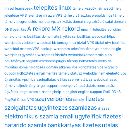
telepítés
linux
mysql
teamspeak
tárhely kezdőknek
webtárhely
jelentése
VPS jelentése
mi az a VPS
tárhely választás
weboldalhoz tárhely
tárhely megrendelés menete
vps aktiválás
domain regisztráció
saját domain
A rekord
MX rekord
DNS beállítás
email hitelesítés
spf dkim
dmarc
cname beállítás
domain átirányítás
ssl beállítás
weboldal https
wordpress védelem
weboldal biztonság
linux tűzfal
VPS tűzfal
ufw beállítás
weboldal mentés
VPS backup
wordpress telepítés tárhelyre
cache plugin
wordpress gyorsítás
wordpress frissítés
weboldal karbantartás
alap
bővítmények
legjobb wordpress plugin
tárhely költöztetés
weboldal
migrálás
domain költözés
domain átkérés
vps költöztetés
vps migráció
outlook költöztetés
email mentés
tárhely státusz
weboldal nem elérhető
vps
újraindítás
vps hiba
szolgáltatás leállás
szerver státusz
weboldal lassú
tárhely teljesítmény
angol support
többnyelvű tudásbázis
nemzetközi
ügyfelek
angol számla
hosting help in english
english support
DoS
DDoS
szerverbérlés
fizetes
PayPal
Cloud VPS
tarhely
szolgaltatas
ugyintezes
szamlazas
dijazas
elektronikus szamla
email
ugyfelfiok
fizetesi
hatarido
szamla
bankkartyas fizetes
utalas