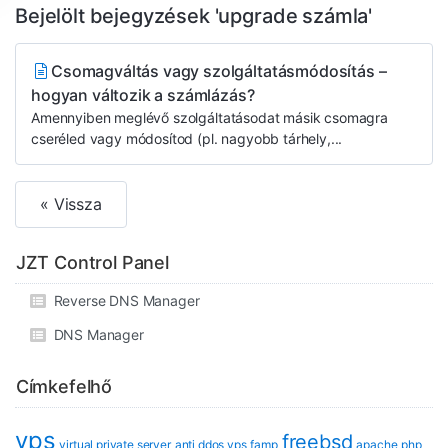
Bejelölt bejegyzések 'upgrade számla'
Csomagváltás vagy szolgáltatásmódosítás –
hogyan változik a számlázás?
Amennyiben meglévő szolgáltatásodat másik csomagra
cseréled vagy módosítod (pl. nagyobb tárhely,...
« Vissza
JZT Control Panel
Reverse DNS Manager
DNS Manager
Címkefelhő
vps
freebsd
virtual private server
anti ddos vps
famp
apache
php