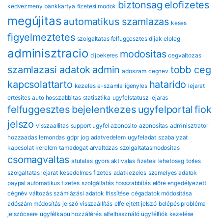
biztonsag
eloﬁzetes
kedvezmeny
bankkartya
fizetesi modok
megújitas
automatikus szamlazas
keses
figyelmeztetes
szolgaltatas felfuggesztes
dijak
eloleg
adminisztracio
modositas
dijbekeres
cegvaltozas
szamlazasi adatok
admin
tobb ceg
adoszam
cegnev
kapcsolattarto
hatarido
kezeles
e-szamla
igenyles
lejarat
ertesites
auto hosszabbitas
statisztika
ugyfelstatusz
lejaras
felfuggesztes
bejelentkezes
ugyfelportal
fiok
jelszo
visszaallitas
support
ugyfel azonosito
azonositas
adminisztrator
hozzaadas
lemondas
gdpr
jog
adatvedelem
ugyfeladat
szabalyzat
kapcsolat
kerelem
tamadogat
arvaltozas
szolgaltatasmodositas
csomagvaltas
atutalas
gyors aktivalas
fizetesi lehetoseg
torles
szolgaltatas lejarat
kesedelmes fizetes
adatkezeles
szemelyes adatok
paypal automatikus fizetes
szolgáltatás hosszabbítás
előre engedélyezett
cégnév változás
számlázási adatok frissítése
cégadatok módosítása
adószám módosítás
jelszó visszaállítás
elfelejtett jelszó
belépés probléma
jelszócsere
ügyfélkapu hozzáférés
alfelhasználó
ügyfélfiók kezelése