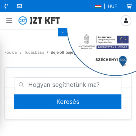
| HUF
Főoldal
Tudásbázis
Bejelölt bejegyzések upgrade számla