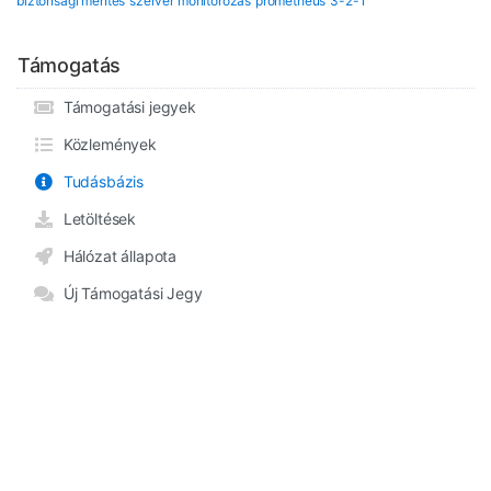
biztonsági mentés
szerver monitorozás
prometheus
3-2-1
Támogatás
Támogatási jegyek
Közlemények
Tudásbázis
Letöltések
Hálózat állapota
Új Támogatási Jegy