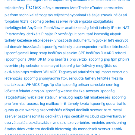
Forex
teljesítmény
előnye
érdemes
MetaTrader
cTrader
kereskedési
platform
technikai támogatás
teljesítményoptimalizálás
jelszavak
hálózati
forgalom
tűzfal
csomag
bérlés
szerver
rendzergazda szolgáltatás
távfelügyelet
AnyDesk
TeamViewer
adatbiztonság
felhő tárhely
IP cím
NAT
IP tartomány
dedikált IP
saját IP
vezérlőpult bemutató
ispconfig alapok
tárhely kezelése
első lépések
vhost path
dokumentum gyökér
let’s encrypt
ssl
domain hozzáadás
ispconfig webhely
autoresponder
mailbox létrehozás
ispconfig email
imap smtp beállítás
alias cím
SPF beállítás
DMARC rekord
ispconfig dns
DKIM DKIM
php beállítás
php verzió ispconfig
php fpm
php.ini
override
php selector
letsencrypt ispconfig
tanúsítvány megújítás
ssl
aktiválás
https redirect
WHMCS Tags mysql adatbázis
sql import export
db
létrehozás ispconfig
phpmyadmin
ftp user quota
tárhely feltöltés
filezilla
csatlakozás
WHMCS Tags ftp sftp ispconfig
artisan schedule
cron log
időzített feladat
cronjob ispconfig
webstatisztika
awstats ispconfig
látogatottság
webalizer
stats url
error_log
napló fájl
hibakeresés ispconfig
php fpm hiba
access_log
mailbox limit
tárhely kvóta
ispconfig quota
traffic
quota
quota warning
szerverbérlés előnyei
dedikált szerver
bare-metal
szerver összehasonlítás
dedikált vs vps
dedikált vs cloud
szerver hardver
cpu választás
os választás
nvme raid
szerverbérlés rendelés
provisioning
átadás
ddos védelem
dedikált biztonság
sla
menedzselt szerver
zabbix