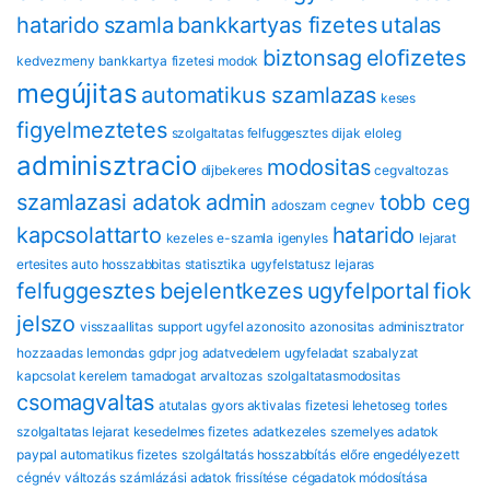
hatarido
szamla
bankkartyas fizetes
utalas
biztonsag
eloﬁzetes
kedvezmeny
bankkartya
fizetesi modok
megújitas
automatikus szamlazas
keses
figyelmeztetes
szolgaltatas felfuggesztes
dijak
eloleg
adminisztracio
modositas
dijbekeres
cegvaltozas
szamlazasi adatok
admin
tobb ceg
adoszam
cegnev
kapcsolattarto
hatarido
kezeles
e-szamla
igenyles
lejarat
ertesites
auto hosszabbitas
statisztika
ugyfelstatusz
lejaras
felfuggesztes
bejelentkezes
ugyfelportal
fiok
jelszo
visszaallitas
support
ugyfel azonosito
azonositas
adminisztrator
hozzaadas
lemondas
gdpr
jog
adatvedelem
ugyfeladat
szabalyzat
kapcsolat
kerelem
tamadogat
arvaltozas
szolgaltatasmodositas
csomagvaltas
atutalas
gyors aktivalas
fizetesi lehetoseg
torles
szolgaltatas lejarat
kesedelmes fizetes
adatkezeles
szemelyes adatok
paypal automatikus fizetes
szolgáltatás hosszabbítás
előre engedélyezett
cégnév változás
számlázási adatok frissítése
cégadatok módosítása