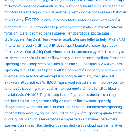
fájlkezelés
hasznos gyakorlati példák
biztonsági mentések automatizálása
monitorozási stratégiák
CPU
teljesítménymetrikák
memóriakezelés
hálózati
Forex
teljesítmény
előnye
érdemes
MetaTrader
cTrader
kereskedési
platform
technikai támogatás
teljesítményoptimalizálás
jelszavak
hálózati
forgalom
tűzfal
csomag
bérlés
szerver
rendzergazda szolgáltatás
távfelügyelet
AnyDesk
TeamViewer
adatbiztonság
felhő tárhely
IP cím
NAT
IP tartomány
dedikált IP
saját IP
vezérlőpult bemutató
ispconfig alapok
tárhely kezelése
első lépések
vhost path
dokumentum gyökér
let’s encrypt
ssl
domain hozzáadás
ispconfig webhely
autoresponder
mailbox létrehozás
ispconfig email
imap smtp beállítás
alias cím
SPF beállítás
DMARC rekord
ispconfig dns
DKIM DKIM
php beállítás
php verzió ispconfig
php fpm
php.ini
override
php selector
letsencrypt ispconfig
tanúsítvány megújítás
ssl
aktiválás
https redirect
WHMCS Tags mysql adatbázis
sql import export
db
létrehozás ispconfig
phpmyadmin
ftp user quota
tárhely feltöltés
filezilla
csatlakozás
WHMCS Tags ftp sftp ispconfig
artisan schedule
cron log
időzített feladat
cronjob ispconfig
webstatisztika
awstats ispconfig
látogatottság
webalizer
stats url
error_log
napló fájl
hibakeresés ispconfig
php fpm hiba
access_log
mailbox limit
tárhely kvóta
ispconfig quota
traffic
quota
quota warning
szerverbérlés előnyei
dedikált szerver
bare-metal
szerver összehasonlítás
dedikált vs vps
dedikált vs cloud
szerver hardver