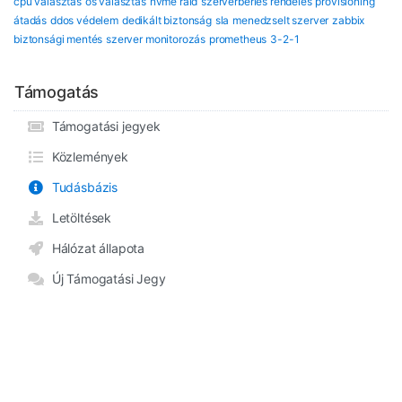
cpu választás
os választás
nvme raid
szerverbérlés rendelés
provisioning
átadás
ddos védelem
dedikált biztonság
sla
menedzselt szerver
zabbix
biztonsági mentés
szerver monitorozás
prometheus
3-2-1
Támogatás
Támogatási jegyek
Közlemények
Tudásbázis
Letöltések
Hálózat állapota
Új Támogatási Jegy