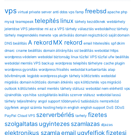
vps
freebsd
virtual private server
anti ddos vps
famp
apache
php
telepítés
linux
mysql
teamspeak
tárhely kezdőknek
webtárhely
jelentése
VPS jelentése
mi az a VPS
tárhely választás
weboldalhoz tárhely
tárhely megrendelés menete
vps aktiválás
domain regisztráció
saját domain
A rekord
MX rekord
DNS beállítás
email hitelesítés
spf dkim
dmarc
cname beállítás
domain átirányítás
ssl beállítás
weboldal https
wordpress védelem
weboldal biztonság
linux tűzfal
VPS tűzfal
ufw beállítás
weboldal mentés
VPS backup
wordpress telepítés tárhelyre
cache plugin
wordpress gyorsítás
wordpress frissítés
weboldal karbantartás
alap
bővítmények
legjobb wordpress plugin
tárhely költöztetés
weboldal
migrálás
domain költözés
domain átkérés
vps költöztetés
vps migráció
outlook költöztetés
email mentés
tárhely státusz
weboldal nem elérhető
vps
újraindítás
vps hiba
szolgáltatás leállás
szerver státusz
weboldal lassú
tárhely teljesítmény
angol support
többnyelvű tudásbázis
nemzetközi
ügyfelek
angol számla
hosting help in english
english support
DoS
DDoS
szerverbérlés
fizetes
PayPal
Cloud VPS
tarhely
szolgaltatas
ugyintezes
szamlazas
dijazas
elektronikus szamla
email
ugyfelfiok
fizetesi