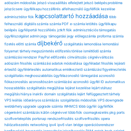
adószám módosítás
jelszó visszaállítás
elfelejtett jelszó
belépés probléma
jelszócsere
ügyfélkapu hozzáférés
alfelhasználó
ügyfélfiók kezelése
kapcsolattartó hozzáadása
adminisztrátor fiók
több
felhasználó
digitális számla
számla PDF
e-számla letöltés
ügyfélkapu
belépés
ügyfélportál hozzáférés
jztkft fiók
adminisztrációs támogatás
ügyfélszolgálat
admin jegy
támogatási jegy
előlegszámla
proforma számla
díjbekérő
fizetés előtti számla
szolgáltatás lemondása
lemondási
folyamat
tárhely megszüntetés
előfizetés törlése
ismétlődő számla
számlázási rendszer
PayPal előfizetés
címváltozás
cégnévváltozás
adószám frissítés
számlázási adatok módosítása
ügyféladat frissítés
lejárati
értesítő
ügyfélértesítés
automatikus emlékeztető
számlázási figyelmeztetés
szolgáltatás meghosszabbítás
ügyfélazonosító
támogatási azonosító
fiókazonosítás
azonosítószám
számlázási azonosító
ügyfél ID
automatikus
hosszabbítás
szolgáltatás megújítása
lejárat kezelése
lejárt státusz
megújítás hiánya
inaktív domain
szolgáltatás lejárt
felfüggesztett tárhely
VPS leállás
időarányos számlázás
szolgáltatás módosítás
VPS downgrade
webtárhely upgrade
upgrade számla
WHMCS több ügyfél
ügyfélfiók
cégenként
számlázás külön cégnévvel
több fiók
csomagkezelés
pkg
ports
szoftvertelepítés
portsnap
rendszerfrissítés
szoftverfrissítés
opera
hálózatkezelés
networking
ipv4
ipv6
vlan
bridge
operációsrendszer
konfiguráció
bevezetés
jogosultság
jelszókezelés
PAM
patch
bash
szkript