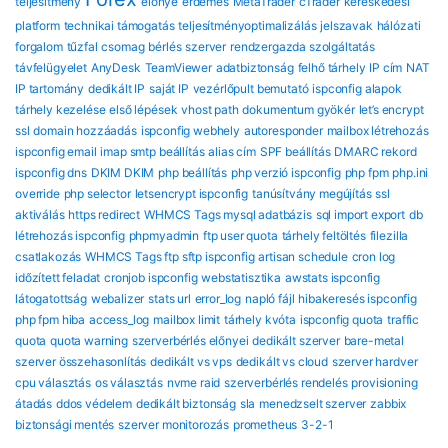
teljesítmény
előnye
érdemes
MetaTrader
cTrader
kereskedési
platform
technikai támogatás
teljesítményoptimalizálás
jelszavak
hálózati
forgalom
tűzfal
csomag
bérlés
szerver
rendzergazda szolgáltatás
távfelügyelet
AnyDesk
TeamViewer
adatbiztonság
felhő tárhely
IP cím
NAT
IP tartomány
dedikált IP
saját IP
vezérlőpult bemutató
ispconfig alapok
tárhely kezelése
első lépések
vhost path
dokumentum gyökér
let’s encrypt
ssl
domain hozzáadás
ispconfig webhely
autoresponder
mailbox létrehozás
ispconfig email
imap smtp beállítás
alias cím
SPF beállítás
DMARC rekord
ispconfig dns
DKIM DKIM
php beállítás
php verzió ispconfig
php fpm
php.ini
override
php selector
letsencrypt ispconfig
tanúsítvány megújítás
ssl
aktiválás
https redirect
WHMCS Tags mysql adatbázis
sql import export
db
létrehozás ispconfig
phpmyadmin
ftp user quota
tárhely feltöltés
filezilla
csatlakozás
WHMCS Tags ftp sftp ispconfig
artisan schedule
cron log
időzített feladat
cronjob ispconfig
webstatisztika
awstats ispconfig
látogatottság
webalizer
stats url
error_log
napló fájl
hibakeresés ispconfig
php fpm hiba
access_log
mailbox limit
tárhely kvóta
ispconfig quota
traffic
quota
quota warning
szerverbérlés előnyei
dedikált szerver
bare-metal
szerver összehasonlítás
dedikált vs vps
dedikált vs cloud
szerver hardver
cpu választás
os választás
nvme raid
szerverbérlés rendelés
provisioning
átadás
ddos védelem
dedikált biztonság
sla
menedzselt szerver
zabbix
biztonsági mentés
szerver monitorozás
prometheus
3-2-1