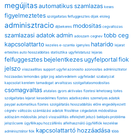
megújitas
automatikus szamlazas
keses
figyelmeztetes
szolgaltatas felfuggesztes
dijak
eloleg
adminisztracio
modositas
dijbekeres
cegvaltozas
szamlazasi adatok
admin
tobb ceg
adoszam
cegnev
kapcsolattarto
hatarido
kezeles
e-szamla
igenyles
lejarat
ertesites
auto hosszabbitas
statisztika
ugyfelstatusz
lejaras
felfuggesztes
bejelentkezes
ugyfelportal
fiok
jelszo
visszaallitas
support
ugyfel azonosito
azonositas
adminisztrator
hozzaadas
lemondas
gdpr
jog
adatvedelem
ugyfeladat
szabalyzat
kapcsolat
kerelem
tamadogat
arvaltozas
szolgaltatasmodositas
csomagvaltas
atutalas
gyors aktivalas
fizetesi lehetoseg
torles
szolgaltatas lejarat
kesedelmes fizetes
adatkezeles
szemelyes adatok
paypal automatikus fizetes
szolgáltatás hosszabbítás
előre engedélyezett
cégnév változás
számlázási adatok frissítése
cégadatok módosítása
adószám módosítás
jelszó visszaállítás
elfelejtett jelszó
belépés probléma
jelszócsere
ügyfélkapu hozzáférés
alfelhasználó
ügyfélfiók kezelése
kapcsolattartó hozzáadása
adminisztrátor fiók
több