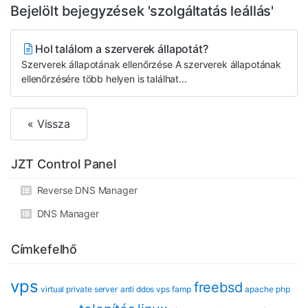
Bejelölt bejegyzések 'szolgáltatás leállás'
Hol találom a szerverek állapotát?
Szerverek állapotának ellenőrzése A szerverek állapotának
ellenőrzésére több helyen is találhat...
« Vissza
JZT Control Panel
Reverse DNS Manager
DNS Manager
Címkefelhő
vps
freebsd
virtual private server
anti ddos vps
famp
apache
php