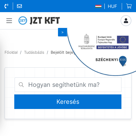
| HUF
Főoldal
Tudásbázis
Bejelölt bejegyzések szolgáltatás leállás