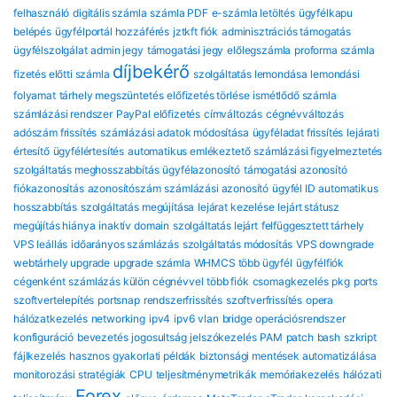
felhasználó
digitális számla
számla PDF
e-számla letöltés
ügyfélkapu
belépés
ügyfélportál hozzáférés
jztkft fiók
adminisztrációs támogatás
ügyfélszolgálat
admin jegy
támogatási jegy
előlegszámla
proforma számla
díjbekérő
fizetés előtti számla
szolgáltatás lemondása
lemondási
folyamat
tárhely megszüntetés
előfizetés törlése
ismétlődő számla
számlázási rendszer
PayPal előfizetés
címváltozás
cégnévváltozás
adószám frissítés
számlázási adatok módosítása
ügyféladat frissítés
lejárati
értesítő
ügyfélértesítés
automatikus emlékeztető
számlázási figyelmeztetés
szolgáltatás meghosszabbítás
ügyfélazonosító
támogatási azonosító
fiókazonosítás
azonosítószám
számlázási azonosító
ügyfél ID
automatikus
hosszabbítás
szolgáltatás megújítása
lejárat kezelése
lejárt státusz
megújítás hiánya
inaktív domain
szolgáltatás lejárt
felfüggesztett tárhely
VPS leállás
időarányos számlázás
szolgáltatás módosítás
VPS downgrade
webtárhely upgrade
upgrade számla
WHMCS több ügyfél
ügyfélfiók
cégenként
számlázás külön cégnévvel
több fiók
csomagkezelés
pkg
ports
szoftvertelepítés
portsnap
rendszerfrissítés
szoftverfrissítés
opera
hálózatkezelés
networking
ipv4
ipv6
vlan
bridge
operációsrendszer
konfiguráció
bevezetés
jogosultság
jelszókezelés
PAM
patch
bash
szkript
fájlkezelés
hasznos gyakorlati példák
biztonsági mentések automatizálása
monitorozási stratégiák
CPU
teljesítménymetrikák
memóriakezelés
hálózati
Forex