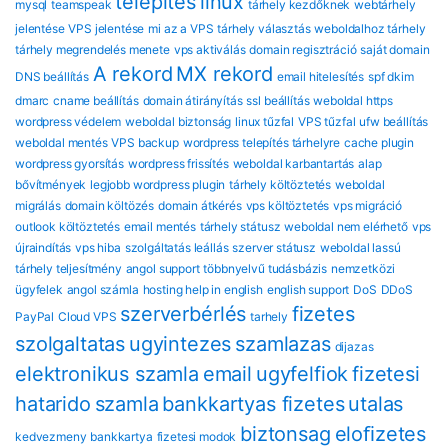
telepítés
linux
mysql
teamspeak
tárhely kezdőknek
webtárhely
jelentése
VPS jelentése
mi az a VPS
tárhely választás
weboldalhoz tárhely
tárhely megrendelés menete
vps aktiválás
domain regisztráció
saját domain
A rekord
MX rekord
DNS beállítás
email hitelesítés
spf dkim
dmarc
cname beállítás
domain átirányítás
ssl beállítás
weboldal https
wordpress védelem
weboldal biztonság
linux tűzfal
VPS tűzfal
ufw beállítás
weboldal mentés
VPS backup
wordpress telepítés tárhelyre
cache plugin
wordpress gyorsítás
wordpress frissítés
weboldal karbantartás
alap
bővítmények
legjobb wordpress plugin
tárhely költöztetés
weboldal
migrálás
domain költözés
domain átkérés
vps költöztetés
vps migráció
outlook költöztetés
email mentés
tárhely státusz
weboldal nem elérhető
vps
újraindítás
vps hiba
szolgáltatás leállás
szerver státusz
weboldal lassú
tárhely teljesítmény
angol support
többnyelvű tudásbázis
nemzetközi
ügyfelek
angol számla
hosting help in english
english support
DoS
DDoS
szerverbérlés
fizetes
PayPal
Cloud VPS
tarhely
szolgaltatas
ugyintezes
szamlazas
dijazas
elektronikus szamla
email
ugyfelfiok
fizetesi
hatarido
szamla
bankkartyas fizetes
utalas
biztonsag
eloﬁzetes
kedvezmeny
bankkartya
fizetesi modok