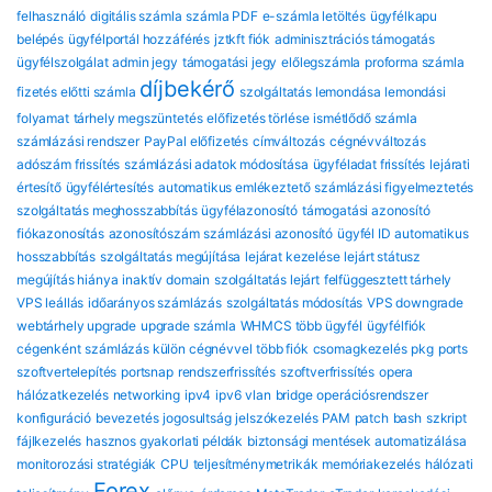
felhasználó
digitális számla
számla PDF
e-számla letöltés
ügyfélkapu
belépés
ügyfélportál hozzáférés
jztkft fiók
adminisztrációs támogatás
ügyfélszolgálat
admin jegy
támogatási jegy
előlegszámla
proforma számla
díjbekérő
fizetés előtti számla
szolgáltatás lemondása
lemondási
folyamat
tárhely megszüntetés
előfizetés törlése
ismétlődő számla
számlázási rendszer
PayPal előfizetés
címváltozás
cégnévváltozás
adószám frissítés
számlázási adatok módosítása
ügyféladat frissítés
lejárati
értesítő
ügyfélértesítés
automatikus emlékeztető
számlázási figyelmeztetés
szolgáltatás meghosszabbítás
ügyfélazonosító
támogatási azonosító
fiókazonosítás
azonosítószám
számlázási azonosító
ügyfél ID
automatikus
hosszabbítás
szolgáltatás megújítása
lejárat kezelése
lejárt státusz
megújítás hiánya
inaktív domain
szolgáltatás lejárt
felfüggesztett tárhely
VPS leállás
időarányos számlázás
szolgáltatás módosítás
VPS downgrade
webtárhely upgrade
upgrade számla
WHMCS több ügyfél
ügyfélfiók
cégenként
számlázás külön cégnévvel
több fiók
csomagkezelés
pkg
ports
szoftvertelepítés
portsnap
rendszerfrissítés
szoftverfrissítés
opera
hálózatkezelés
networking
ipv4
ipv6
vlan
bridge
operációsrendszer
konfiguráció
bevezetés
jogosultság
jelszókezelés
PAM
patch
bash
szkript
fájlkezelés
hasznos gyakorlati példák
biztonsági mentések automatizálása
monitorozási stratégiák
CPU
teljesítménymetrikák
memóriakezelés
hálózati
Forex