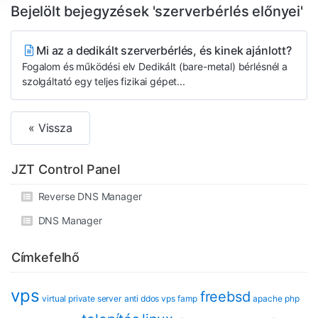
Bejelölt bejegyzések 'szerverbérlés előnyei'
Mi az a dedikált szerverbérlés, és kinek ajánlott?
Fogalom és működési elv Dedikált (bare-metal) bérlésnél a
szolgáltató egy teljes fizikai gépet...
« Vissza
JZT Control Panel
Reverse DNS Manager
DNS Manager
Címkefelhő
vps
freebsd
virtual private server
anti ddos vps
famp
apache
php