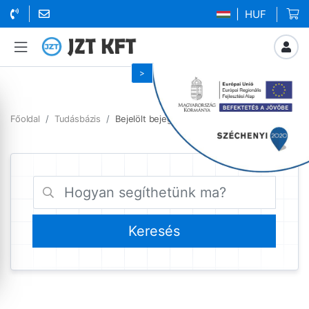
| HUF
Főoldal
Tudásbázis
Bejelölt bejegyzések szerverbérlés előnyei