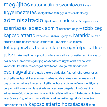
megújitas
automatikus szamlazas
keses
figyelmeztetes
szolgaltatas felfuggesztes
dijak
eloleg
adminisztracio
modositas
dijbekeres
cegvaltozas
szamlazasi adatok
admin
tobb ceg
adoszam
cegnev
kapcsolattarto
hatarido
kezeles
e-szamla
igenyles
lejarat
ertesites
auto hosszabbitas
statisztika
ugyfelstatusz
lejaras
felfuggesztes
bejelentkezes
ugyfelportal
fiok
jelszo
visszaallitas
support
ugyfel azonosito
azonositas
adminisztrator
hozzaadas
lemondas
gdpr
jog
adatvedelem
ugyfeladat
szabalyzat
kapcsolat
kerelem
tamadogat
arvaltozas
szolgaltatasmodositas
csomagvaltas
atutalas
gyors aktivalas
fizetesi lehetoseg
torles
szolgaltatas lejarat
kesedelmes fizetes
adatkezeles
szemelyes adatok
paypal automatikus fizetes
szolgáltatás hosszabbítás
előre engedélyezett
cégnév változás
számlázási adatok frissítése
cégadatok módosítása
adószám módosítás
jelszó visszaállítás
elfelejtett jelszó
belépés probléma
jelszócsere
ügyfélkapu hozzáférés
alfelhasználó
ügyfélfiók kezelése
kapcsolattartó hozzáadása
adminisztrátor fiók
több