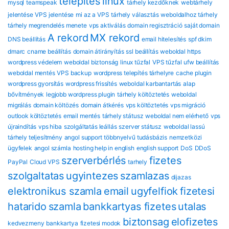
telepítés
linux
mysql
teamspeak
tárhely kezdőknek
webtárhely
jelentése
VPS jelentése
mi az a VPS
tárhely választás
weboldalhoz tárhely
tárhely megrendelés menete
vps aktiválás
domain regisztráció
saját domain
A rekord
MX rekord
DNS beállítás
email hitelesítés
spf dkim
dmarc
cname beállítás
domain átirányítás
ssl beállítás
weboldal https
wordpress védelem
weboldal biztonság
linux tűzfal
VPS tűzfal
ufw beállítás
weboldal mentés
VPS backup
wordpress telepítés tárhelyre
cache plugin
wordpress gyorsítás
wordpress frissítés
weboldal karbantartás
alap
bővítmények
legjobb wordpress plugin
tárhely költöztetés
weboldal
migrálás
domain költözés
domain átkérés
vps költöztetés
vps migráció
outlook költöztetés
email mentés
tárhely státusz
weboldal nem elérhető
vps
újraindítás
vps hiba
szolgáltatás leállás
szerver státusz
weboldal lassú
tárhely teljesítmény
angol support
többnyelvű tudásbázis
nemzetközi
ügyfelek
angol számla
hosting help in english
english support
DoS
DDoS
szerverbérlés
fizetes
PayPal
Cloud VPS
tarhely
szolgaltatas
ugyintezes
szamlazas
dijazas
elektronikus szamla
email
ugyfelfiok
fizetesi
hatarido
szamla
bankkartyas fizetes
utalas
biztonsag
eloﬁzetes
kedvezmeny
bankkartya
fizetesi modok