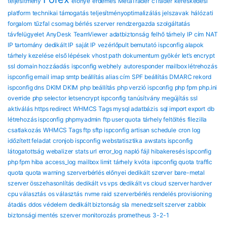
teljesítmény
előnye
érdemes
MetaTrader
cTrader
kereskedési
platform
technikai támogatás
teljesítményoptimalizálás
jelszavak
hálózati
forgalom
tűzfal
csomag
bérlés
szerver
rendzergazda szolgáltatás
távfelügyelet
AnyDesk
TeamViewer
adatbiztonság
felhő tárhely
IP cím
NAT
IP tartomány
dedikált IP
saját IP
vezérlőpult bemutató
ispconfig alapok
tárhely kezelése
első lépések
vhost path
dokumentum gyökér
let’s encrypt
ssl
domain hozzáadás
ispconfig webhely
autoresponder
mailbox létrehozás
ispconfig email
imap smtp beállítás
alias cím
SPF beállítás
DMARC rekord
ispconfig dns
DKIM DKIM
php beállítás
php verzió ispconfig
php fpm
php.ini
override
php selector
letsencrypt ispconfig
tanúsítvány megújítás
ssl
aktiválás
https redirect
WHMCS Tags mysql adatbázis
sql import export
db
létrehozás ispconfig
phpmyadmin
ftp user quota
tárhely feltöltés
filezilla
csatlakozás
WHMCS Tags ftp sftp ispconfig
artisan schedule
cron log
időzített feladat
cronjob ispconfig
webstatisztika
awstats ispconfig
látogatottság
webalizer
stats url
error_log
napló fájl
hibakeresés ispconfig
php fpm hiba
access_log
mailbox limit
tárhely kvóta
ispconfig quota
traffic
quota
quota warning
szerverbérlés előnyei
dedikált szerver
bare-metal
szerver összehasonlítás
dedikált vs vps
dedikált vs cloud
szerver hardver
cpu választás
os választás
nvme raid
szerverbérlés rendelés
provisioning
átadás
ddos védelem
dedikált biztonság
sla
menedzselt szerver
zabbix
biztonsági mentés
szerver monitorozás
prometheus
3-2-1