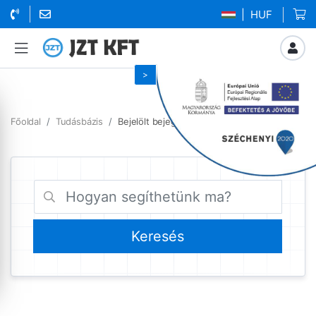
| HUF
Főoldal
Tudásbázis
Bejelölt bejegyzések megújitas