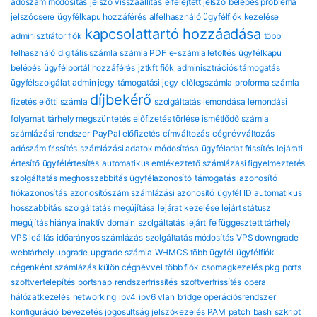
adószám módosítás
jelszó visszaállítás
elfelejtett jelszó
belépés probléma
jelszócsere
ügyfélkapu hozzáférés
alfelhasználó
ügyfélfiók kezelése
kapcsolattartó hozzáadása
adminisztrátor fiók
több
felhasználó
digitális számla
számla PDF
e-számla letöltés
ügyfélkapu
belépés
ügyfélportál hozzáférés
jztkft fiók
adminisztrációs támogatás
ügyfélszolgálat
admin jegy
támogatási jegy
előlegszámla
proforma számla
díjbekérő
fizetés előtti számla
szolgáltatás lemondása
lemondási
folyamat
tárhely megszüntetés
előfizetés törlése
ismétlődő számla
számlázási rendszer
PayPal előfizetés
címváltozás
cégnévváltozás
adószám frissítés
számlázási adatok módosítása
ügyféladat frissítés
lejárati
értesítő
ügyfélértesítés
automatikus emlékeztető
számlázási figyelmeztetés
szolgáltatás meghosszabbítás
ügyfélazonosító
támogatási azonosító
fiókazonosítás
azonosítószám
számlázási azonosító
ügyfél ID
automatikus
hosszabbítás
szolgáltatás megújítása
lejárat kezelése
lejárt státusz
megújítás hiánya
inaktív domain
szolgáltatás lejárt
felfüggesztett tárhely
VPS leállás
időarányos számlázás
szolgáltatás módosítás
VPS downgrade
webtárhely upgrade
upgrade számla
WHMCS több ügyfél
ügyfélfiók
cégenként
számlázás külön cégnévvel
több fiók
csomagkezelés
pkg
ports
szoftvertelepítés
portsnap
rendszerfrissítés
szoftverfrissítés
opera
hálózatkezelés
networking
ipv4
ipv6
vlan
bridge
operációsrendszer
konfiguráció
bevezetés
jogosultság
jelszókezelés
PAM
patch
bash
szkript