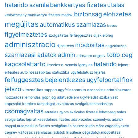
hatarido
szamla
bankkartyas fizetes
utalas
biztonsag
eloﬁzetes
kedvezmeny
bankkartya
fizetesi modok
megújitas
automatikus szamlazas
keses
figyelmeztetes
szolgaltatas felfuggesztes
dijak
eloleg
adminisztracio
modositas
dijbekeres
cegvaltozas
szamlazasi adatok
admin
tobb ceg
adoszam
cegnev
kapcsolattarto
hatarido
kezeles
e-szamla
igenyles
lejarat
ertesites
auto hosszabbitas
statisztika
ugyfelstatusz
lejaras
felfuggesztes
bejelentkezes
ugyfelportal
fiok
jelszo
visszaallitas
support
ugyfel azonosito
azonositas
adminisztrator
hozzaadas
lemondas
gdpr
jog
adatvedelem
ugyfeladat
szabalyzat
kapcsolat
kerelem
tamadogat
arvaltozas
szolgaltatasmodositas
csomagvaltas
atutalas
gyors aktivalas
fizetesi lehetoseg
torles
szolgaltatas lejarat
kesedelmes fizetes
adatkezeles
szemelyes adatok
paypal automatikus fizetes
szolgáltatás hosszabbítás
előre engedélyezett
cégnév változás
számlázási adatok frissítése
cégadatok módosítása