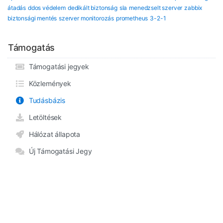
átadás
ddos védelem
dedikált biztonság
sla
menedzselt szerver
zabbix
biztonsági mentés
szerver monitorozás
prometheus
3-2-1
Támogatás
Támogatási jegyek
Közlemények
Tudásbázis
Letöltések
Hálózat állapota
Új Támogatási Jegy