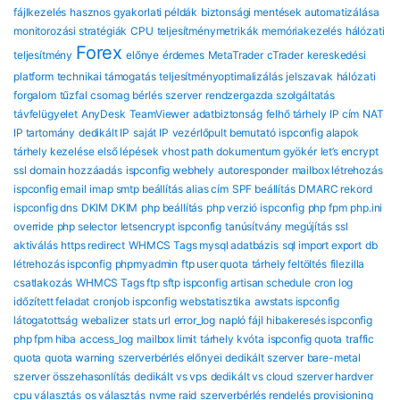
fájlkezelés
hasznos gyakorlati példák
biztonsági mentések automatizálása
monitorozási stratégiák
CPU
teljesítménymetrikák
memóriakezelés
hálózati
Forex
teljesítmény
előnye
érdemes
MetaTrader
cTrader
kereskedési
platform
technikai támogatás
teljesítményoptimalizálás
jelszavak
hálózati
forgalom
tűzfal
csomag
bérlés
szerver
rendzergazda szolgáltatás
távfelügyelet
AnyDesk
TeamViewer
adatbiztonság
felhő tárhely
IP cím
NAT
IP tartomány
dedikált IP
saját IP
vezérlőpult bemutató
ispconfig alapok
tárhely kezelése
első lépések
vhost path
dokumentum gyökér
let’s encrypt
ssl
domain hozzáadás
ispconfig webhely
autoresponder
mailbox létrehozás
ispconfig email
imap smtp beállítás
alias cím
SPF beállítás
DMARC rekord
ispconfig dns
DKIM DKIM
php beállítás
php verzió ispconfig
php fpm
php.ini
override
php selector
letsencrypt ispconfig
tanúsítvány megújítás
ssl
aktiválás
https redirect
WHMCS Tags mysql adatbázis
sql import export
db
létrehozás ispconfig
phpmyadmin
ftp user quota
tárhely feltöltés
filezilla
csatlakozás
WHMCS Tags ftp sftp ispconfig
artisan schedule
cron log
időzített feladat
cronjob ispconfig
webstatisztika
awstats ispconfig
látogatottság
webalizer
stats url
error_log
napló fájl
hibakeresés ispconfig
php fpm hiba
access_log
mailbox limit
tárhely kvóta
ispconfig quota
traffic
quota
quota warning
szerverbérlés előnyei
dedikált szerver
bare-metal
szerver összehasonlítás
dedikált vs vps
dedikált vs cloud
szerver hardver
cpu választás
os választás
nvme raid
szerverbérlés rendelés
provisioning