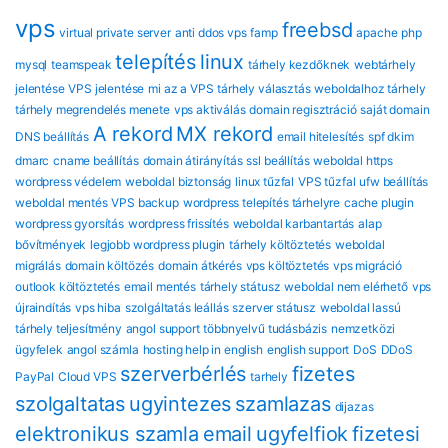
vps
freebsd
virtual private server
anti ddos vps
famp
apache
php
telepítés
linux
mysql
teamspeak
tárhely kezdőknek
webtárhely
jelentése
VPS jelentése
mi az a VPS
tárhely választás
weboldalhoz tárhely
tárhely megrendelés menete
vps aktiválás
domain regisztráció
saját domain
A rekord
MX rekord
DNS beállítás
email hitelesítés
spf dkim
dmarc
cname beállítás
domain átirányítás
ssl beállítás
weboldal https
wordpress védelem
weboldal biztonság
linux tűzfal
VPS tűzfal
ufw beállítás
weboldal mentés
VPS backup
wordpress telepítés tárhelyre
cache plugin
wordpress gyorsítás
wordpress frissítés
weboldal karbantartás
alap
bővítmények
legjobb wordpress plugin
tárhely költöztetés
weboldal
migrálás
domain költözés
domain átkérés
vps költöztetés
vps migráció
outlook költöztetés
email mentés
tárhely státusz
weboldal nem elérhető
vps
újraindítás
vps hiba
szolgáltatás leállás
szerver státusz
weboldal lassú
tárhely teljesítmény
angol support
többnyelvű tudásbázis
nemzetközi
ügyfelek
angol számla
hosting help in english
english support
DoS
DDoS
szerverbérlés
fizetes
PayPal
Cloud VPS
tarhely
szolgaltatas
ugyintezes
szamlazas
dijazas
elektronikus szamla
email
ugyfelfiok
fizetesi