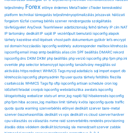
Forex
teljesítmény
előnye
érdemes
MetaTrader
cTrader
kereskedési
platform
technikai támogatás
teljesítményoptimalizálás
jelszavak
hálózati
forgalom
tűzfal
csomag
bérlés
szerver
rendzergazda szolgáltatás
távfelügyelet
AnyDesk
TeamViewer
adatbiztonság
felhő tárhely
IP cím
NAT
IP tartomány
dedikált IP
saját IP
vezérlőpult bemutató
ispconfig alapok
tárhely kezelése
első lépések
vhost path
dokumentum gyökér
let’s encrypt
ssl
domain hozzáadás
ispconfig webhely
autoresponder
mailbox létrehozás
ispconfig email
imap smtp beállítás
alias cím
SPF beállítás
DMARC rekord
ispconfig dns
DKIM DKIM
php beállítás
php verzió ispconfig
php fpm
php.ini
override
php selector
letsencrypt ispconfig
tanúsítvány megújítás
ssl
aktiválás
https redirect
WHMCS Tags mysql adatbázis
sql import export
db
létrehozás ispconfig
phpmyadmin
ftp user quota
tárhely feltöltés
filezilla
csatlakozás
WHMCS Tags ftp sftp ispconfig
artisan schedule
cron log
időzített feladat
cronjob ispconfig
webstatisztika
awstats ispconfig
látogatottság
webalizer
stats url
error_log
napló fájl
hibakeresés ispconfig
php fpm hiba
access_log
mailbox limit
tárhely kvóta
ispconfig quota
traffic
quota
quota warning
szerverbérlés előnyei
dedikált szerver
bare-metal
szerver összehasonlítás
dedikált vs vps
dedikált vs cloud
szerver hardver
cpu választás
os választás
nvme raid
szerverbérlés rendelés
provisioning
átadás
ddos védelem
dedikált biztonság
sla
menedzselt szerver
zabbix