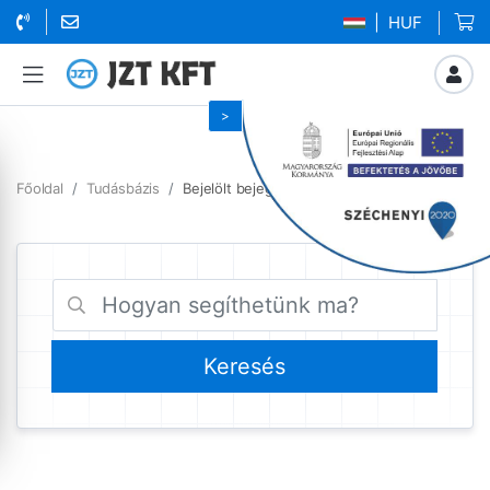
| HUF
Főoldal
Tudásbázis
Bejelölt bejegyzések lemondási folyamat