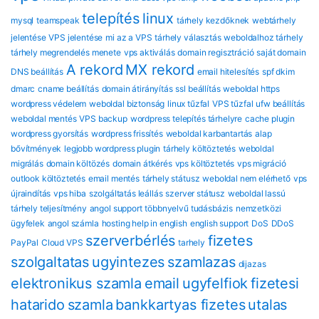
telepítés
linux
mysql
teamspeak
tárhely kezdőknek
webtárhely
jelentése
VPS jelentése
mi az a VPS
tárhely választás
weboldalhoz tárhely
tárhely megrendelés menete
vps aktiválás
domain regisztráció
saját domain
A rekord
MX rekord
DNS beállítás
email hitelesítés
spf dkim
dmarc
cname beállítás
domain átirányítás
ssl beállítás
weboldal https
wordpress védelem
weboldal biztonság
linux tűzfal
VPS tűzfal
ufw beállítás
weboldal mentés
VPS backup
wordpress telepítés tárhelyre
cache plugin
wordpress gyorsítás
wordpress frissítés
weboldal karbantartás
alap
bővítmények
legjobb wordpress plugin
tárhely költöztetés
weboldal
migrálás
domain költözés
domain átkérés
vps költöztetés
vps migráció
outlook költöztetés
email mentés
tárhely státusz
weboldal nem elérhető
vps
újraindítás
vps hiba
szolgáltatás leállás
szerver státusz
weboldal lassú
tárhely teljesítmény
angol support
többnyelvű tudásbázis
nemzetközi
ügyfelek
angol számla
hosting help in english
english support
DoS
DDoS
szerverbérlés
fizetes
PayPal
Cloud VPS
tarhely
szolgaltatas
ugyintezes
szamlazas
dijazas
elektronikus szamla
email
ugyfelfiok
fizetesi
hatarido
szamla
bankkartyas fizetes
utalas