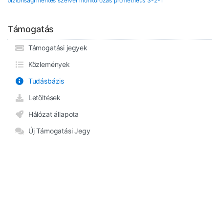
biztonsági mentés
szerver monitorozás
prometheus
3-2-1
Támogatás
Támogatási jegyek
Közlemények
Tudásbázis
Letöltések
Hálózat állapota
Új Támogatási Jegy