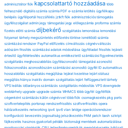
kapcsolattartó hozzáadása
adminisztrátor fiók
több
felhasználó
digitális számla
számla PDF
e-számla letöltés
ügyfélkapu
belépés
ügyfélportál hozzáférés
jztkft fiók
adminisztrációs támogatás
ügyfélszolgálat
admin jegy
támogatási jegy
előlegszámla
proforma számla
díjbekérő
fizetés előtti számla
szolgáltatás lemondása
lemondási
folyamat
tárhely megszüntetés
előfizetés törlése
ismétlődő számla
számlázási rendszer
PayPal előfizetés
címváltozás
cégnévváltozás
adószám frissítés
számlázási adatok módosítása
ügyféladat frissítés
lejárati
értesítő
ügyfélértesítés
automatikus emlékeztető
számlázási figyelmeztetés
szolgáltatás meghosszabbítás
ügyfélazonosító
támogatási azonosító
fiókazonosítás
azonosítószám
számlázási azonosító
ügyfél ID
automatikus
hosszabbítás
szolgáltatás megújítása
lejárat kezelése
lejárt státusz
megújítás hiánya
inaktív domain
szolgáltatás lejárt
felfüggesztett tárhely
VPS leállás
időarányos számlázás
szolgáltatás módosítás
VPS downgrade
webtárhely upgrade
upgrade számla
WHMCS több ügyfél
ügyfélfiók
cégenként
számlázás külön cégnévvel
több fiók
csomagkezelés
pkg
ports
szoftvertelepítés
portsnap
rendszerfrissítés
szoftverfrissítés
opera
hálózatkezelés
networking
ipv4
ipv6
vlan
bridge
operációsrendszer
konfiguráció
bevezetés
jogosultság
jelszókezelés
PAM
patch
bash
szkript
fájlkezelés
hasznos gyakorlati példák
biztonsági mentések automatizálása
monitorozási stratégiák
CPU
teljesítménymetrikák
memóriakezelés
hálózati