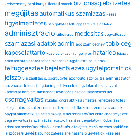
biztonsag
eloﬁzetes
kedvezmeny
bankkartya
fizetesi modok
megújitas
automatikus szamlazas
keses
figyelmeztetes
szolgaltatas felfuggesztes
dijak
eloleg
adminisztracio
modositas
dijbekeres
cegvaltozas
szamlazasi adatok
admin
tobb ceg
adoszam
cegnev
kapcsolattarto
hatarido
kezeles
e-szamla
igenyles
lejarat
ertesites
auto hosszabbitas
statisztika
ugyfelstatusz
lejaras
felfuggesztes
bejelentkezes
ugyfelportal
fiok
jelszo
visszaallitas
support
ugyfel azonosito
azonositas
adminisztrator
hozzaadas
lemondas
gdpr
jog
adatvedelem
ugyfeladat
szabalyzat
kapcsolat
kerelem
tamadogat
arvaltozas
szolgaltatasmodositas
csomagvaltas
atutalas
gyors aktivalas
fizetesi lehetoseg
torles
szolgaltatas lejarat
kesedelmes fizetes
adatkezeles
szemelyes adatok
paypal automatikus fizetes
szolgáltatás hosszabbítás
előre engedélyezett
cégnév változás
számlázási adatok frissítése
cégadatok módosítása
adószám módosítás
jelszó visszaállítás
elfelejtett jelszó
belépés probléma
jelszócsere
ügyfélkapu hozzáférés
alfelhasználó
ügyfélfiók kezelése