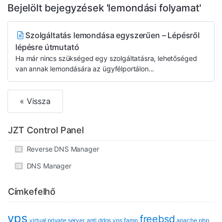
Bejelölt bejegyzések 'lemondási folyamat'
Szolgáltatás lemondása egyszerűen – Lépésről
lépésre útmutató
Ha már nincs szükséged egy szolgáltatásra, lehetőséged
van annak lemondására az ügyfélportálon...
« Vissza
JZT Control Panel
Reverse DNS Manager
DNS Manager
Címkefelhő
vps
freebsd
virtual private server
anti ddos vps
famp
apache
php