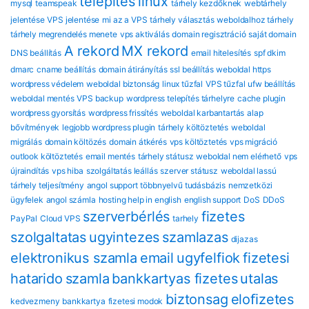
telepítés
linux
mysql
teamspeak
tárhely kezdőknek
webtárhely
jelentése
VPS jelentése
mi az a VPS
tárhely választás
weboldalhoz tárhely
tárhely megrendelés menete
vps aktiválás
domain regisztráció
saját domain
A rekord
MX rekord
DNS beállítás
email hitelesítés
spf dkim
dmarc
cname beállítás
domain átirányítás
ssl beállítás
weboldal https
wordpress védelem
weboldal biztonság
linux tűzfal
VPS tűzfal
ufw beállítás
weboldal mentés
VPS backup
wordpress telepítés tárhelyre
cache plugin
wordpress gyorsítás
wordpress frissítés
weboldal karbantartás
alap
bővítmények
legjobb wordpress plugin
tárhely költöztetés
weboldal
migrálás
domain költözés
domain átkérés
vps költöztetés
vps migráció
outlook költöztetés
email mentés
tárhely státusz
weboldal nem elérhető
vps
újraindítás
vps hiba
szolgáltatás leállás
szerver státusz
weboldal lassú
tárhely teljesítmény
angol support
többnyelvű tudásbázis
nemzetközi
ügyfelek
angol számla
hosting help in english
english support
DoS
DDoS
szerverbérlés
fizetes
PayPal
Cloud VPS
tarhely
szolgaltatas
ugyintezes
szamlazas
dijazas
elektronikus szamla
email
ugyfelfiok
fizetesi
hatarido
szamla
bankkartyas fizetes
utalas
biztonsag
eloﬁzetes
kedvezmeny
bankkartya
fizetesi modok