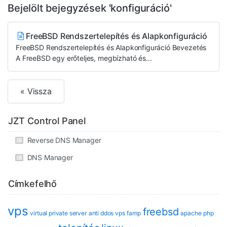
Bejelölt bejegyzések 'konfiguráció'
FreeBSD Rendszertelepítés és Alapkonfiguráció
FreeBSD Rendszertelepítés és Alapkonfiguráció Bevezetés
A FreeBSD egy erőteljes, megbízható és...
« Vissza
JZT Control Panel
Reverse DNS Manager
DNS Manager
Címkefelhő
vps
freebsd
virtual private server
anti ddos vps
famp
apache
php