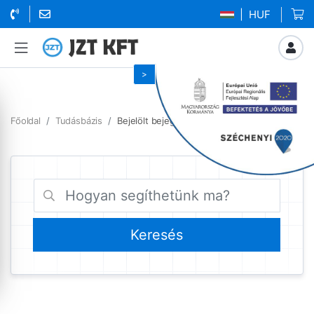
| HUF
Főoldal
Tudásbázis
Bejelölt bejegyzések konfiguráció