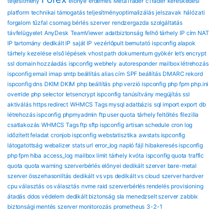
teljesítmény
előnye
érdemes
MetaTrader
cTrader
kereskedési
platform
technikai támogatás
teljesítményoptimalizálás
jelszavak
hálózati
forgalom
tűzfal
csomag
bérlés
szerver
rendzergazda szolgáltatás
távfelügyelet
AnyDesk
TeamViewer
adatbiztonság
felhő tárhely
IP cím
NAT
IP tartomány
dedikált IP
saját IP
vezérlőpult bemutató
ispconfig alapok
tárhely kezelése
első lépések
vhost path
dokumentum gyökér
let’s encrypt
ssl
domain hozzáadás
ispconfig webhely
autoresponder
mailbox létrehozás
ispconfig email
imap smtp beállítás
alias cím
SPF beállítás
DMARC rekord
ispconfig dns
DKIM DKIM
php beállítás
php verzió ispconfig
php fpm
php.ini
override
php selector
letsencrypt ispconfig
tanúsítvány megújítás
ssl
aktiválás
https redirect
WHMCS Tags mysql adatbázis
sql import export
db
létrehozás ispconfig
phpmyadmin
ftp user quota
tárhely feltöltés
filezilla
csatlakozás
WHMCS Tags ftp sftp ispconfig
artisan schedule
cron log
időzített feladat
cronjob ispconfig
webstatisztika
awstats ispconfig
látogatottság
webalizer
stats url
error_log
napló fájl
hibakeresés ispconfig
php fpm hiba
access_log
mailbox limit
tárhely kvóta
ispconfig quota
traffic
quota
quota warning
szerverbérlés előnyei
dedikált szerver
bare-metal
szerver összehasonlítás
dedikált vs vps
dedikált vs cloud
szerver hardver
cpu választás
os választás
nvme raid
szerverbérlés rendelés
provisioning
átadás
ddos védelem
dedikált biztonság
sla
menedzselt szerver
zabbix
biztonsági mentés
szerver monitorozás
prometheus
3-2-1