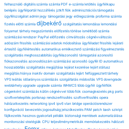
felhasználó
digitális számla
számla PDF
e-számla letöltés
ügyfélkapu
belépés
ügyfélportál hozzáférés
jztkft fiók
adminisztrációs támogatás
ügyfélszolgálat
admin jegy
támogatási jegy
előlegszámla
proforma számla
díjbekérő
fizetés előtti számla
szolgáltatás lemondása
lemondási
folyamat
tárhely megszüntetés
előfizetés törlése
ismétlődő számla
számlázási rendszer
PayPal előfizetés
címváltozás
cégnévváltozás
adószám frissítés
számlázási adatok módosítása
ügyféladat frissítés
lejárati
értesítő
ügyfélértesítés
automatikus emlékeztető
számlázási figyelmeztetés
szolgáltatás meghosszabbítás
ügyfélazonosító
támogatási azonosító
fiókazonosítás
azonosítószám
számlázási azonosító
ügyfél ID
automatikus
hosszabbítás
szolgáltatás megújítása
lejárat kezelése
lejárt státusz
megújítás hiánya
inaktív domain
szolgáltatás lejárt
felfüggesztett tárhely
VPS leállás
időarányos számlázás
szolgáltatás módosítás
VPS downgrade
webtárhely upgrade
upgrade számla
WHMCS több ügyfél
ügyfélfiók
cégenként
számlázás külön cégnévvel
több fiók
csomagkezelés
pkg
ports
szoftvertelepítés
portsnap
rendszerfrissítés
szoftverfrissítés
opera
hálózatkezelés
networking
ipv4
ipv6
vlan
bridge
operációsrendszer
konfiguráció
bevezetés
jogosultság
jelszókezelés
PAM
patch
bash
szkript
fájlkezelés
hasznos gyakorlati példák
biztonsági mentések automatizálása
monitorozási stratégiák
CPU
teljesítménymetrikák
memóriakezelés
hálózati
Forex