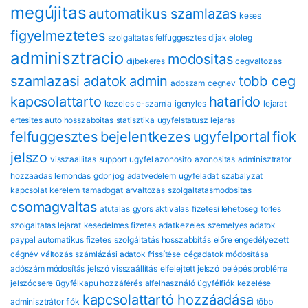
megújitas
automatikus szamlazas
keses
figyelmeztetes
szolgaltatas felfuggesztes
dijak
eloleg
adminisztracio
modositas
dijbekeres
cegvaltozas
szamlazasi adatok
admin
tobb ceg
adoszam
cegnev
kapcsolattarto
hatarido
kezeles
e-szamla
igenyles
lejarat
ertesites
auto hosszabbitas
statisztika
ugyfelstatusz
lejaras
felfuggesztes
bejelentkezes
ugyfelportal
fiok
jelszo
visszaallitas
support
ugyfel azonosito
azonositas
adminisztrator
hozzaadas
lemondas
gdpr
jog
adatvedelem
ugyfeladat
szabalyzat
kapcsolat
kerelem
tamadogat
arvaltozas
szolgaltatasmodositas
csomagvaltas
atutalas
gyors aktivalas
fizetesi lehetoseg
torles
szolgaltatas lejarat
kesedelmes fizetes
adatkezeles
szemelyes adatok
paypal automatikus fizetes
szolgáltatás hosszabbítás
előre engedélyezett
cégnév változás
számlázási adatok frissítése
cégadatok módosítása
adószám módosítás
jelszó visszaállítás
elfelejtett jelszó
belépés probléma
jelszócsere
ügyfélkapu hozzáférés
alfelhasználó
ügyfélfiók kezelése
kapcsolattartó hozzáadása
adminisztrátor fiók
több