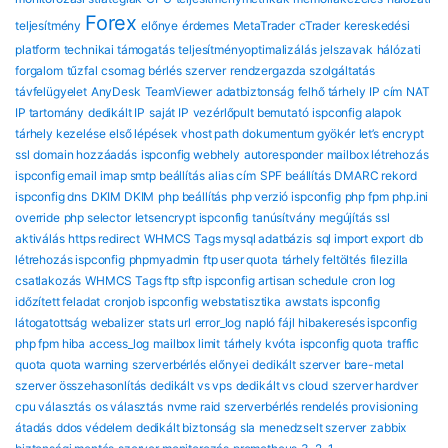
Forex
teljesítmény
előnye
érdemes
MetaTrader
cTrader
kereskedési
platform
technikai támogatás
teljesítményoptimalizálás
jelszavak
hálózati
forgalom
tűzfal
csomag
bérlés
szerver
rendzergazda szolgáltatás
távfelügyelet
AnyDesk
TeamViewer
adatbiztonság
felhő tárhely
IP cím
NAT
IP tartomány
dedikált IP
saját IP
vezérlőpult bemutató
ispconfig alapok
tárhely kezelése
első lépések
vhost path
dokumentum gyökér
let’s encrypt
ssl
domain hozzáadás
ispconfig webhely
autoresponder
mailbox létrehozás
ispconfig email
imap smtp beállítás
alias cím
SPF beállítás
DMARC rekord
ispconfig dns
DKIM DKIM
php beállítás
php verzió ispconfig
php fpm
php.ini
override
php selector
letsencrypt ispconfig
tanúsítvány megújítás
ssl
aktiválás
https redirect
WHMCS Tags mysql adatbázis
sql import export
db
létrehozás ispconfig
phpmyadmin
ftp user quota
tárhely feltöltés
filezilla
csatlakozás
WHMCS Tags ftp sftp ispconfig
artisan schedule
cron log
időzített feladat
cronjob ispconfig
webstatisztika
awstats ispconfig
látogatottság
webalizer
stats url
error_log
napló fájl
hibakeresés ispconfig
php fpm hiba
access_log
mailbox limit
tárhely kvóta
ispconfig quota
traffic
quota
quota warning
szerverbérlés előnyei
dedikált szerver
bare-metal
szerver összehasonlítás
dedikált vs vps
dedikált vs cloud
szerver hardver
cpu választás
os választás
nvme raid
szerverbérlés rendelés
provisioning
átadás
ddos védelem
dedikált biztonság
sla
menedzselt szerver
zabbix