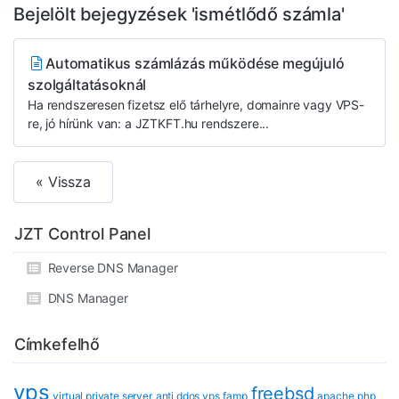
Bejelölt bejegyzések 'ismétlődő számla'
Automatikus számlázás működése megújuló
szolgáltatásoknál
Ha rendszeresen fizetsz elő tárhelyre, domainre vagy VPS-
re, jó hírünk van: a JZTKFT.hu rendszere...
« Vissza
JZT Control Panel
Reverse DNS Manager
DNS Manager
Címkefelhő
vps
freebsd
virtual private server
anti ddos vps
famp
apache
php