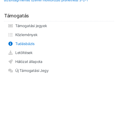
biztonsági mentés
szerver monitorozás
prometheus
3-2-1
Támogatás
Támogatási jegyek
Közlemények
Tudásbázis
Letöltések
Hálózat állapota
Új Támogatási Jegy