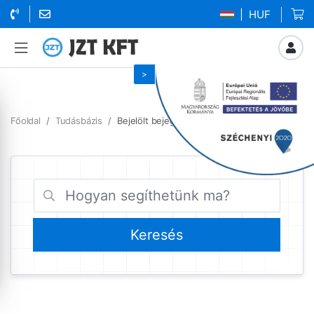
| HUF
Főoldal
Tudásbázis
Bejelölt bejegyzések ismétlődő számla