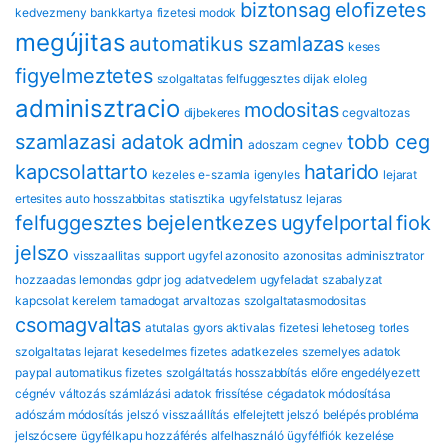
biztonsag
eloﬁzetes
kedvezmeny
bankkartya
fizetesi modok
megújitas
automatikus szamlazas
keses
figyelmeztetes
szolgaltatas felfuggesztes
dijak
eloleg
adminisztracio
modositas
dijbekeres
cegvaltozas
szamlazasi adatok
admin
tobb ceg
adoszam
cegnev
kapcsolattarto
hatarido
kezeles
e-szamla
igenyles
lejarat
ertesites
auto hosszabbitas
statisztika
ugyfelstatusz
lejaras
felfuggesztes
bejelentkezes
ugyfelportal
fiok
jelszo
visszaallitas
support
ugyfel azonosito
azonositas
adminisztrator
hozzaadas
lemondas
gdpr
jog
adatvedelem
ugyfeladat
szabalyzat
kapcsolat
kerelem
tamadogat
arvaltozas
szolgaltatasmodositas
csomagvaltas
atutalas
gyors aktivalas
fizetesi lehetoseg
torles
szolgaltatas lejarat
kesedelmes fizetes
adatkezeles
szemelyes adatok
paypal automatikus fizetes
szolgáltatás hosszabbítás
előre engedélyezett
cégnév változás
számlázási adatok frissítése
cégadatok módosítása
adószám módosítás
jelszó visszaállítás
elfelejtett jelszó
belépés probléma
jelszócsere
ügyfélkapu hozzáférés
alfelhasználó
ügyfélfiók kezelése