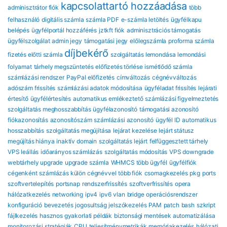
kapcsolattartó hozzáadása
adminisztrátor fiók
több
felhasználó
digitális számla
számla PDF
e-számla letöltés
ügyfélkapu
belépés
ügyfélportál hozzáférés
jztkft fiók
adminisztrációs támogatás
ügyfélszolgálat
admin jegy
támogatási jegy
előlegszámla
proforma számla
díjbekérő
fizetés előtti számla
szolgáltatás lemondása
lemondási
folyamat
tárhely megszüntetés
előfizetés törlése
ismétlődő számla
számlázási rendszer
PayPal előfizetés
címváltozás
cégnévváltozás
adószám frissítés
számlázási adatok módosítása
ügyféladat frissítés
lejárati
értesítő
ügyfélértesítés
automatikus emlékeztető
számlázási figyelmeztetés
szolgáltatás meghosszabbítás
ügyfélazonosító
támogatási azonosító
fiókazonosítás
azonosítószám
számlázási azonosító
ügyfél ID
automatikus
hosszabbítás
szolgáltatás megújítása
lejárat kezelése
lejárt státusz
megújítás hiánya
inaktív domain
szolgáltatás lejárt
felfüggesztett tárhely
VPS leállás
időarányos számlázás
szolgáltatás módosítás
VPS downgrade
webtárhely upgrade
upgrade számla
WHMCS több ügyfél
ügyfélfiók
cégenként
számlázás külön cégnévvel
több fiók
csomagkezelés
pkg
ports
szoftvertelepítés
portsnap
rendszerfrissítés
szoftverfrissítés
opera
hálózatkezelés
networking
ipv4
ipv6
vlan
bridge
operációsrendszer
konfiguráció
bevezetés
jogosultság
jelszókezelés
PAM
patch
bash
szkript
fájlkezelés
hasznos gyakorlati példák
biztonsági mentések automatizálása
monitorozási stratégiák
CPU
teljesítménymetrikák
memóriakezelés
hálózati