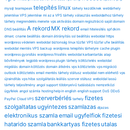
telepítés
linux
mysql
teamspeak
tárhely kezdőknek
webtárhely
jelentése
VPS jelentése
mi az a VPS
tárhely választás
weboldalhoz tárhely
tárhely megrendelés menete
vps aktiválás
domain regisztráció
saját domain
A rekord
MX rekord
DNS beállítás
email hitelesítés
spf dkim
dmarc
cname beállítás
domain átirányítás
ssl beállítás
weboldal https
wordpress védelem
weboldal biztonság
linux tűzfal
VPS tűzfal
ufw beállítás
weboldal mentés
VPS backup
wordpress telepítés tárhelyre
cache plugin
wordpress gyorsítás
wordpress frissítés
weboldal karbantartás
alap
bővítmények
legjobb wordpress plugin
tárhely költöztetés
weboldal
migrálás
domain költözés
domain átkérés
vps költöztetés
vps migráció
outlook költöztetés
email mentés
tárhely státusz
weboldal nem elérhető
vps
újraindítás
vps hiba
szolgáltatás leállás
szerver státusz
weboldal lassú
tárhely teljesítmény
angol support
többnyelvű tudásbázis
nemzetközi
ügyfelek
angol számla
hosting help in english
english support
DoS
DDoS
szerverbérlés
fizetes
PayPal
Cloud VPS
tarhely
szolgaltatas
ugyintezes
szamlazas
dijazas
elektronikus szamla
email
ugyfelfiok
fizetesi
hatarido
szamla
bankkartyas fizetes
utalas