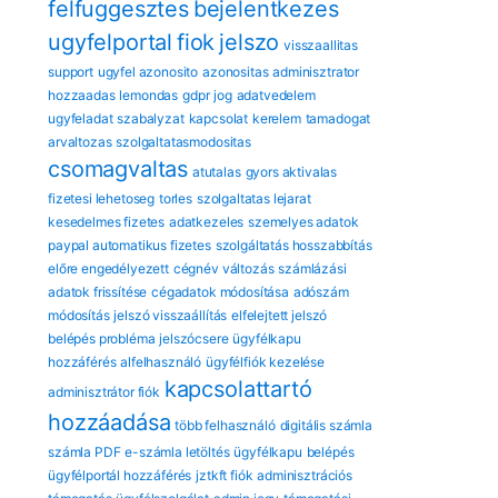
felfuggesztes
bejelentkezes
ugyfelportal
fiok
jelszo
visszaallitas
support
ugyfel azonosito
azonositas
adminisztrator
hozzaadas
lemondas
gdpr
jog
adatvedelem
ugyfeladat
szabalyzat
kapcsolat
kerelem
tamadogat
arvaltozas
szolgaltatasmodositas
csomagvaltas
atutalas
gyors aktivalas
fizetesi lehetoseg
torles
szolgaltatas lejarat
kesedelmes fizetes
adatkezeles
szemelyes adatok
paypal automatikus fizetes
szolgáltatás hosszabbítás
előre engedélyezett
cégnév változás
számlázási
adatok frissítése
cégadatok módosítása
adószám
módosítás
jelszó visszaállítás
elfelejtett jelszó
belépés probléma
jelszócsere
ügyfélkapu
hozzáférés
alfelhasználó
ügyfélfiók kezelése
kapcsolattartó
adminisztrátor fiók
hozzáadása
több felhasználó
digitális számla
számla PDF
e-számla letöltés
ügyfélkapu
belépés
ügyfélportál hozzáférés
jztkft fiók
adminisztrációs