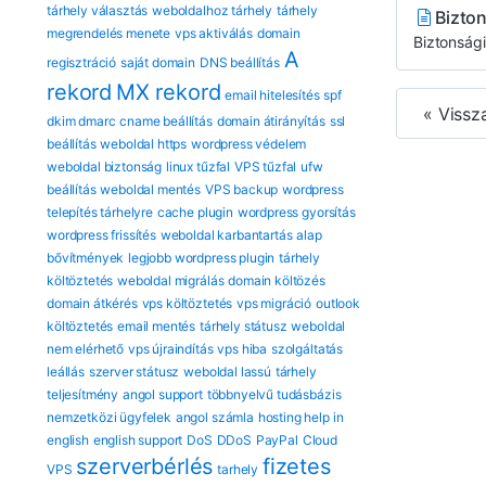
tárhely választás
weboldalhoz tárhely
tárhely
Bizto
megrendelés menete
vps aktiválás
domain
Biztonsági
A
regisztráció
saját domain
DNS beállítás
rekord
MX rekord
email hitelesítés
spf
« Vissz
dkim dmarc
cname beállítás
domain átirányítás
ssl
beállítás
weboldal https
wordpress védelem
weboldal biztonság
linux tűzfal
VPS tűzfal
ufw
beállítás
weboldal mentés
VPS backup
wordpress
telepítés tárhelyre
cache plugin
wordpress gyorsítás
wordpress frissítés
weboldal karbantartás
alap
bővítmények
legjobb wordpress plugin
tárhely
költöztetés
weboldal migrálás
domain költözés
domain átkérés
vps költöztetés
vps migráció
outlook
költöztetés
email mentés
tárhely státusz
weboldal
nem elérhető
vps újraindítás
vps hiba
szolgáltatás
leállás
szerver státusz
weboldal lassú
tárhely
teljesítmény
angol support
többnyelvű tudásbázis
nemzetközi ügyfelek
angol számla
hosting help in
english
english support
DoS
DDoS
PayPal
Cloud
szerverbérlés
fizetes
VPS
tarhely