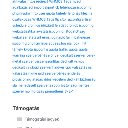
aktiválás
https redirect
WHMCS Tags mysql
adatbázis
sql import export
db létrehozás ispconfig
phpmyadmin
ftp user quota
tárhely feltöltés
filezilla
csatlakozás
WHMCS Tags ftp sftp ispconfig
artisan
schedule
cron log
időzített feladat
cronjob ispconfig
webstatisztika
awstats ispconfig
látogatottság
webalizer
stats url
error_log
napló fájl
hibakeresés
ispconfig
php fpm hiba
access_log
mailbox limit
tárhely kvóta
ispconfig quota
traffic quota
quota
warning
szerverbérlés előnyei
dedikált szerver
bare-
metal
szerver összehasonlítás
dedikált vs vps
dedikált vs cloud
szerver hardver
cpu választás
os
választás
nvme raid
szerverbérlés rendelés
provisioning
átadás
ddos védelem
dedikált biztonság
sla
menedzselt szerver
zabbix
biztonsági mentés
szerver monitorozás
prometheus
3-2-1
Támogatás
Támogatási jegyek