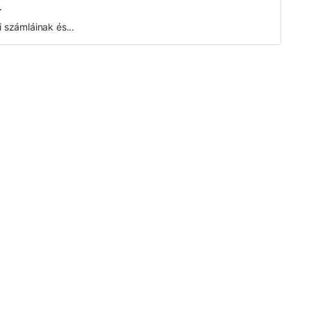
r
 számláinak és...