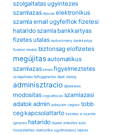
szolgaltatas
ugyintezes
szamlazas
elektronikus
dijazas
szamla
email
ugyfelfiok
fizetesi
hatarido
szamla
bankkartyas
fizetes
utalas
kedvezmeny
bankkartya
biztonsag
eloﬁzetes
fizetesi modok
megújitas
automatikus
szamlazas
figyelmeztetes
keses
szolgaltatas felfuggesztes
dijak
eloleg
adminisztracio
dijbekeres
modositas
szamlazasi
cegvaltozas
adatok
admin
tobb
adoszam
cegnev
ceg
kapcsolattarto
kezeles
e-szamla
hatarido
igenyles
lejarat
ertesites
auto
hosszabbitas
statisztika
ugyfelstatusz
lejaras