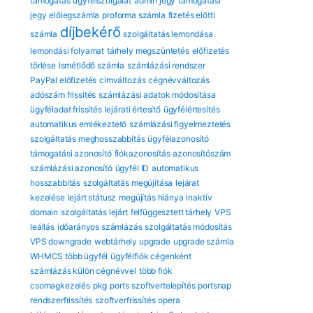
támogatás
ügyfélszolgálat
admin jegy
támogatási
jegy
előlegszámla
proforma számla
fizetés előtti
díjbekérő
számla
szolgáltatás lemondása
lemondási folyamat
tárhely megszüntetés
előfizetés
törlése
ismétlődő számla
számlázási rendszer
PayPal előfizetés
címváltozás
cégnévváltozás
adószám frissítés
számlázási adatok módosítása
ügyféladat frissítés
lejárati értesítő
ügyfélértesítés
automatikus emlékeztető
számlázási figyelmeztetés
szolgáltatás meghosszabbítás
ügyfélazonosító
támogatási azonosító
fiókazonosítás
azonosítószám
számlázási azonosító
ügyfél ID
automatikus
hosszabbítás
szolgáltatás megújítása
lejárat
kezelése
lejárt státusz
megújítás hiánya
inaktív
domain
szolgáltatás lejárt
felfüggesztett tárhely
VPS
leállás
időarányos számlázás
szolgáltatás módosítás
VPS downgrade
webtárhely upgrade
upgrade számla
WHMCS több ügyfél
ügyfélfiók cégenként
számlázás külön cégnévvel
több fiók
csomagkezelés
pkg
ports
szoftvertelepítés
portsnap
rendszerfrissítés
szoftverfrissítés
opera