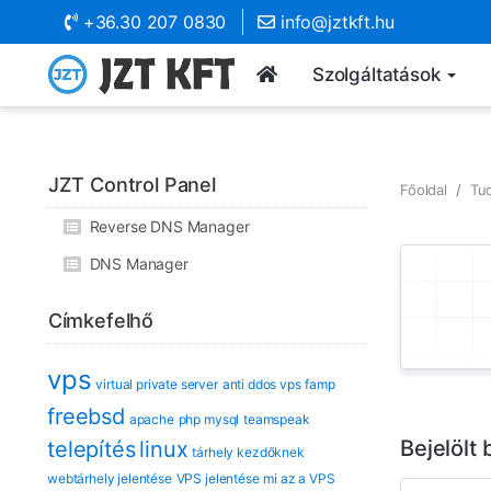
+36.30 207 0830
info@jztkft.hu
Szolgáltatások
JZT Control Panel
Főoldal
Tu
Reverse DNS Manager
DNS Manager
Címkefelhő
vps
virtual private server
anti ddos vps
famp
freebsd
apache
php mysql
teamspeak
Bejelölt 
telepítés
linux
tárhely kezdőknek
webtárhely jelentése
VPS jelentése
mi az a VPS