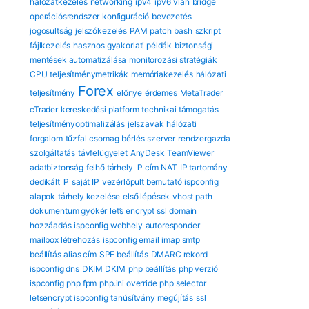
hálózatkezelés
networking
ipv4
ipv6
vlan
bridge
operációsrendszer
konfiguráció
bevezetés
jogosultság
jelszókezelés
PAM
patch
bash
szkript
fájlkezelés
hasznos gyakorlati példák
biztonsági
mentések automatizálása
monitorozási stratégiák
CPU
teljesítménymetrikák
memóriakezelés
hálózati
Forex
teljesítmény
előnye
érdemes
MetaTrader
cTrader
kereskedési platform
technikai támogatás
teljesítményoptimalizálás
jelszavak
hálózati
forgalom
tűzfal
csomag
bérlés
szerver
rendzergazda
szolgáltatás
távfelügyelet
AnyDesk
TeamViewer
adatbiztonság
felhő tárhely
IP cím
NAT
IP tartomány
dedikált IP
saját IP
vezérlőpult bemutató
ispconfig
alapok
tárhely kezelése
első lépések
vhost path
dokumentum gyökér
let’s encrypt ssl
domain
hozzáadás
ispconfig webhely
autoresponder
mailbox létrehozás
ispconfig email
imap smtp
beállítás
alias cím
SPF beállítás
DMARC rekord
ispconfig dns
DKIM DKIM
php beállítás
php verzió
ispconfig
php fpm
php.ini override
php selector
letsencrypt ispconfig
tanúsítvány megújítás
ssl