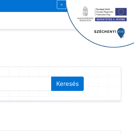
Magyar
| HUF