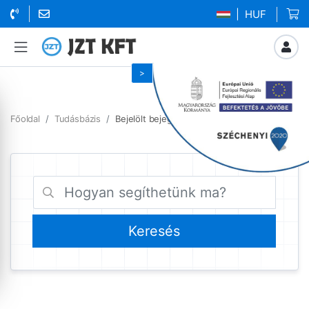
| HUF
Főoldal
Tudásbázis
Bejelölt bejegyzések fizetés előtti számla