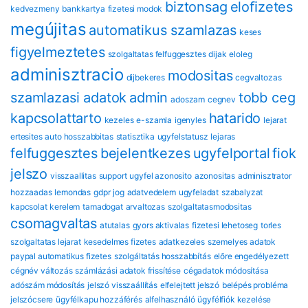
biztonsag
eloﬁzetes
kedvezmeny
bankkartya
fizetesi modok
megújitas
automatikus szamlazas
keses
figyelmeztetes
szolgaltatas felfuggesztes
dijak
eloleg
adminisztracio
modositas
dijbekeres
cegvaltozas
szamlazasi adatok
admin
tobb ceg
adoszam
cegnev
kapcsolattarto
hatarido
kezeles
e-szamla
igenyles
lejarat
ertesites
auto hosszabbitas
statisztika
ugyfelstatusz
lejaras
felfuggesztes
bejelentkezes
ugyfelportal
fiok
jelszo
visszaallitas
support
ugyfel azonosito
azonositas
adminisztrator
hozzaadas
lemondas
gdpr
jog
adatvedelem
ugyfeladat
szabalyzat
kapcsolat
kerelem
tamadogat
arvaltozas
szolgaltatasmodositas
csomagvaltas
atutalas
gyors aktivalas
fizetesi lehetoseg
torles
szolgaltatas lejarat
kesedelmes fizetes
adatkezeles
szemelyes adatok
paypal automatikus fizetes
szolgáltatás hosszabbítás
előre engedélyezett
cégnév változás
számlázási adatok frissítése
cégadatok módosítása
adószám módosítás
jelszó visszaállítás
elfelejtett jelszó
belépés probléma
jelszócsere
ügyfélkapu hozzáférés
alfelhasználó
ügyfélfiók kezelése