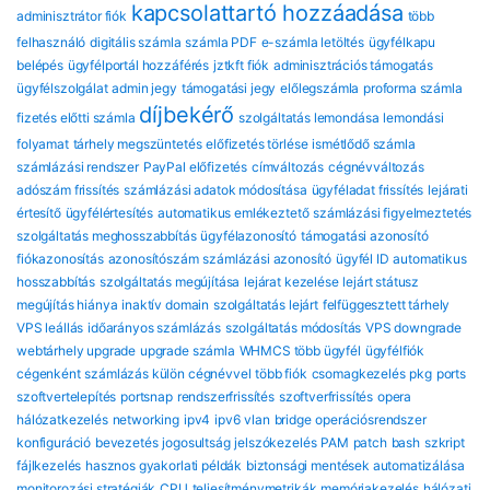
kapcsolattartó hozzáadása
adminisztrátor fiók
több
felhasználó
digitális számla
számla PDF
e-számla letöltés
ügyfélkapu
belépés
ügyfélportál hozzáférés
jztkft fiók
adminisztrációs támogatás
ügyfélszolgálat
admin jegy
támogatási jegy
előlegszámla
proforma számla
díjbekérő
fizetés előtti számla
szolgáltatás lemondása
lemondási
folyamat
tárhely megszüntetés
előfizetés törlése
ismétlődő számla
számlázási rendszer
PayPal előfizetés
címváltozás
cégnévváltozás
adószám frissítés
számlázási adatok módosítása
ügyféladat frissítés
lejárati
értesítő
ügyfélértesítés
automatikus emlékeztető
számlázási figyelmeztetés
szolgáltatás meghosszabbítás
ügyfélazonosító
támogatási azonosító
fiókazonosítás
azonosítószám
számlázási azonosító
ügyfél ID
automatikus
hosszabbítás
szolgáltatás megújítása
lejárat kezelése
lejárt státusz
megújítás hiánya
inaktív domain
szolgáltatás lejárt
felfüggesztett tárhely
VPS leállás
időarányos számlázás
szolgáltatás módosítás
VPS downgrade
webtárhely upgrade
upgrade számla
WHMCS több ügyfél
ügyfélfiók
cégenként
számlázás külön cégnévvel
több fiók
csomagkezelés
pkg
ports
szoftvertelepítés
portsnap
rendszerfrissítés
szoftverfrissítés
opera
hálózatkezelés
networking
ipv4
ipv6
vlan
bridge
operációsrendszer
konfiguráció
bevezetés
jogosultság
jelszókezelés
PAM
patch
bash
szkript
fájlkezelés
hasznos gyakorlati példák
biztonsági mentések automatizálása
monitorozási stratégiák
CPU
teljesítménymetrikák
memóriakezelés
hálózati