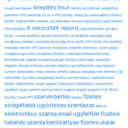
telepítés
linux
mysql
teamspeak
tárhely kezdőknek
webtárhely
jelentése
VPS jelentése
mi az a VPS
tárhely választás
weboldalhoz tárhely
tárhely megrendelés menete
vps aktiválás
domain regisztráció
saját domain
A rekord
MX rekord
DNS beállítás
email hitelesítés
spf dkim
dmarc
cname beállítás
domain átirányítás
ssl beállítás
weboldal https
wordpress védelem
weboldal biztonság
linux tűzfal
VPS tűzfal
ufw beállítás
weboldal mentés
VPS backup
wordpress telepítés tárhelyre
cache plugin
wordpress gyorsítás
wordpress frissítés
weboldal karbantartás
alap
bővítmények
legjobb wordpress plugin
tárhely költöztetés
weboldal
migrálás
domain költözés
domain átkérés
vps költöztetés
vps migráció
outlook költöztetés
email mentés
tárhely státusz
weboldal nem elérhető
vps
újraindítás
vps hiba
szolgáltatás leállás
szerver státusz
weboldal lassú
tárhely teljesítmény
angol support
többnyelvű tudásbázis
nemzetközi
ügyfelek
angol számla
hosting help in english
english support
DoS
DDoS
szerverbérlés
fizetes
PayPal
Cloud VPS
tarhely
szolgaltatas
ugyintezes
szamlazas
dijazas
elektronikus szamla
email
ugyfelfiok
fizetesi
hatarido
szamla
bankkartyas fizetes
utalas