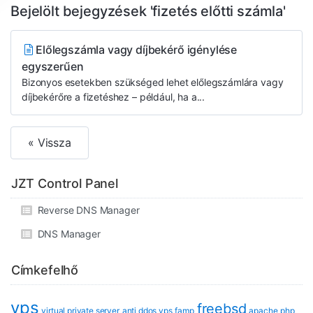
Bejelölt bejegyzések 'fizetés előtti számla'
Előlegszámla vagy díjbekérő igénylése
egyszerűen
Bizonyos esetekben szükséged lehet előlegszámlára vagy
díjbekérőre a fizetéshez – például, ha a...
« Vissza
JZT Control Panel
Reverse DNS Manager
DNS Manager
Címkefelhő
vps
freebsd
virtual private server
anti ddos vps
famp
apache
php