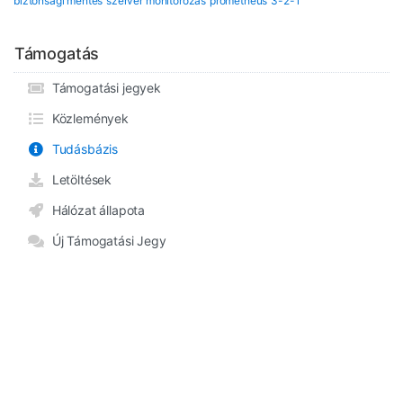
biztonsági mentés
szerver monitorozás
prometheus
3-2-1
Támogatás
Támogatási jegyek
Közlemények
Tudásbázis
Letöltések
Hálózat állapota
Új Támogatási Jegy