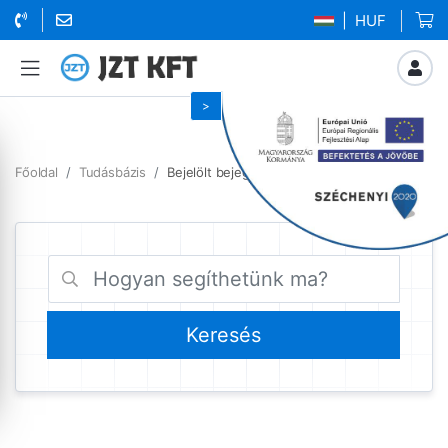
| HUF
Főoldal
Tudásbázis
Bejelölt bejegyzések domain hozzáadás