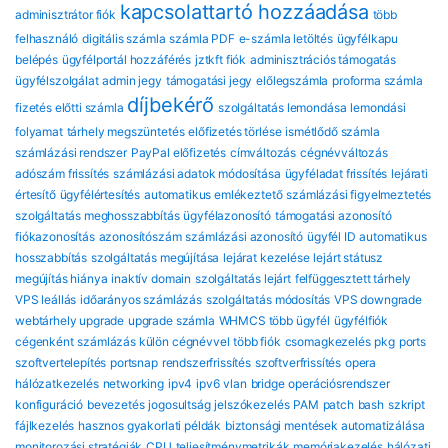
kapcsolattartó hozzáadása
adminisztrátor fiók
több
felhasználó
digitális számla
számla PDF
e-számla letöltés
ügyfélkapu
belépés
ügyfélportál hozzáférés
jztkft fiók
adminisztrációs támogatás
ügyfélszolgálat
admin jegy
támogatási jegy
előlegszámla
proforma számla
díjbekérő
fizetés előtti számla
szolgáltatás lemondása
lemondási
folyamat
tárhely megszüntetés
előfizetés törlése
ismétlődő számla
számlázási rendszer
PayPal előfizetés
címváltozás
cégnévváltozás
adószám frissítés
számlázási adatok módosítása
ügyféladat frissítés
lejárati
értesítő
ügyfélértesítés
automatikus emlékeztető
számlázási figyelmeztetés
szolgáltatás meghosszabbítás
ügyfélazonosító
támogatási azonosító
fiókazonosítás
azonosítószám
számlázási azonosító
ügyfél ID
automatikus
hosszabbítás
szolgáltatás megújítása
lejárat kezelése
lejárt státusz
megújítás hiánya
inaktív domain
szolgáltatás lejárt
felfüggesztett tárhely
VPS leállás
időarányos számlázás
szolgáltatás módosítás
VPS downgrade
webtárhely upgrade
upgrade számla
WHMCS több ügyfél
ügyfélfiók
cégenként
számlázás külön cégnévvel
több fiók
csomagkezelés
pkg
ports
szoftvertelepítés
portsnap
rendszerfrissítés
szoftverfrissítés
opera
hálózatkezelés
networking
ipv4
ipv6
vlan
bridge
operációsrendszer
konfiguráció
bevezetés
jogosultság
jelszókezelés
PAM
patch
bash
szkript
fájlkezelés
hasznos gyakorlati példák
biztonsági mentések automatizálása
monitorozási stratégiák
CPU
teljesítménymetrikák
memóriakezelés
hálózati