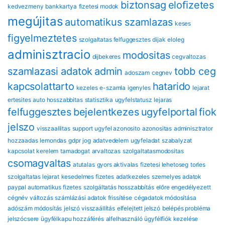
biztonsag
eloﬁzetes
kedvezmeny
bankkartya
fizetesi modok
megújitas
automatikus szamlazas
keses
figyelmeztetes
szolgaltatas felfuggesztes
dijak
eloleg
adminisztracio
modositas
dijbekeres
cegvaltozas
szamlazasi adatok
admin
tobb ceg
adoszam
cegnev
kapcsolattarto
hatarido
kezeles
e-szamla
igenyles
lejarat
ertesites
auto hosszabbitas
statisztika
ugyfelstatusz
lejaras
felfuggesztes
bejelentkezes
ugyfelportal
fiok
jelszo
visszaallitas
support
ugyfel azonosito
azonositas
adminisztrator
hozzaadas
lemondas
gdpr
jog
adatvedelem
ugyfeladat
szabalyzat
kapcsolat
kerelem
tamadogat
arvaltozas
szolgaltatasmodositas
csomagvaltas
atutalas
gyors aktivalas
fizetesi lehetoseg
torles
szolgaltatas lejarat
kesedelmes fizetes
adatkezeles
szemelyes adatok
paypal automatikus fizetes
szolgáltatás hosszabbítás
előre engedélyezett
cégnév változás
számlázási adatok frissítése
cégadatok módosítása
adószám módosítás
jelszó visszaállítás
elfelejtett jelszó
belépés probléma
jelszócsere
ügyfélkapu hozzáférés
alfelhasználó
ügyfélfiók kezelése