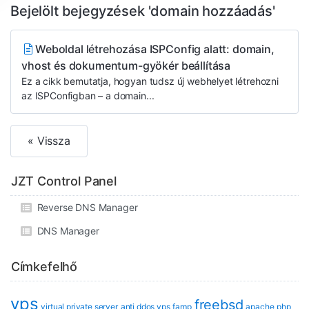
Bejelölt bejegyzések 'domain hozzáadás'
Weboldal létrehozása ISPConfig alatt: domain,
vhost és dokumentum-gyökér beállítása
Ez a cikk bemutatja, hogyan tudsz új webhelyet létrehozni
az ISPConfigban – a domain...
« Vissza
JZT Control Panel
Reverse DNS Manager
DNS Manager
Címkefelhő
vps
freebsd
virtual private server
anti ddos vps
famp
apache
php