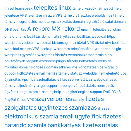
telepítés
linux
mysql
teamspeak
tárhely kezdőknek
webtárhely
jelentése
VPS jelentése
mi az a VPS
tárhely választás
weboldalhoz tárhely
tárhely megrendelés menete
vps aktiválás
domain regisztráció
saját domain
A rekord
MX rekord
DNS beállítás
email hitelesítés
spf dkim
dmarc
cname beállítás
domain átirányítás
ssl beállítás
weboldal https
wordpress védelem
weboldal biztonság
linux tűzfal
VPS tűzfal
ufw beállítás
weboldal mentés
VPS backup
wordpress telepítés tárhelyre
cache plugin
wordpress gyorsítás
wordpress frissítés
weboldal karbantartás
alap
bővítmények
legjobb wordpress plugin
tárhely költöztetés
weboldal
migrálás
domain költözés
domain átkérés
vps költöztetés
vps migráció
outlook költöztetés
email mentés
tárhely státusz
weboldal nem elérhető
vps
újraindítás
vps hiba
szolgáltatás leállás
szerver státusz
weboldal lassú
tárhely teljesítmény
angol support
többnyelvű tudásbázis
nemzetközi
ügyfelek
angol számla
hosting help in english
english support
DoS
DDoS
szerverbérlés
fizetes
PayPal
Cloud VPS
tarhely
szolgaltatas
ugyintezes
szamlazas
dijazas
elektronikus szamla
email
ugyfelfiok
fizetesi
hatarido
szamla
bankkartyas fizetes
utalas