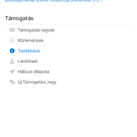
biztonsági mentés
szerver monitorozás
prometheus
3-2-1
Támogatás
Támogatási jegyek
Közlemények
Tudásbázis
Letöltések
Hálózat állapota
Új Támogatási Jegy