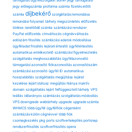
támogatás
ügyfélszolgálat
admin jegy
támogatási
jegy
előlegszámla
proforma számla
fizetés előtti
díjbekérő
számla
szolgáltatás lemondása
lemondási folyamat
tárhely megszüntetés
előfizetés
törlése
ismétlődő számla
számlázási rendszer
PayPal előfizetés
címváltozás
cégnévváltozás
adószám frissítés
számlázási adatok módosítása
ügyféladat frissítés
lejárati értesítő
ügyfélértesítés
automatikus emlékeztető
számlázási figyelmeztetés
szolgáltatás meghosszabbítás
ügyfélazonosító
támogatási azonosító
fiókazonosítás
azonosítószám
számlázási azonosító
ügyfél ID
automatikus
hosszabbítás
szolgáltatás megújítása
lejárat
kezelése
lejárt státusz
megújítás hiánya
inaktív
domain
szolgáltatás lejárt
felfüggesztett tárhely
VPS
leállás
időarányos számlázás
szolgáltatás módosítás
VPS downgrade
webtárhely upgrade
upgrade számla
WHMCS több ügyfél
ügyfélfiók cégenként
számlázás külön cégnévvel
több fiók
csomagkezelés
pkg
ports
szoftvertelepítés
portsnap
rendszerfrissítés
szoftverfrissítés
opera