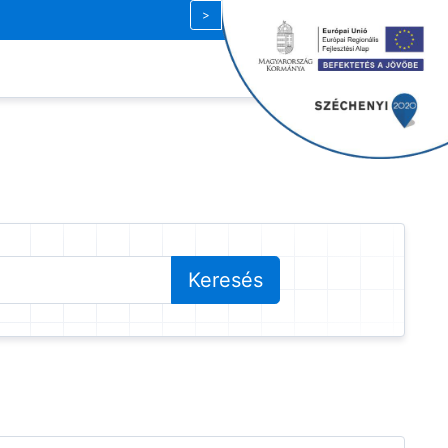
Magyar
| HUF