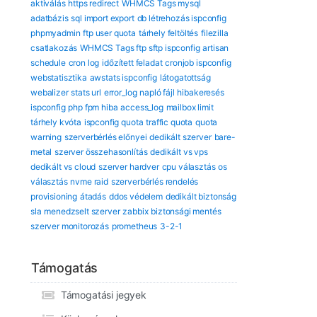
aktiválás
https redirect
WHMCS Tags mysql
adatbázis
sql import export
db létrehozás ispconfig
phpmyadmin
ftp user quota
tárhely feltöltés
filezilla
csatlakozás
WHMCS Tags ftp sftp ispconfig
artisan
schedule
cron log
időzített feladat
cronjob ispconfig
webstatisztika
awstats ispconfig
látogatottság
webalizer
stats url
error_log
napló fájl
hibakeresés
ispconfig
php fpm hiba
access_log
mailbox limit
tárhely kvóta
ispconfig quota
traffic quota
quota
warning
szerverbérlés előnyei
dedikált szerver
bare-
metal
szerver összehasonlítás
dedikált vs vps
dedikált vs cloud
szerver hardver
cpu választás
os
választás
nvme raid
szerverbérlés rendelés
provisioning
átadás
ddos védelem
dedikált biztonság
sla
menedzselt szerver
zabbix
biztonsági mentés
szerver monitorozás
prometheus
3-2-1
Támogatás
Támogatási jegyek