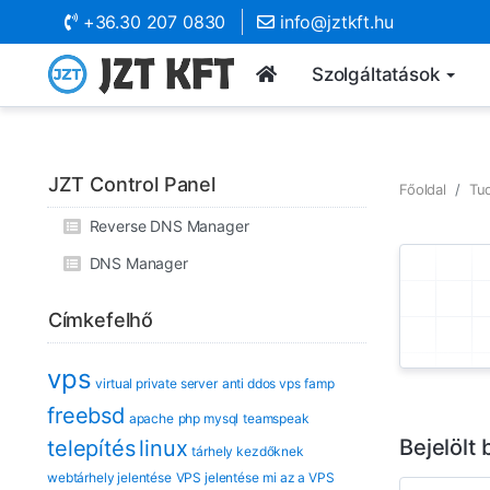
+36.30 207 0830
info@jztkft.hu
Szolgáltatások
JZT Control Panel
Főoldal
Tu
Reverse DNS Manager
DNS Manager
Címkefelhő
vps
virtual private server
anti ddos vps
famp
freebsd
apache
php mysql
teamspeak
Bejelölt
telepítés
linux
tárhely kezdőknek
webtárhely jelentése
VPS jelentése
mi az a VPS