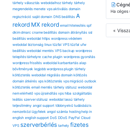
tárhely választás
weboldalhoz tárhely
tárhely
Cégné
megrendelés menete
vps aktiválás
domain
Ha céges 
A
regisztráció
saját domain
DNS beállítás
rekord
MX rekord
email hitelesítés
spf
« Vissz
dkim dmarc
cname beállítás
domain átirányítás
ssl
beállítás
weboldal https
wordpress védelem
weboldal biztonság
linux tűzfal
VPS tűzfal
ufw
beállítás
weboldal mentés
VPS backup
wordpress
telepítés tárhelyre
cache plugin
wordpress gyorsítás
wordpress frissítés
weboldal karbantartás
alap
bővítmények
legjobb wordpress plugin
tárhely
költöztetés
weboldal migrálás
domain költözés
domain átkérés
vps költöztetés
vps migráció
outlook
költöztetés
email mentés
tárhely státusz
weboldal
nem elérhető
vps újraindítás
vps hiba
szolgáltatás
leállás
szerver státusz
weboldal lassú
tárhely
teljesítmény
angol support
többnyelvű tudásbázis
nemzetközi ügyfelek
angol számla
hosting help in
english
english support
DoS
DDoS
PayPal
Cloud
szerverbérlés
fizetes
VPS
tarhely