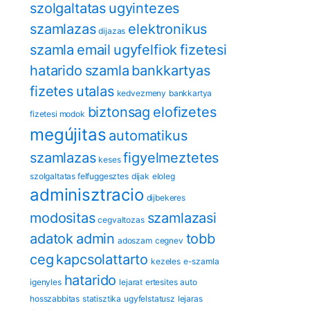
szolgaltatas
ugyintezes
szamlazas
elektronikus
dijazas
szamla
email
ugyfelfiok
fizetesi
hatarido
szamla
bankkartyas
fizetes
utalas
kedvezmeny
bankkartya
biztonsag
eloﬁzetes
fizetesi modok
megújitas
automatikus
szamlazas
figyelmeztetes
keses
szolgaltatas felfuggesztes
dijak
eloleg
adminisztracio
dijbekeres
modositas
szamlazasi
cegvaltozas
adatok
admin
tobb
adoszam
cegnev
ceg
kapcsolattarto
kezeles
e-szamla
hatarido
igenyles
lejarat
ertesites
auto
hosszabbitas
statisztika
ugyfelstatusz
lejaras