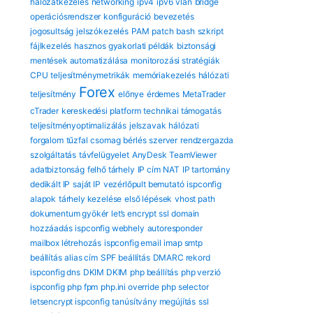
hálózatkezelés
networking
ipv4
ipv6
vlan
bridge
operációsrendszer
konfiguráció
bevezetés
jogosultság
jelszókezelés
PAM
patch
bash
szkript
fájlkezelés
hasznos gyakorlati példák
biztonsági
mentések automatizálása
monitorozási stratégiák
CPU
teljesítménymetrikák
memóriakezelés
hálózati
Forex
teljesítmény
előnye
érdemes
MetaTrader
cTrader
kereskedési platform
technikai támogatás
teljesítményoptimalizálás
jelszavak
hálózati
forgalom
tűzfal
csomag
bérlés
szerver
rendzergazda
szolgáltatás
távfelügyelet
AnyDesk
TeamViewer
adatbiztonság
felhő tárhely
IP cím
NAT
IP tartomány
dedikált IP
saját IP
vezérlőpult bemutató
ispconfig
alapok
tárhely kezelése
első lépések
vhost path
dokumentum gyökér
let’s encrypt ssl
domain
hozzáadás
ispconfig webhely
autoresponder
mailbox létrehozás
ispconfig email
imap smtp
beállítás
alias cím
SPF beállítás
DMARC rekord
ispconfig dns
DKIM DKIM
php beállítás
php verzió
ispconfig
php fpm
php.ini override
php selector
letsencrypt ispconfig
tanúsítvány megújítás
ssl