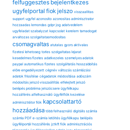
felfuggesztes
bejelentkezes
ugyfelportal
fiok
jelszo
visszaallitas
support
ugyfel azonosito
azonositas
adminisztrator
hozzaadas
lemondas
gdpr
jog
adatvedelem
ugyfeladat
szabalyzat
kapcsolat
kerelem
tamadogat
arvaltozas
szolgaltatasmodositas
csomagvaltas
atutalas
gyors aktivalas
fizetesi lehetoseg
torles
szolgaltatas lejarat
kesedelmes fizetes
adatkezeles
szemelyes adatok
paypal automatikus fizetes
szolgáltatás hosszabbítás
előre engedélyezett
cégnév változás
számlázási
adatok frissítése
cégadatok módosítása
adószám
módosítás
jelszó visszaállítás
elfelejtett jelszó
belépés probléma
jelszócsere
ügyfélkapu
hozzáférés
alfelhasználó
ügyfélfiók kezelése
kapcsolattartó
adminisztrátor fiók
hozzáadása
több felhasználó
digitális számla
számla PDF
e-számla letöltés
ügyfélkapu
belépés
ügyfélportál hozzáférés
jztkft fiók
adminisztrációs