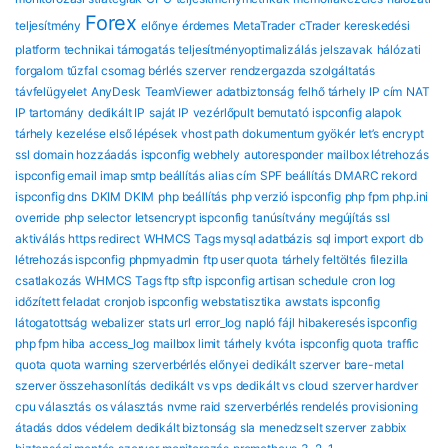
Forex
teljesítmény
előnye
érdemes
MetaTrader
cTrader
kereskedési
platform
technikai támogatás
teljesítményoptimalizálás
jelszavak
hálózati
forgalom
tűzfal
csomag
bérlés
szerver
rendzergazda szolgáltatás
távfelügyelet
AnyDesk
TeamViewer
adatbiztonság
felhő tárhely
IP cím
NAT
IP tartomány
dedikált IP
saját IP
vezérlőpult bemutató
ispconfig alapok
tárhely kezelése
első lépések
vhost path
dokumentum gyökér
let’s encrypt
ssl
domain hozzáadás
ispconfig webhely
autoresponder
mailbox létrehozás
ispconfig email
imap smtp beállítás
alias cím
SPF beállítás
DMARC rekord
ispconfig dns
DKIM DKIM
php beállítás
php verzió ispconfig
php fpm
php.ini
override
php selector
letsencrypt ispconfig
tanúsítvány megújítás
ssl
aktiválás
https redirect
WHMCS Tags mysql adatbázis
sql import export
db
létrehozás ispconfig
phpmyadmin
ftp user quota
tárhely feltöltés
filezilla
csatlakozás
WHMCS Tags ftp sftp ispconfig
artisan schedule
cron log
időzített feladat
cronjob ispconfig
webstatisztika
awstats ispconfig
látogatottság
webalizer
stats url
error_log
napló fájl
hibakeresés ispconfig
php fpm hiba
access_log
mailbox limit
tárhely kvóta
ispconfig quota
traffic
quota
quota warning
szerverbérlés előnyei
dedikált szerver
bare-metal
szerver összehasonlítás
dedikált vs vps
dedikált vs cloud
szerver hardver
cpu választás
os választás
nvme raid
szerverbérlés rendelés
provisioning
átadás
ddos védelem
dedikált biztonság
sla
menedzselt szerver
zabbix