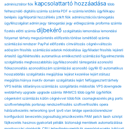
kapcsolattartó hozzáadása
adminisztrátor fiók
több
felhasználó
digitális számla
számla PDF
e-számla letöltés
ügyfélkapu
belépés
ügyfélportál hozzáférés
jztkft fiók
adminisztrációs támogatás
ügyfélszolgálat
admin jegy
támogatási jegy
előlegszámla
proforma számla
díjbekérő
fizetés előtti számla
szolgáltatás lemondása
lemondási
folyamat
tárhely megszüntetés
előfizetés törlése
ismétlődő számla
számlázási rendszer
PayPal előfizetés
címváltozás
cégnévváltozás
adószám frissítés
számlázási adatok módosítása
ügyféladat frissítés
lejárati
értesítő
ügyfélértesítés
automatikus emlékeztető
számlázási figyelmeztetés
szolgáltatás meghosszabbítás
ügyfélazonosító
támogatási azonosító
fiókazonosítás
azonosítószám
számlázási azonosító
ügyfél ID
automatikus
hosszabbítás
szolgáltatás megújítása
lejárat kezelése
lejárt státusz
megújítás hiánya
inaktív domain
szolgáltatás lejárt
felfüggesztett tárhely
VPS leállás
időarányos számlázás
szolgáltatás módosítás
VPS downgrade
webtárhely upgrade
upgrade számla
WHMCS több ügyfél
ügyfélfiók
cégenként
számlázás külön cégnévvel
több fiók
csomagkezelés
pkg
ports
szoftvertelepítés
portsnap
rendszerfrissítés
szoftverfrissítés
opera
hálózatkezelés
networking
ipv4
ipv6
vlan
bridge
operációsrendszer
konfiguráció
bevezetés
jogosultság
jelszókezelés
PAM
patch
bash
szkript
fájlkezelés
hasznos gyakorlati példák
biztonsági mentések automatizálása
monitorozási stratégiák
CPU
teljesítménymetrikák
memóriakezelés
hálózati