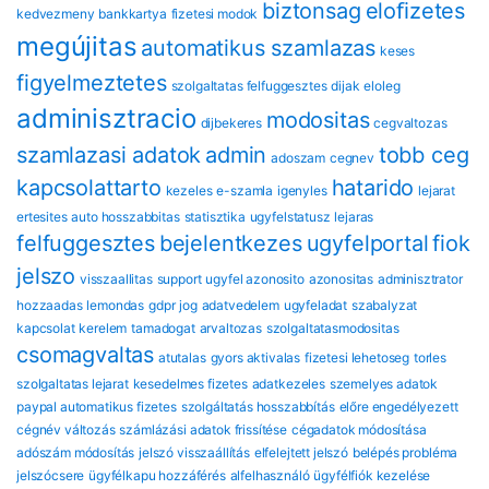
biztonsag
eloﬁzetes
kedvezmeny
bankkartya
fizetesi modok
megújitas
automatikus szamlazas
keses
figyelmeztetes
szolgaltatas felfuggesztes
dijak
eloleg
adminisztracio
modositas
dijbekeres
cegvaltozas
szamlazasi adatok
admin
tobb ceg
adoszam
cegnev
kapcsolattarto
hatarido
kezeles
e-szamla
igenyles
lejarat
ertesites
auto hosszabbitas
statisztika
ugyfelstatusz
lejaras
felfuggesztes
bejelentkezes
ugyfelportal
fiok
jelszo
visszaallitas
support
ugyfel azonosito
azonositas
adminisztrator
hozzaadas
lemondas
gdpr
jog
adatvedelem
ugyfeladat
szabalyzat
kapcsolat
kerelem
tamadogat
arvaltozas
szolgaltatasmodositas
csomagvaltas
atutalas
gyors aktivalas
fizetesi lehetoseg
torles
szolgaltatas lejarat
kesedelmes fizetes
adatkezeles
szemelyes adatok
paypal automatikus fizetes
szolgáltatás hosszabbítás
előre engedélyezett
cégnév változás
számlázási adatok frissítése
cégadatok módosítása
adószám módosítás
jelszó visszaállítás
elfelejtett jelszó
belépés probléma
jelszócsere
ügyfélkapu hozzáférés
alfelhasználó
ügyfélfiók kezelése