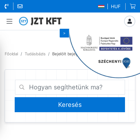
| HUF
Főoldal
Tudásbázis
Bejelölt bejegyzések adószám frissítés