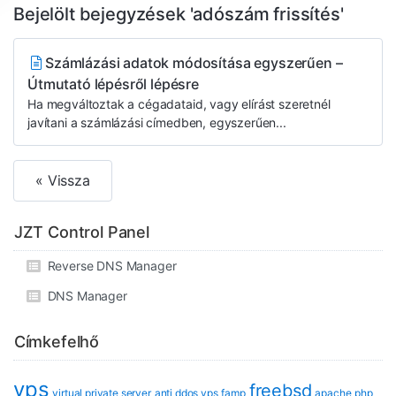
Bejelölt bejegyzések 'adószám frissítés'
Számlázási adatok módosítása egyszerűen –
Útmutató lépésről lépésre
Ha megváltoztak a cégadataid, vagy elírást szeretnél
javítani a számlázási címedben, egyszerűen...
« Vissza
JZT Control Panel
Reverse DNS Manager
DNS Manager
Címkefelhő
vps
freebsd
virtual private server
anti ddos vps
famp
apache
php