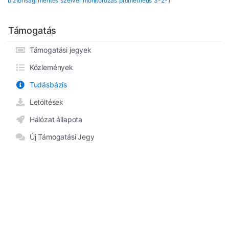
biztonsági mentés
szerver monitorozás
prometheus
3-2-1
Támogatás
Támogatási jegyek
Közlemények
Tudásbázis
Letöltések
Hálózat állapota
Új Támogatási Jegy