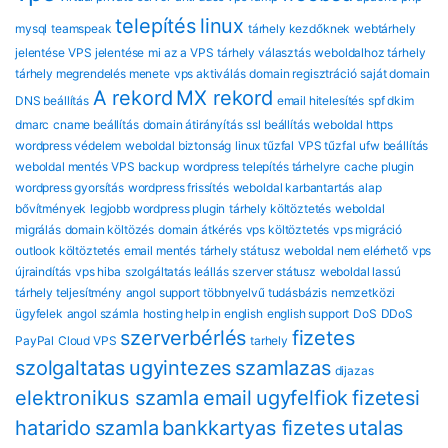
telepítés
linux
mysql
teamspeak
tárhely kezdőknek
webtárhely
jelentése
VPS jelentése
mi az a VPS
tárhely választás
weboldalhoz tárhely
tárhely megrendelés menete
vps aktiválás
domain regisztráció
saját domain
A rekord
MX rekord
DNS beállítás
email hitelesítés
spf dkim
dmarc
cname beállítás
domain átirányítás
ssl beállítás
weboldal https
wordpress védelem
weboldal biztonság
linux tűzfal
VPS tűzfal
ufw beállítás
weboldal mentés
VPS backup
wordpress telepítés tárhelyre
cache plugin
wordpress gyorsítás
wordpress frissítés
weboldal karbantartás
alap
bővítmények
legjobb wordpress plugin
tárhely költöztetés
weboldal
migrálás
domain költözés
domain átkérés
vps költöztetés
vps migráció
outlook költöztetés
email mentés
tárhely státusz
weboldal nem elérhető
vps
újraindítás
vps hiba
szolgáltatás leállás
szerver státusz
weboldal lassú
tárhely teljesítmény
angol support
többnyelvű tudásbázis
nemzetközi
ügyfelek
angol számla
hosting help in english
english support
DoS
DDoS
szerverbérlés
fizetes
PayPal
Cloud VPS
tarhely
szolgaltatas
ugyintezes
szamlazas
dijazas
elektronikus szamla
email
ugyfelfiok
fizetesi
hatarido
szamla
bankkartyas fizetes
utalas