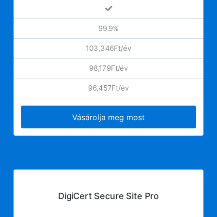
99.9%
103,346Ft/év
98,179Ft/év
96,457Ft/év
Vásárolja meg most
DigiCert Secure Site Pro