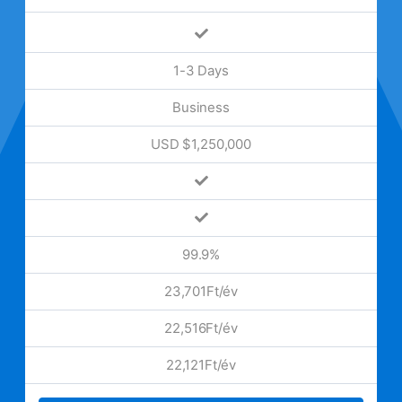
1-3 Days
Business
USD $1,250,000
99.9%
23,701Ft/év
22,516Ft/év
22,121Ft/év