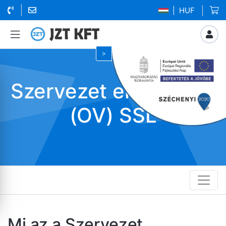
| HUF
Szervezet ellenőrzött
(OV) SSL
Mi az a Szervezet