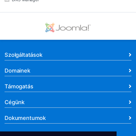
Szolgáltatások
Domainek
Támogatás
Cégünk
Dokumentumok