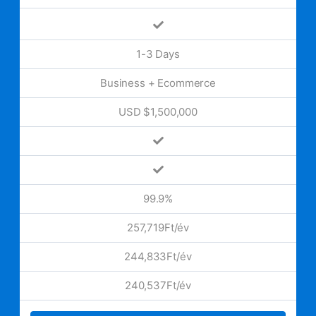
1-3 Days
Business + Ecommerce
USD $1,500,000
99.9%
257,719Ft/év
244,833Ft/év
240,537Ft/év