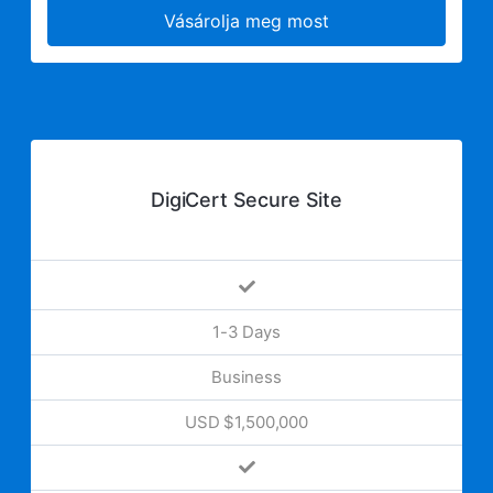
Vásárolja meg most
DigiCert Secure Site
1-3 Days
Business
USD $1,500,000