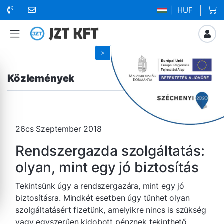
| HUF
Közlemények
26cs Szeptember 2018
Rendszergazda szolgáltatás:
olyan, mint egy jó biztosítás
Tekintsünk úgy a rendszergazára, mint egy jó
biztosításra. Mindkét esetben úgy tűnhet olyan
szolgáltatásért fizetünk, amelyikre nincs is szükség
vagy egyszerűen kidobott pénznek tekinthető.