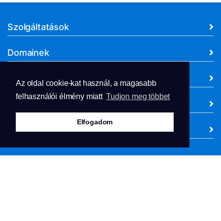
Szolgáltatások
Domainek
Támogatás
Az oldal cookie-kat használ, a magasabb
felhasználói élmény miatt
Tudjon meg többet
Cégünk
Elfogadom
Dokumentumok
Szerzői jog © 2026 JZT Informatika KFT. Minden Jog
Fenntartva.