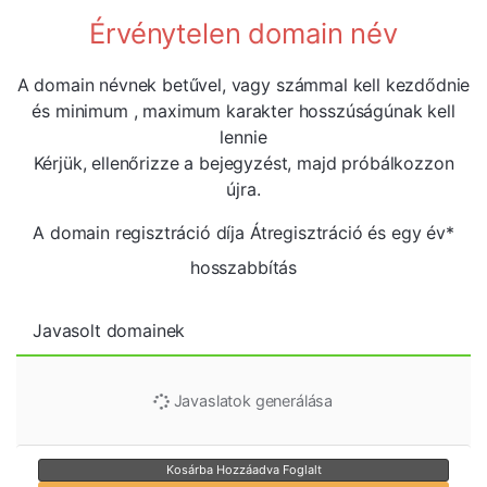
Érvénytelen domain név
A domain névnek betűvel, vagy számmal kell kezdődnie
és minimum
, maximum
karakter hosszúságúnak kell
lennie
Kérjük, ellenőrizze a bejegyzést, majd próbálkozzon
újra.
A domain regisztráció díja
Átregisztráció és egy év*
hosszabbítás
Javasolt domainek
Javaslatok generálása
Kosárba
Hozzáadva
Foglalt