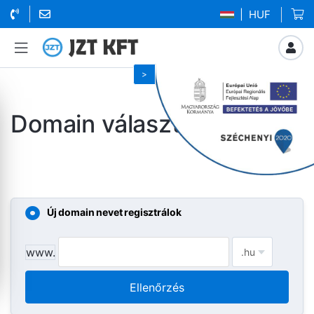
| HUF
Domain választás...
Új domain nevet regisztrálok
www.
Ellenőrzés