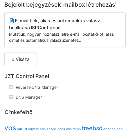
Bejelölt bejegyzések 'mailbox létrehozás'
E-mail fiók, alias és automatikus válasz
beállítása ISPConfigban
Mutatjuk, hogyan hozhatsz létre e-mail postafiókot, alias
címet és automatikus válaszüzenetet...
« Vissza
JZT Control Panel
Reverse DNS Manager
DNS Manager
Címkefelhő
vps
freebsd
virtual private server
anti ddos vps
famp
apache
php