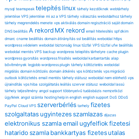
telepítés
linux
mysql
teamspeak
tárhely kezdőknek
webtárhely
jelentése
VPS jelentése
mi az a VPS
tárhely választás
weboldalhoz tárhely
tárhely megrendelés menete
vps aktiválás
domain regisztráció
saját domain
A rekord
MX rekord
DNS beállítás
email hitelesítés
spf dkim
dmarc
cname beállítás
domain átirányítás
ssl beállítás
weboldal https
wordpress védelem
weboldal biztonság
linux tűzfal
VPS tűzfal
ufw beállítás
weboldal mentés
VPS backup
wordpress telepítés tárhelyre
cache plugin
wordpress gyorsítás
wordpress frissítés
weboldal karbantartás
alap
bővítmények
legjobb wordpress plugin
tárhely költöztetés
weboldal
migrálás
domain költözés
domain átkérés
vps költöztetés
vps migráció
outlook költöztetés
email mentés
tárhely státusz
weboldal nem elérhető
vps
újraindítás
vps hiba
szolgáltatás leállás
szerver státusz
weboldal lassú
tárhely teljesítmény
angol support
többnyelvű tudásbázis
nemzetközi
ügyfelek
angol számla
hosting help in english
english support
DoS
DDoS
szerverbérlés
fizetes
PayPal
Cloud VPS
tarhely
szolgaltatas
ugyintezes
szamlazas
dijazas
elektronikus szamla
email
ugyfelfiok
fizetesi
hatarido
szamla
bankkartyas fizetes
utalas