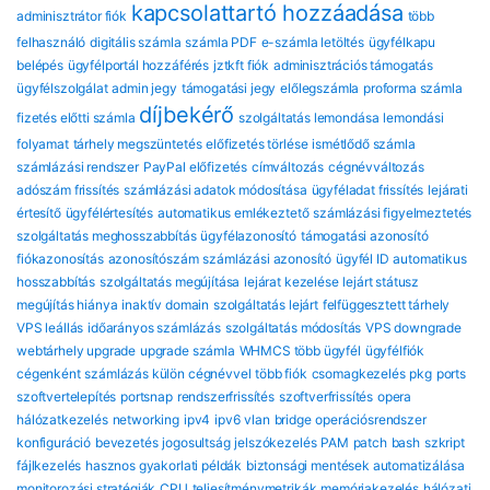
kapcsolattartó hozzáadása
adminisztrátor fiók
több
felhasználó
digitális számla
számla PDF
e-számla letöltés
ügyfélkapu
belépés
ügyfélportál hozzáférés
jztkft fiók
adminisztrációs támogatás
ügyfélszolgálat
admin jegy
támogatási jegy
előlegszámla
proforma számla
díjbekérő
fizetés előtti számla
szolgáltatás lemondása
lemondási
folyamat
tárhely megszüntetés
előfizetés törlése
ismétlődő számla
számlázási rendszer
PayPal előfizetés
címváltozás
cégnévváltozás
adószám frissítés
számlázási adatok módosítása
ügyféladat frissítés
lejárati
értesítő
ügyfélértesítés
automatikus emlékeztető
számlázási figyelmeztetés
szolgáltatás meghosszabbítás
ügyfélazonosító
támogatási azonosító
fiókazonosítás
azonosítószám
számlázási azonosító
ügyfél ID
automatikus
hosszabbítás
szolgáltatás megújítása
lejárat kezelése
lejárt státusz
megújítás hiánya
inaktív domain
szolgáltatás lejárt
felfüggesztett tárhely
VPS leállás
időarányos számlázás
szolgáltatás módosítás
VPS downgrade
webtárhely upgrade
upgrade számla
WHMCS több ügyfél
ügyfélfiók
cégenként
számlázás külön cégnévvel
több fiók
csomagkezelés
pkg
ports
szoftvertelepítés
portsnap
rendszerfrissítés
szoftverfrissítés
opera
hálózatkezelés
networking
ipv4
ipv6
vlan
bridge
operációsrendszer
konfiguráció
bevezetés
jogosultság
jelszókezelés
PAM
patch
bash
szkript
fájlkezelés
hasznos gyakorlati példák
biztonsági mentések automatizálása
monitorozási stratégiák
CPU
teljesítménymetrikák
memóriakezelés
hálózati