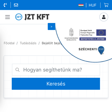
| HUF
Főoldal
Tudásbázis
Bejelölt bejegyzések mailbox létrehozás