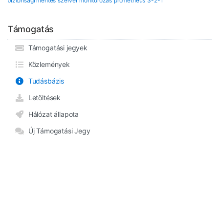
biztonsági mentés
szerver monitorozás
prometheus
3-2-1
Támogatás
Támogatási jegyek
Közlemények
Tudásbázis
Letöltések
Hálózat állapota
Új Támogatási Jegy