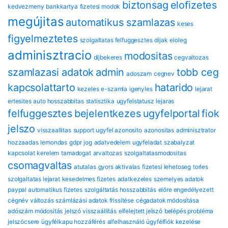
biztonsag
eloﬁzetes
kedvezmeny
bankkartya
fizetesi modok
megújitas
automatikus szamlazas
keses
figyelmeztetes
szolgaltatas felfuggesztes
dijak
eloleg
adminisztracio
modositas
dijbekeres
cegvaltozas
szamlazasi adatok
admin
tobb ceg
adoszam
cegnev
kapcsolattarto
hatarido
kezeles
e-szamla
igenyles
lejarat
ertesites
auto hosszabbitas
statisztika
ugyfelstatusz
lejaras
felfuggesztes
bejelentkezes
ugyfelportal
fiok
jelszo
visszaallitas
support
ugyfel azonosito
azonositas
adminisztrator
hozzaadas
lemondas
gdpr
jog
adatvedelem
ugyfeladat
szabalyzat
kapcsolat
kerelem
tamadogat
arvaltozas
szolgaltatasmodositas
csomagvaltas
atutalas
gyors aktivalas
fizetesi lehetoseg
torles
szolgaltatas lejarat
kesedelmes fizetes
adatkezeles
szemelyes adatok
paypal automatikus fizetes
szolgáltatás hosszabbítás
előre engedélyezett
cégnév változás
számlázási adatok frissítése
cégadatok módosítása
adószám módosítás
jelszó visszaállítás
elfelejtett jelszó
belépés probléma
jelszócsere
ügyfélkapu hozzáférés
alfelhasználó
ügyfélfiók kezelése