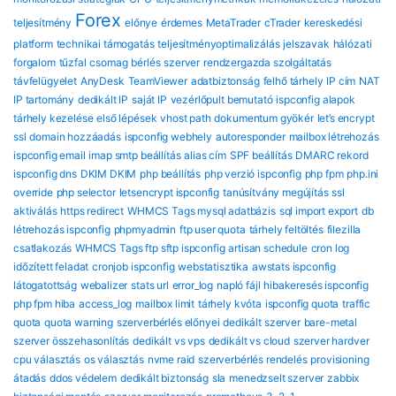
Forex
teljesítmény
előnye
érdemes
MetaTrader
cTrader
kereskedési
platform
technikai támogatás
teljesítményoptimalizálás
jelszavak
hálózati
forgalom
tűzfal
csomag
bérlés
szerver
rendzergazda szolgáltatás
távfelügyelet
AnyDesk
TeamViewer
adatbiztonság
felhő tárhely
IP cím
NAT
IP tartomány
dedikált IP
saját IP
vezérlőpult bemutató
ispconfig alapok
tárhely kezelése
első lépések
vhost path
dokumentum gyökér
let’s encrypt
ssl
domain hozzáadás
ispconfig webhely
autoresponder
mailbox létrehozás
ispconfig email
imap smtp beállítás
alias cím
SPF beállítás
DMARC rekord
ispconfig dns
DKIM DKIM
php beállítás
php verzió ispconfig
php fpm
php.ini
override
php selector
letsencrypt ispconfig
tanúsítvány megújítás
ssl
aktiválás
https redirect
WHMCS Tags mysql adatbázis
sql import export
db
létrehozás ispconfig
phpmyadmin
ftp user quota
tárhely feltöltés
filezilla
csatlakozás
WHMCS Tags ftp sftp ispconfig
artisan schedule
cron log
időzített feladat
cronjob ispconfig
webstatisztika
awstats ispconfig
látogatottság
webalizer
stats url
error_log
napló fájl
hibakeresés ispconfig
php fpm hiba
access_log
mailbox limit
tárhely kvóta
ispconfig quota
traffic
quota
quota warning
szerverbérlés előnyei
dedikált szerver
bare-metal
szerver összehasonlítás
dedikált vs vps
dedikált vs cloud
szerver hardver
cpu választás
os választás
nvme raid
szerverbérlés rendelés
provisioning
átadás
ddos védelem
dedikált biztonság
sla
menedzselt szerver
zabbix