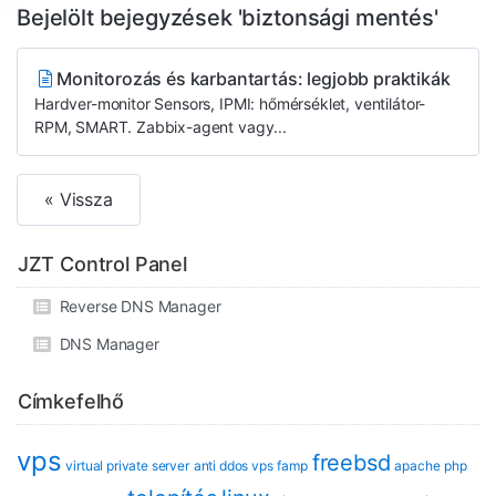
Bejelölt bejegyzések 'biztonsági mentés'
Monitorozás és karbantartás: legjobb praktikák
Hardver-monitor Sensors, IPMI: hőmérséklet, ventilátor-
RPM, SMART. Zabbix-agent vagy...
« Vissza
JZT Control Panel
Reverse DNS Manager
DNS Manager
Címkefelhő
vps
freebsd
virtual private server
anti ddos vps
famp
apache
php