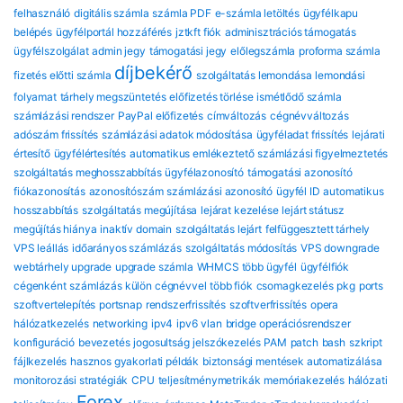
felhasználó
digitális számla
számla PDF
e-számla letöltés
ügyfélkapu
belépés
ügyfélportál hozzáférés
jztkft fiók
adminisztrációs támogatás
ügyfélszolgálat
admin jegy
támogatási jegy
előlegszámla
proforma számla
díjbekérő
fizetés előtti számla
szolgáltatás lemondása
lemondási
folyamat
tárhely megszüntetés
előfizetés törlése
ismétlődő számla
számlázási rendszer
PayPal előfizetés
címváltozás
cégnévváltozás
adószám frissítés
számlázási adatok módosítása
ügyféladat frissítés
lejárati
értesítő
ügyfélértesítés
automatikus emlékeztető
számlázási figyelmeztetés
szolgáltatás meghosszabbítás
ügyfélazonosító
támogatási azonosító
fiókazonosítás
azonosítószám
számlázási azonosító
ügyfél ID
automatikus
hosszabbítás
szolgáltatás megújítása
lejárat kezelése
lejárt státusz
megújítás hiánya
inaktív domain
szolgáltatás lejárt
felfüggesztett tárhely
VPS leállás
időarányos számlázás
szolgáltatás módosítás
VPS downgrade
webtárhely upgrade
upgrade számla
WHMCS több ügyfél
ügyfélfiók
cégenként
számlázás külön cégnévvel
több fiók
csomagkezelés
pkg
ports
szoftvertelepítés
portsnap
rendszerfrissítés
szoftverfrissítés
opera
hálózatkezelés
networking
ipv4
ipv6
vlan
bridge
operációsrendszer
konfiguráció
bevezetés
jogosultság
jelszókezelés
PAM
patch
bash
szkript
fájlkezelés
hasznos gyakorlati példák
biztonsági mentések automatizálása
monitorozási stratégiák
CPU
teljesítménymetrikák
memóriakezelés
hálózati
Forex