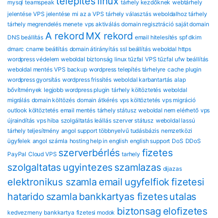
telepítés
linux
mysql
teamspeak
tárhely kezdőknek
webtárhely
jelentése
VPS jelentése
mi az a VPS
tárhely választás
weboldalhoz tárhely
tárhely megrendelés menete
vps aktiválás
domain regisztráció
saját domain
A rekord
MX rekord
DNS beállítás
email hitelesítés
spf dkim
dmarc
cname beállítás
domain átirányítás
ssl beállítás
weboldal https
wordpress védelem
weboldal biztonság
linux tűzfal
VPS tűzfal
ufw beállítás
weboldal mentés
VPS backup
wordpress telepítés tárhelyre
cache plugin
wordpress gyorsítás
wordpress frissítés
weboldal karbantartás
alap
bővítmények
legjobb wordpress plugin
tárhely költöztetés
weboldal
migrálás
domain költözés
domain átkérés
vps költöztetés
vps migráció
outlook költöztetés
email mentés
tárhely státusz
weboldal nem elérhető
vps
újraindítás
vps hiba
szolgáltatás leállás
szerver státusz
weboldal lassú
tárhely teljesítmény
angol support
többnyelvű tudásbázis
nemzetközi
ügyfelek
angol számla
hosting help in english
english support
DoS
DDoS
szerverbérlés
fizetes
PayPal
Cloud VPS
tarhely
szolgaltatas
ugyintezes
szamlazas
dijazas
elektronikus szamla
email
ugyfelfiok
fizetesi
hatarido
szamla
bankkartyas fizetes
utalas
biztonsag
eloﬁzetes
kedvezmeny
bankkartya
fizetesi modok