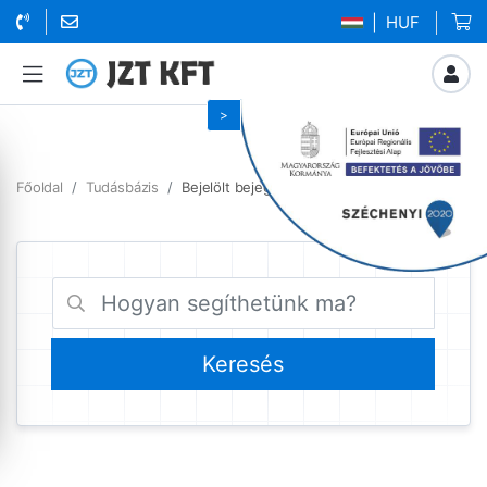
| HUF
Főoldal
Tudásbázis
Bejelölt bejegyzések biztonsági mentés