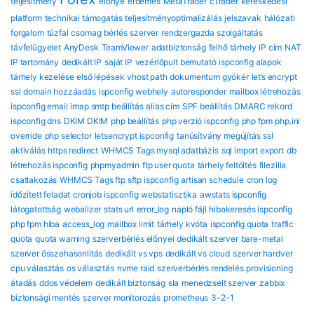
teljesítmény
előnye
érdemes
MetaTrader
cTrader
kereskedési
platform
technikai támogatás
teljesítményoptimalizálás
jelszavak
hálózati
forgalom
tűzfal
csomag
bérlés
szerver
rendzergazda szolgáltatás
távfelügyelet
AnyDesk
TeamViewer
adatbiztonság
felhő tárhely
IP cím
NAT
IP tartomány
dedikált IP
saját IP
vezérlőpult bemutató
ispconfig alapok
tárhely kezelése
első lépések
vhost path
dokumentum gyökér
let’s encrypt
ssl
domain hozzáadás
ispconfig webhely
autoresponder
mailbox létrehozás
ispconfig email
imap smtp beállítás
alias cím
SPF beállítás
DMARC rekord
ispconfig dns
DKIM DKIM
php beállítás
php verzió ispconfig
php fpm
php.ini
override
php selector
letsencrypt ispconfig
tanúsítvány megújítás
ssl
aktiválás
https redirect
WHMCS Tags mysql adatbázis
sql import export
db
létrehozás ispconfig
phpmyadmin
ftp user quota
tárhely feltöltés
filezilla
csatlakozás
WHMCS Tags ftp sftp ispconfig
artisan schedule
cron log
időzített feladat
cronjob ispconfig
webstatisztika
awstats ispconfig
látogatottság
webalizer
stats url
error_log
napló fájl
hibakeresés ispconfig
php fpm hiba
access_log
mailbox limit
tárhely kvóta
ispconfig quota
traffic
quota
quota warning
szerverbérlés előnyei
dedikált szerver
bare-metal
szerver összehasonlítás
dedikált vs vps
dedikált vs cloud
szerver hardver
cpu választás
os választás
nvme raid
szerverbérlés rendelés
provisioning
átadás
ddos védelem
dedikált biztonság
sla
menedzselt szerver
zabbix
biztonsági mentés
szerver monitorozás
prometheus
3-2-1