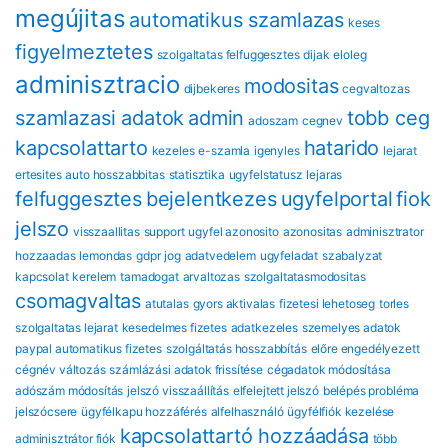
megújitas
automatikus szamlazas
keses
figyelmeztetes
szolgaltatas felfuggesztes
dijak
eloleg
adminisztracio
modositas
dijbekeres
cegvaltozas
szamlazasi adatok
admin
tobb ceg
adoszam
cegnev
kapcsolattarto
hatarido
kezeles
e-szamla
igenyles
lejarat
ertesites
auto hosszabbitas
statisztika
ugyfelstatusz
lejaras
felfuggesztes
bejelentkezes
ugyfelportal
fiok
jelszo
visszaallitas
support
ugyfel azonosito
azonositas
adminisztrator
hozzaadas
lemondas
gdpr
jog
adatvedelem
ugyfeladat
szabalyzat
kapcsolat
kerelem
tamadogat
arvaltozas
szolgaltatasmodositas
csomagvaltas
atutalas
gyors aktivalas
fizetesi lehetoseg
torles
szolgaltatas lejarat
kesedelmes fizetes
adatkezeles
szemelyes adatok
paypal automatikus fizetes
szolgáltatás hosszabbítás
előre engedélyezett
cégnév változás
számlázási adatok frissítése
cégadatok módosítása
adószám módosítás
jelszó visszaállítás
elfelejtett jelszó
belépés probléma
jelszócsere
ügyfélkapu hozzáférés
alfelhasználó
ügyfélfiók kezelése
kapcsolattartó hozzáadása
adminisztrátor fiók
több