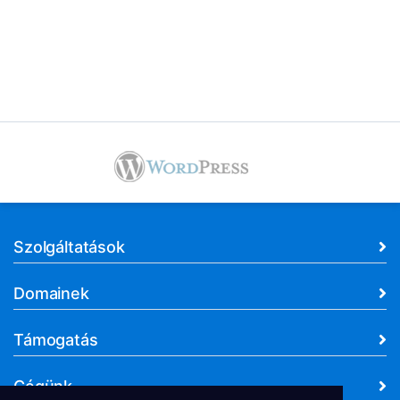
Szolgáltatások
Domainek
Támogatás
Cégünk