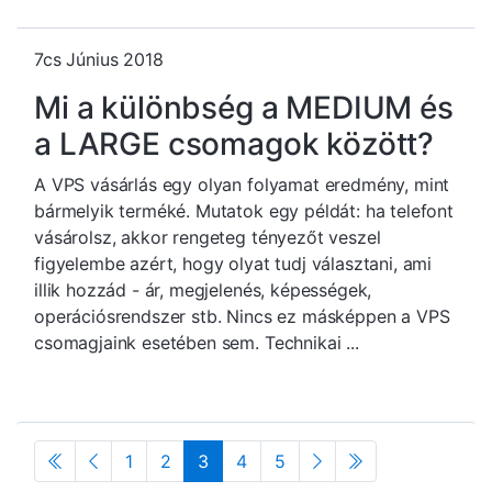
7cs Június 2018
Mi a különbség a MEDIUM és
a LARGE csomagok között?
A VPS vásárlás egy olyan folyamat eredmény, mint
bármelyik terméké. Mutatok egy példát: ha telefont
vásárolsz, akkor rengeteg tényezőt veszel
figyelembe azért, hogy olyat tudj választani, ami
illik hozzád - ár, megjelenés, képességek,
operációsrendszer stb. Nincs ez másképpen a VPS
csomagjaink esetében sem. Technikai ...
1
2
3
4
5